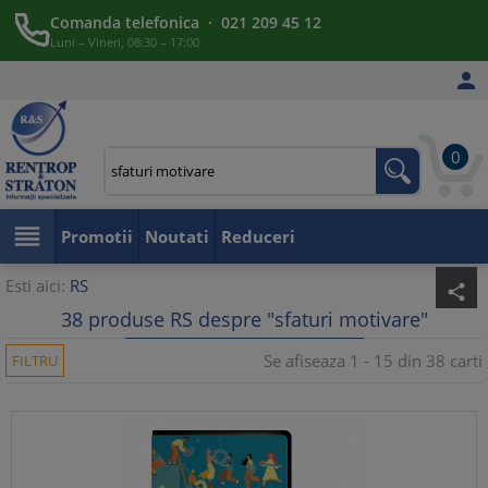
Comanda telefonica · 021 209 45 12
Luni – Vineri, 08:30 – 17:00

0

Promotii
Noutati
Reduceri
Esti aici:
RS
share
38 produse RS despre "sfaturi motivare"
Se afiseaza 1 - 15 din 38 carti
FILTRU