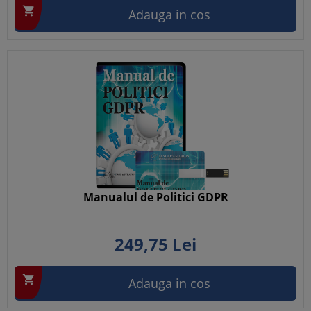

Adauga in cos
Manualul de Politici GDPR
249,
75
Lei

Adauga in cos