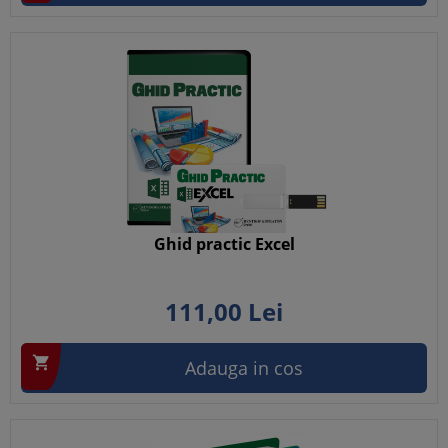
Ghid practic Excel
111,
00
Lei

Adauga in cos