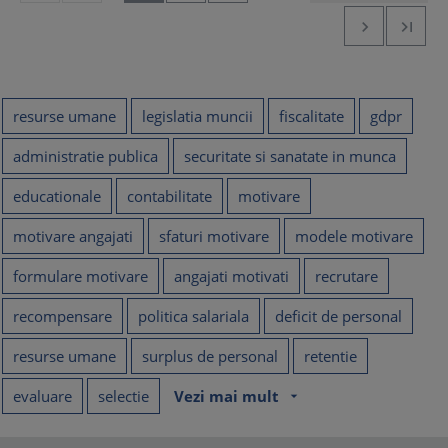


resurse umane
legislatia muncii
fiscalitate
gdpr
administratie publica
securitate si sanatate in munca
educationale
contabilitate
motivare
motivare angajati
sfaturi motivare
modele motivare
formulare motivare
angajati motivati
recrutare
recompensare
politica salariala
deficit de personal
resurse umane
surplus de personal
retentie
evaluare
selectie
Vezi mai mult
arrow_drop_down