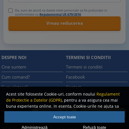
Da, sunt de acord ca datele mele personale sa fie prelucrate in
conformitate cu
Regulamentul UE 679/2016
DESPRE NOI
TERMENI SI CONDITII
Cine suntem
Termeni si conditii
Cum comand?
Facebook
Cum platesc?
Contact
Acest site foloseste Cookie-uri, conform noului
Regulament
Cum returnez
Politica de confidentialitate
de Protectie a Datelor (GDPR)
, pentru a va asigura cea mai
buna experienta online. In esenta, Cookie-urile ne ajuta sa
©
imbunatatim continutul de pe site, oferindu-va dvs.,
A.N.P.C.
2008
Accept toate
cititorul, o experienta online personalizata si mult mai
-
rapida. Ele sunt folosite doar de site-ul nostru si partenerii
Administrează
Refuză toate
2026 Rentrop & Straton
Toate drepturile rezervate