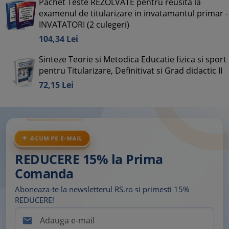
Pachet Teste REZOLVATE pentru reusita la
examenul de titularizare in invatamantul primar -
INVATATORI (2 culegeri)
104,
34
Lei
Sinteze Teorie si Metodica Educatie fizica si sport
pentru Titularizare, Definitivat si Grad didactic II
72,
15
Lei
ACUM PE E-MAIL
REDUCERE 15% la Prima
Comanda
Aboneaza-te la newsletterul RS.ro si primesti 15%
REDUCERE!
