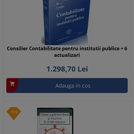
Consilier Contabilitate pentru institutii publice + 6
actualizari
1.298,
70
Lei

Adauga in cos
-35%