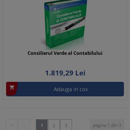
Consilierul Verde al Contabilului
1.819,
29
Lei

Adauga in cos
pagina 1 din 3


1
2
3