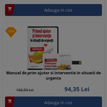

Adauga in cos
-43%
Manual de prim ajutor si interventie in situatii de
urgenta
94,
35
Lei
166,
50
Lei

Adauga in cos