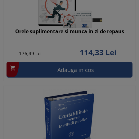
Orele suplimentare si munca in zi de repaus
114,
33
Lei
176,
49
Lei

Adauga in cos