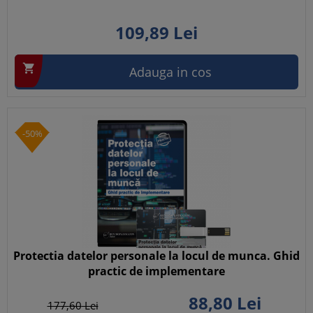
109,
89
Lei

Adauga in cos
-50%
Protectia datelor personale la locul de munca. Ghid
practic de implementare
88,
80
Lei
177,
60
Lei