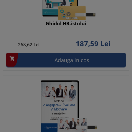
Ghidul HR-istului
187,
59
Lei
268,
62
Lei

Adauga in cos