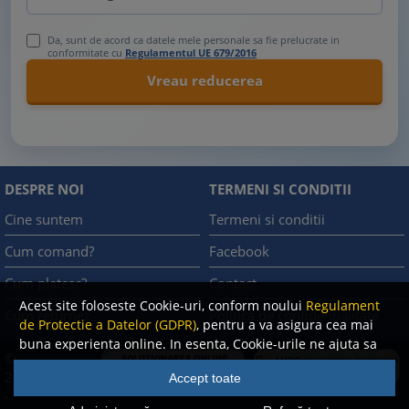
Da, sunt de acord ca datele mele personale sa fie prelucrate in
conformitate cu
Regulamentul UE 679/2016
DESPRE NOI
TERMENI SI CONDITII
Cine suntem
Termeni si conditii
Cum comand?
Facebook
Cum platesc?
Contact
Acest site foloseste Cookie-uri, conform noului
Regulament
Cum returnez
Politica de confidentialitate
de Protectie a Datelor (GDPR)
, pentru a va asigura cea mai
buna experienta online. In esenta, Cookie-urile ne ajuta sa
©
imbunatatim continutul de pe site, oferindu-va dvs.,
A.N.P.C.
2008
Accept toate
cititorul, o experienta online personalizata si mult mai
-
rapida. Ele sunt folosite doar de site-ul nostru si partenerii