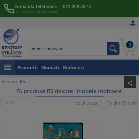
Comanda telefonica · 021 209 45 12
Luni – Vineri, 08:30 – 17:00

0

Promotii
Noutati
Reduceri
Esti aici:
RS
share
75 produse RS despre "modele motivare"
Se afiseaza 1 - 15 din 75 carti
FILTRU