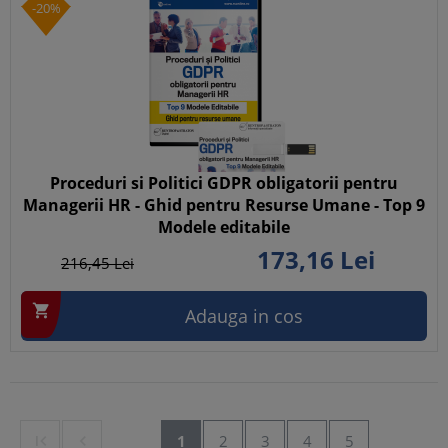
-20%
Proceduri si Politici GDPR obligatorii pentru
Managerii HR - Ghid pentru Resurse Umane - Top 9
Modele editabile
173,
16
Lei
216,
45
Lei

Adauga in cos


1
2
3
4
5