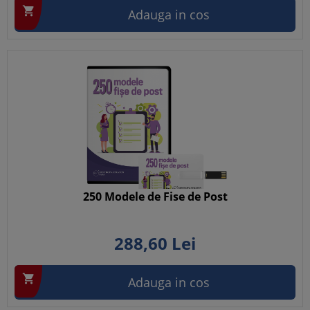

Adauga in cos
250 Modele de Fise de Post
288,
60
Lei

Adauga in cos