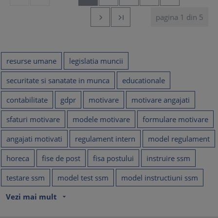
pagina 1 din 5


resurse umane
legislatia muncii
securitate si sanatate in munca
educationale
contabilitate
gdpr
motivare
motivare angajati
sfaturi motivare
modele motivare
formulare motivare
angajati motivati
regulament intern
model regulament
horeca
fise de post
fisa postului
instruire ssm
testare ssm
model test ssm
model instructiuni ssm
Vezi mai mult
arrow_drop_down