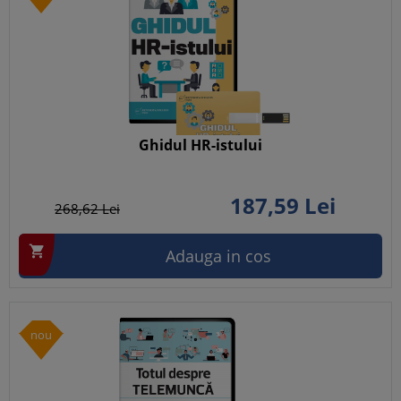
Ghidul HR-istului
187,
59
Lei
268,
62
Lei

Adauga in cos
nou