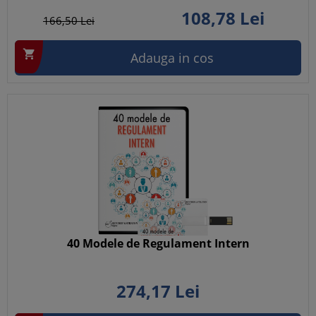
108,
78
Lei
166,
50
Lei

Adauga in cos
40 Modele de Regulament Intern
274,
17
Lei