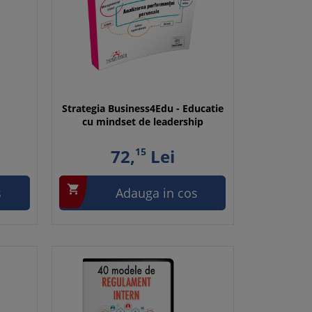
Strategia Business4Edu - Educatie
cu mindset de leadership
72,
15
Lei

s
Adauga in cos