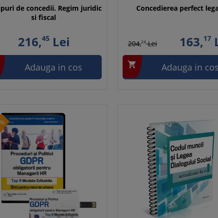
ipuri de concedii. Regim juridic
Concedierea perfect leg
si fiscal
216,
45
Lei
163,
17
L
204,
24
Lei

Adauga in cos
Adauga in co
0%