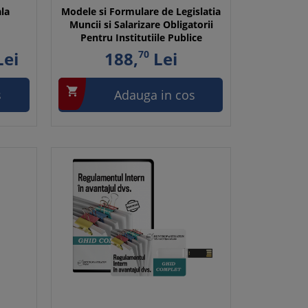
ala
Modele si Formulare de Legislatia
Muncii si Salarizare Obligatorii
Pentru Institutiile Publice
ei
188,
70
Lei

s
Adauga in cos