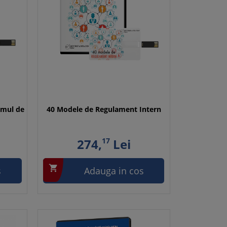
amul de
40 Modele de Regulament Intern
274,
17
Lei

s
Adauga in cos