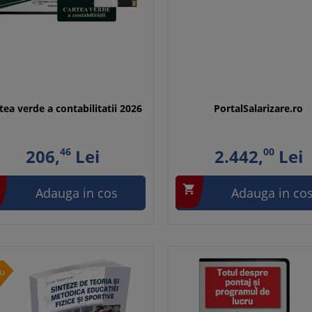
tea verde a contabilitatii 2026
PortalSalarizare.ro
206,
46
Lei
2.442,
00
Lei

Adauga in cos
Adauga in co
u