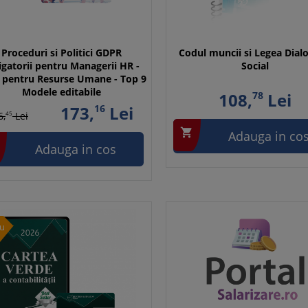
Proceduri si Politici GDPR
Codul muncii si Legea Dial
igatorii pentru Managerii HR -
Social
 pentru Resurse Umane - Top 9
Modele editabile
108,
78
Lei
173,
16
Lei
6,
45
Lei

Adauga in co
Adauga in cos
u