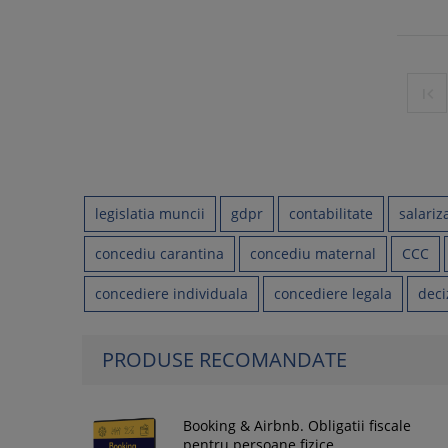

legislatia muncii
gdpr
contabilitate
salariz
concediu carantina
concediu maternal
CCC
concediere individuala
concediere legala
deci
PRODUSE RECOMANDATE
Booking & Airbnb. Obligatii fiscale
pentru persoane fizice