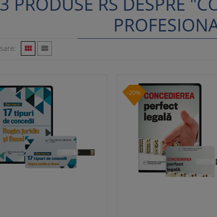
3 PRODUSE RS DESPRE "
PROFESIONA
isare:


-20%