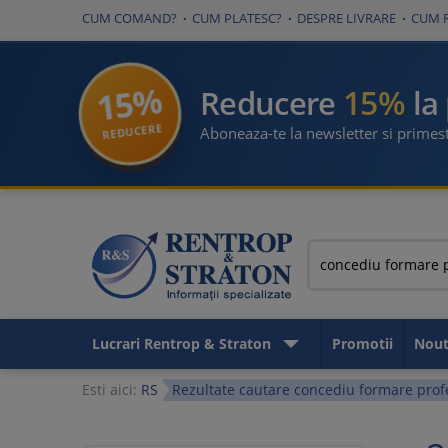
CUM COMAND?
CUM PLATESC?
DESPRE LIVRARE
CUM 
15%
15%
Reducere
la
REDUCERE
Aboneaza-te la newsletter si primest
Lucrari Rentrop & Straton
Promotii
Nout
Esti aici:
RS
Rezultate cautare concediu formare prof