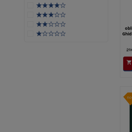
obl
Ghid
21

no