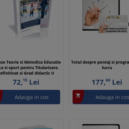
eze Teorie si Metodica Educatie
Totul despre pontaj si progr
ica si sport pentru Titularizare,
lucru
efinitivat si Grad didactic II
72,
15
Lei
177,
60
Lei

Adauga in cos
Adauga in co