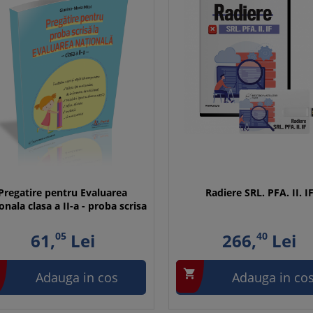
Pregatire pentru Evaluarea
Radiere SRL. PFA. II. I
onala clasa a II-a - proba scrisa
61,
05
Lei
266,
40
Lei

Adauga in cos
Adauga in co