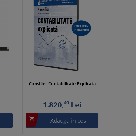
F
Consilier Contabilitate Explicata
1.820,
40
Lei

s
Adauga in cos