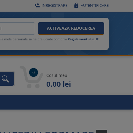


INREGISTRARE
AUTENTIFICARE
ACTIVEAZA REDUCEREA
ele mele personale sa fie prelucrate conform
Regulamentului UE
0
Cosul meu:
0.00 lei
unca