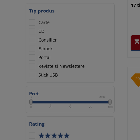
17 t
Tip produs
Carte
CD
Consilier

E-book
Portal
Reviste si Newslettere
Stick USB
-2
Pret
0
2500
0
25
50
75
100
Rating