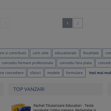

1
2
are si contributii
carti utile
educationale
fiscalitate
con
concediu formare profesionala
concediu fara plata
conced
zie concediere
sfaturi
modele
formulare
Vezi mai mul
TOP VANZARI
Pachet Titularizare Educatori - Teste
rezolvate Limba romana, Pedagogie si