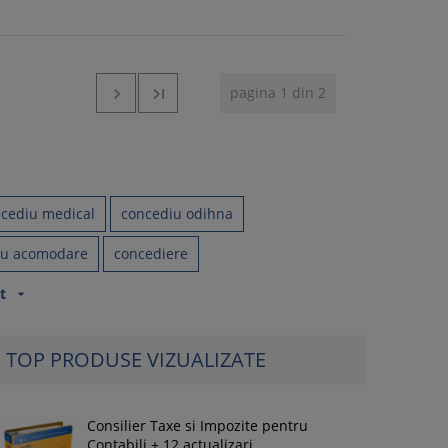
pagina 1 din 2


cediu medical
concediu odihna
iu acomodare
concediere
t
arrow_drop_down
TOP PRODUSE VIZUALIZATE
Consilier Taxe si Impozite pentru
Contabili + 12 actualizari