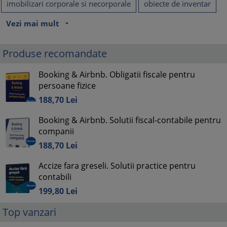
imobilizari corporale si necorporale
obiecte de inventar
Vezi mai mult
arrow_drop_down
Produse recomandate
Booking & Airbnb. Obligatii fiscale pentru
persoane fizice
188,
70
Lei
Booking & Airbnb. Solutii fiscal-contabile pentru
companii
188,
70
Lei
Accize fara greseli. Solutii practice pentru
contabili
199,
80
Lei
Top vanzari