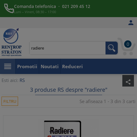
Comanda telefonica · 021 209 45 12
Luni – Vineri, 08:30 – 17:00

0

Promotii
Noutati
Reduceri
Esti aici:
RS
share
3 produse RS despre "radiere"
Se afiseaza 1 - 3 din 3 carti
FILTRU