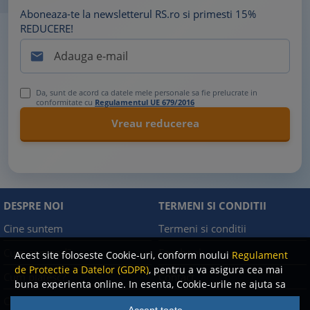
Aboneaza-te la newsletterul RS.ro si primesti 15%
REDUCERE!

Da, sunt de acord ca datele mele personale sa fie prelucrate in
conformitate cu
Regulamentul UE 679/2016
DESPRE NOI
TERMENI SI CONDITII
Cine suntem
Termeni si conditii
Cum comand?
Facebook
Acest site foloseste Cookie-uri, conform noului
Regulament
de Protectie a Datelor (GDPR)
, pentru a va asigura cea mai
Cum platesc?
Contact
buna experienta online. In esenta, Cookie-urile ne ajuta sa
imbunatatim continutul de pe site, oferindu-va dvs.,
Cum returnez
Politica de confidentialitate