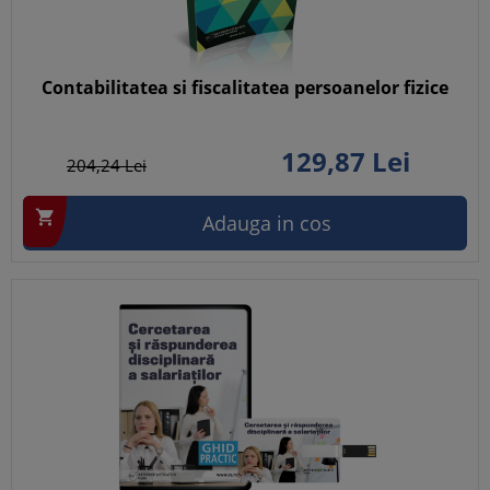
Contabilitatea si fiscalitatea persoanelor fizice
129,
87
Lei
204,
24
Lei

Adauga in cos