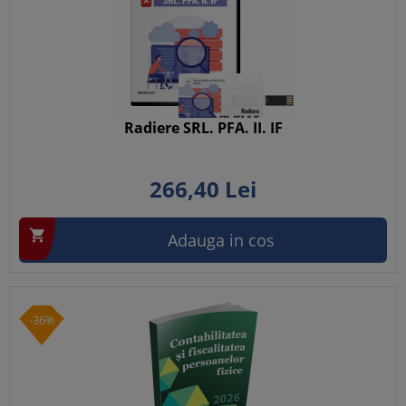
Radiere SRL. PFA. II. IF
266,
40
Lei

Adauga in cos
-36%