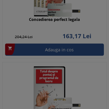
Concedierea perfect legala
163,
17
Lei
204,
24
Lei

Adauga in cos