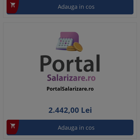

Adauga in cos
PortalSalarizare.ro
2.442,
00
Lei

Adauga in cos