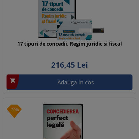
17 tipuri de concedii. Regim juridic si fiscal
216,
45
Lei

Adauga in cos
-20%