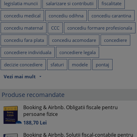
legislatia muncii
salarizare si contributii
fiscalitate
concediu medical
concediu odihna
concediu carantina
concediu maternal
CCC
concediu formare profesionala
concediu fara plata
concediu acomodare
concediere
concediere individuala
concediere legala
decizie concediere
sfaturi
modele
pontaj
Vezi mai mult
arrow_drop_down
Produse recomandate
Booking & Airbnb. Obligatii fiscale pentru
persoane fizice
188,
70
Lei
Booking & Airbnb. Solutii fiscal-contabile pentru