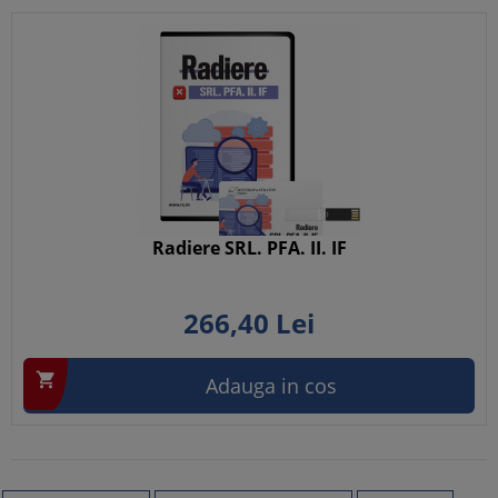
Radiere SRL. PFA. II. IF
266,
40
Lei

Adauga in cos