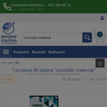
Comanda telefonica · 021 209 45 12
Luni – Vineri, 08:30 – 17:00

0

Promotii
Noutati
Reduceri
Esti aici:
RS
share
7 produse RS despre "concediu maternal"
Se afiseaza 1 - 7 din 7 carti
FILTRU