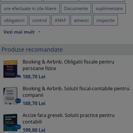
ore efectuate in zile libere
Documente
suplimentare
obligatorii
control
ANAF
amenzi
inspectie
Vezi mai mult
arrow_drop_down
Produse recomandate
Booking & Airbnb. Obligatii fiscale pentru
persoane fizice
188,
70
Lei
Booking & Airbnb. Solutii fiscal-contabile pentru
companii
188,
70
Lei
Accize fara greseli. Solutii practice pentru
contabili
199,
80
Lei