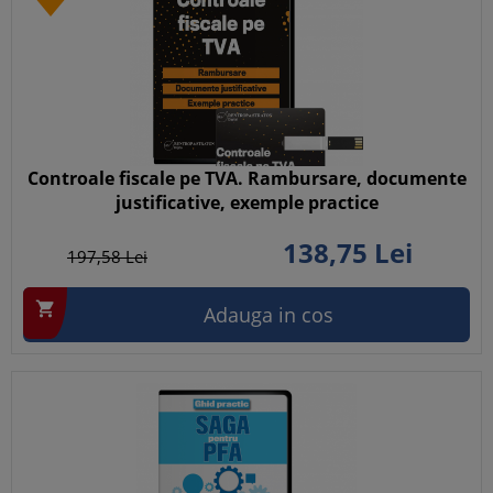
Controale fiscale pe TVA. Rambursare, documente
justificative, exemple practice
138,
75
Lei
197,
58
Lei

Adauga in cos