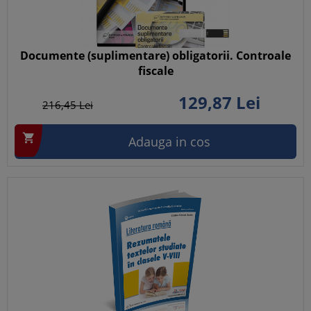
Documente (suplimentare) obligatorii. Controale
fiscale
129,
87
Lei
216,
45
Lei

Adauga in cos