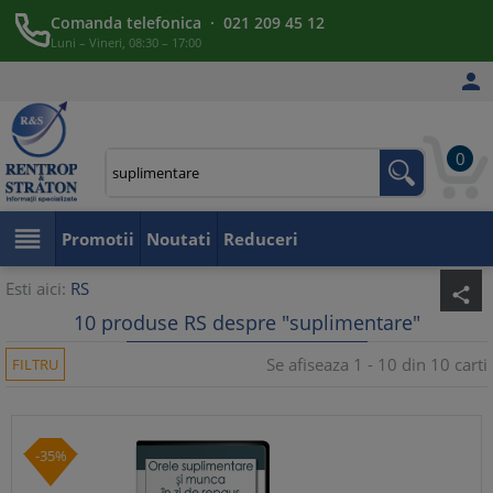
Comanda telefonica · 021 209 45 12
Luni – Vineri, 08:30 – 17:00

0

Promotii
Noutati
Reduceri
Esti aici:
RS
share
10 produse RS despre "suplimentare"
Se afiseaza 1 - 10 din 10 carti
FILTRU
-35%