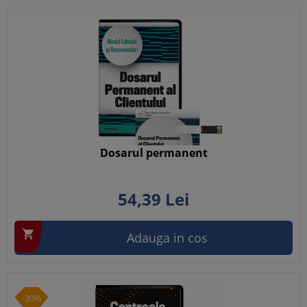
Dosarul permanent
54,
39
Lei

Adauga in cos
-30%