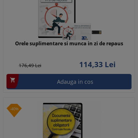
Orele suplimentare si munca in zi de repaus
114,
33
Lei
176,
49
Lei

Adauga in cos
-40%