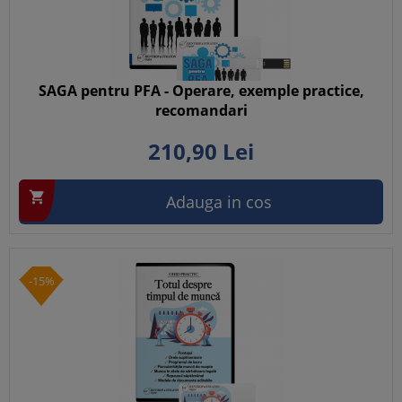
SAGA pentru PFA - Operare, exemple practice,
recomandari
210,
90
Lei

Adauga in cos
-15%