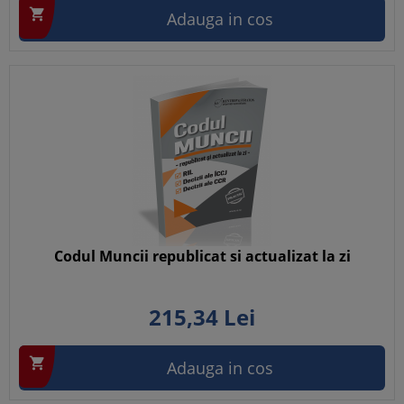

Adauga in cos
Codul Muncii republicat si actualizat la zi
215,
34
Lei

Adauga in cos