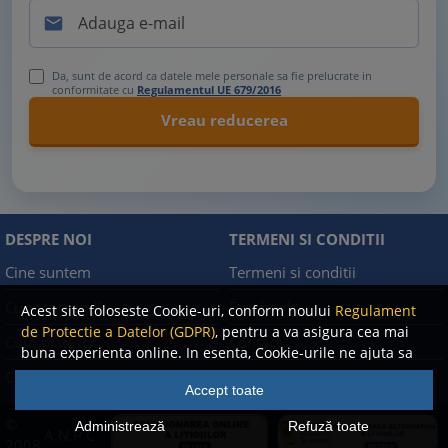

Da, sunt de acord ca datele mele personale sa fie prelucrate in
conformitate cu
Regulamentul UE 679/2016
DESPRE NOI
TERMENI SI CONDITII
Cine suntem
Termeni si conditii
Cum comand?
Facebook
Acest site foloseste Cookie-uri, conform noului
Regulament
de Protectie a Datelor (GDPR)
, pentru a va asigura cea mai
Cum platesc?
Contact
buna experienta online. In esenta, Cookie-urile ne ajuta sa
imbunatatim continutul de pe site, oferindu-va dvs.,
Cum returnez
Politica de confidentialitate
Accept toate
cititorul, o experienta online personalizata si mult mai
rapida. Ele sunt folosite doar de site-ul nostru si partenerii
©
Administrează
Refuză toate
A.N.P.C.
nostri de incredere. Click
AICI
pentru detalii despre politica
2008