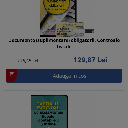
Documente (suplimentare) obligatorii. Controale
fiscale
129,
87
Lei
216,
45
Lei

Adauga in cos