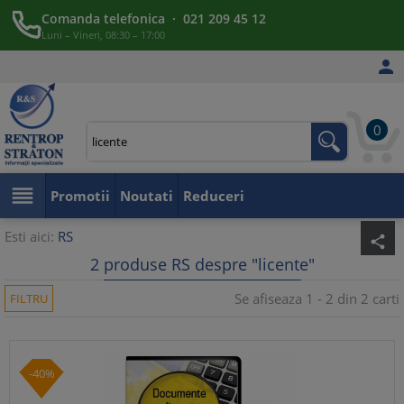
Comanda telefonica · 021 209 45 12
Luni – Vineri, 08:30 – 17:00

0

Promotii
Noutati
Reduceri
Esti aici:
RS
share
2 produse RS despre "licente"
Se afiseaza 1 - 2 din 2 carti
FILTRU
-40%