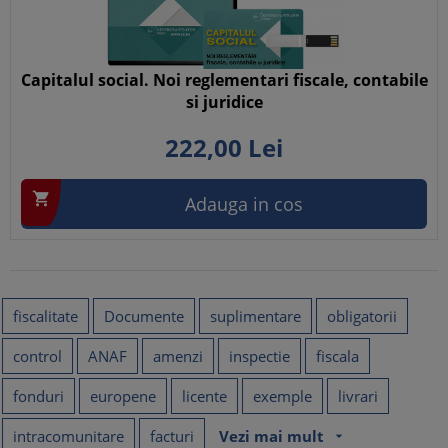
Capitalul social. Noi reglementari fiscale, contabile
si juridice
222,
00
Lei

Adauga in cos
fiscalitate
Documente
suplimentare
obligatorii
control
ANAF
amenzi
inspectie
fiscala
fonduri
europene
licente
exemple
livrari
intracomunitare
facturi
Vezi mai mult
arrow_drop_down