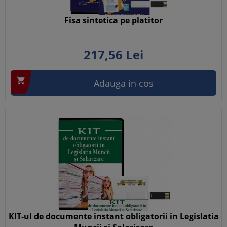
Fisa sintetica pe platitor
217,
56
Lei

Adauga in cos
KIT-ul de documente instant obligatorii in Legislatia