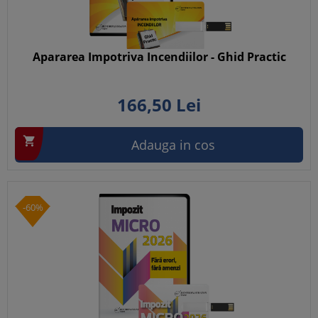
Apararea Impotriva Incendiilor - Ghid Practic
166,
50
Lei

Adauga in cos
-60%