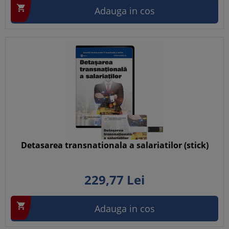

Adauga in cos
Detasarea transnationala a salariatilor (stick)
229,
77
Lei

Adauga in cos