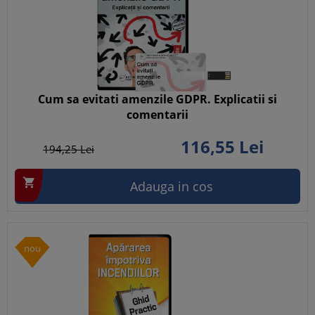
Cum sa evitati amenzile GDPR. Explicatii si
comentarii
116,
55
Lei
194,
25
Lei

Adauga in cos
nou