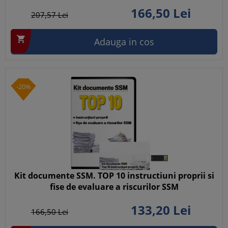
166,
50
Lei
207,
57
Lei

Adauga in cos
-20%
Kit documente SSM. TOP 10 instructiuni proprii si
fise de evaluare a riscurilor SSM
133,
20
Lei
166,
50
Lei