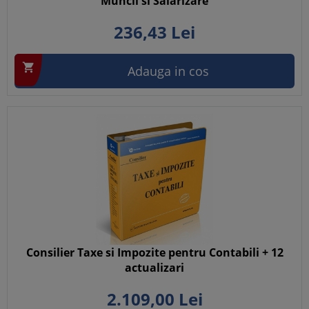
Muncii si Salarizare
236,
43
Lei

Adauga in cos
Consilier Taxe si Impozite pentru Contabili + 12
actualizari
2.109,
00
Lei