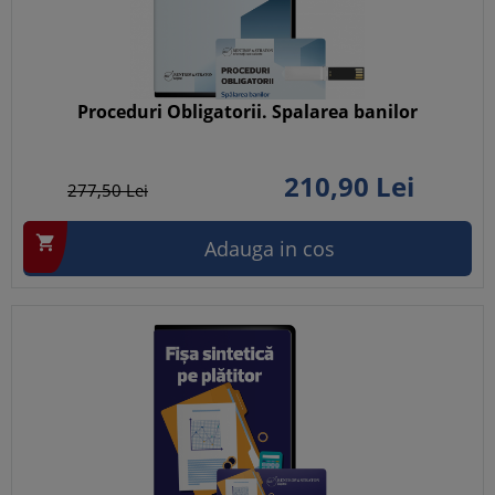
Proceduri Obligatorii. Spalarea banilor
210,
90
Lei
277,
50
Lei

Adauga in cos