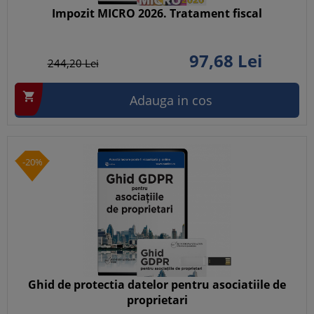
Impozit MICRO 2026. Tratament fiscal
97,
68
Lei
244,
20
Lei

Adauga in cos
-20%
Ghid de protectia datelor pentru asociatiile de
proprietari