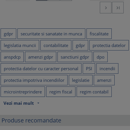


gdpr
securitate si sanatate in munca
fiscalitate
legislatia muncii
contabilitate
gdpr
protectia datelor
anspdcp
amenzi gdpr
sanctiuni gdpr
dpo
protectia datelor cu caracter personal
PSI
incendii
protectia impotriva incendiilor
legislatie
amenzi
microintreprindere
regim fiscal
regim contabil
Vezi mai mult
arrow_drop_down
Produse recomandate