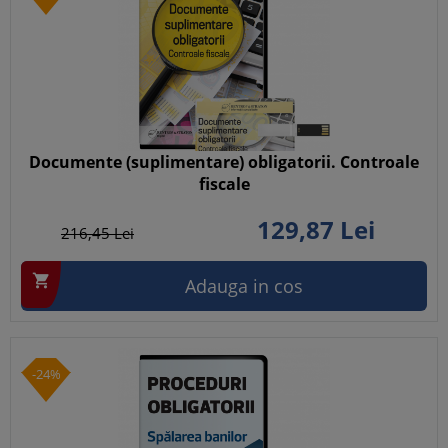
Documente (suplimentare) obligatorii. Controale
fiscale
129,
87
Lei
216,
45
Lei

Adauga in cos
-24%