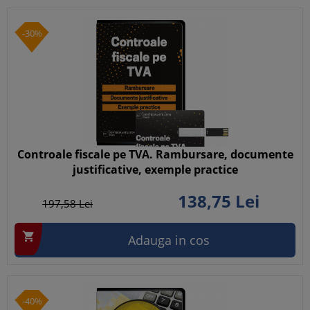
-30%
Controale fiscale pe TVA. Rambursare, documente
justificative, exemple practice
138,
75
Lei
197,
58
Lei

Adauga in cos
-40%