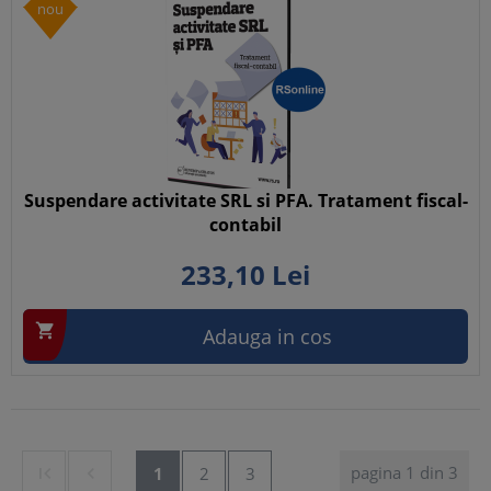
nou
Suspendare activitate SRL si PFA. Tratament fiscal-
contabil
233,
10
Lei

Adauga in cos
pagina 1 din 3


1
2
3