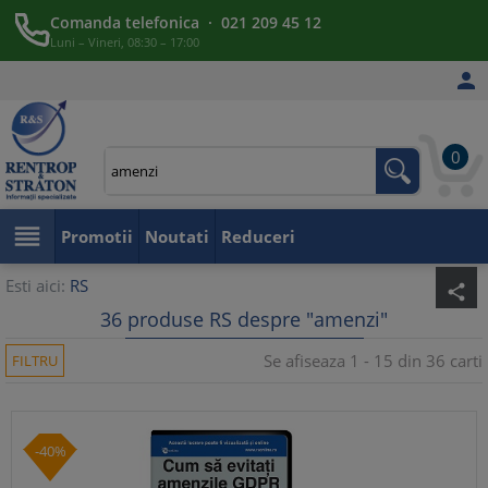
Comanda telefonica · 021 209 45 12
Luni – Vineri, 08:30 – 17:00

0

Promotii
Noutati
Reduceri
Esti aici:
RS
share
36 produse RS despre "amenzi"
Se afiseaza 1 - 15 din 36 carti
FILTRU
-40%