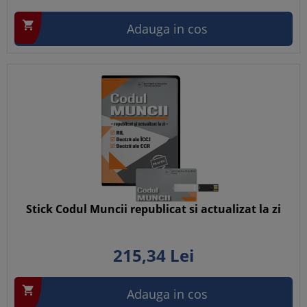

Adauga in cos
Stick Codul Muncii republicat si actualizat la zi
215,
34
Lei

Adauga in cos