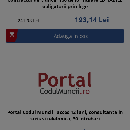
Contractul de Munca. 160 de formulare EDITABILE
obligatorii prin lege
193,
14
Lei
241,
98
Lei

Adauga in cos
Portal Codul Muncii - acces 12 luni, consultanta in
scris si telefonica, 30 intrebari