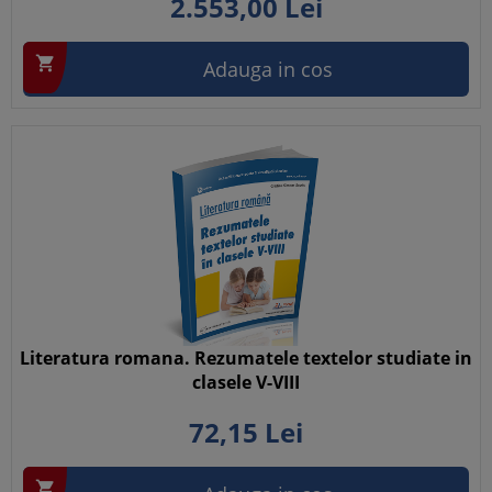
2.553,
00
Lei

Adauga in cos
Literatura romana. Rezumatele textelor studiate in
clasele V-VIII
72,
15
Lei
