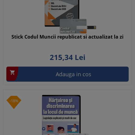
Stick Codul Muncii republicat si actualizat la zi
215,
34
Lei

Adauga in cos
-18%