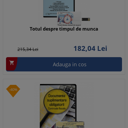
Totul despre timpul de munca
182,
04
Lei
215,
34
Lei

Adauga in cos
-40%