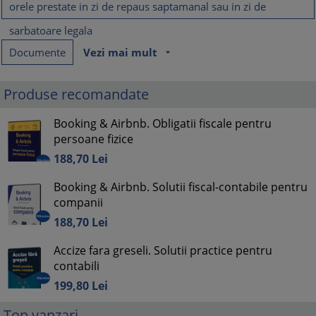
orele prestate in zi de repaus saptamanal sau in zi de
sarbatoare legala
Documente
Vezi mai mult
arrow_drop_down
Produse recomandate
Booking & Airbnb. Obligatii fiscale pentru
persoane fizice
188,
70
Lei
Booking & Airbnb. Solutii fiscal-contabile pentru
companii
188,
70
Lei
Accize fara greseli. Solutii practice pentru
contabili
199,
80
Lei
Top vanzari