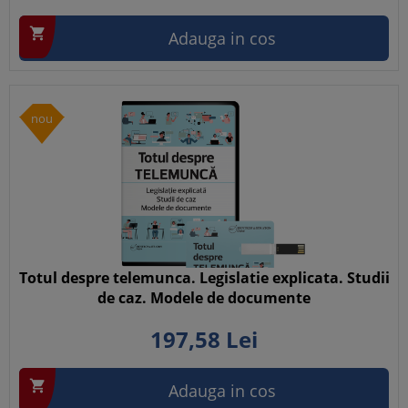

Adauga in cos
nou
Totul despre telemunca. Legislatie explicata. Studii
de caz. Modele de documente
197,
58
Lei

Adauga in cos