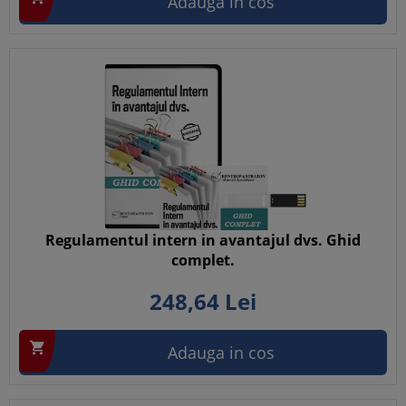
Adauga in cos
Regulamentul intern in avantajul dvs. Ghid
complet.
248,
64
Lei

Adauga in cos