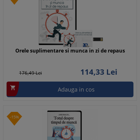
Orele suplimentare si munca in zi de repaus
114,
33
Lei
176,
49
Lei

Adauga in cos
-15%