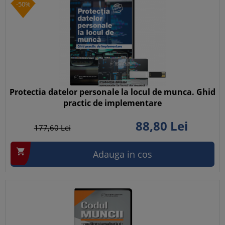
-50%
Protectia datelor personale la locul de munca. Ghid
practic de implementare
88,
80
Lei
177,
60
Lei

Adauga in cos