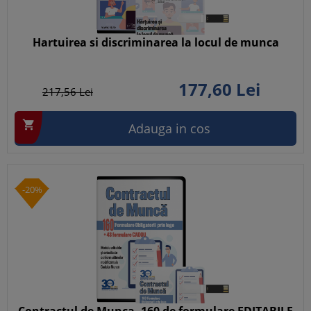
Hartuirea si discriminarea la locul de munca
177,
60
Lei
217,
56
Lei

Adauga in cos
-20%