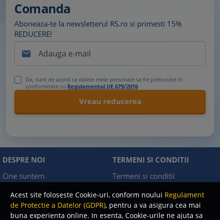
Comanda
Aboneaza-te la newsletterul RS.ro si primesti 15%
REDUCERE!

Da, sunt de acord ca datele mele personale sa fie prelucrate in
conformitate cu
Regulamentul UE 679/2016
DESPRE NOI
TERMENI SI CONDITII
Cine suntem
Termeni si conditii
Cum comand?
Facebook
Acest site foloseste Cookie-uri, conform noului
Regulament
de Protectie a Datelor (GDPR)
, pentru a va asigura cea mai
Cum platesc?
Contact
buna experienta online. In esenta, Cookie-urile ne ajuta sa