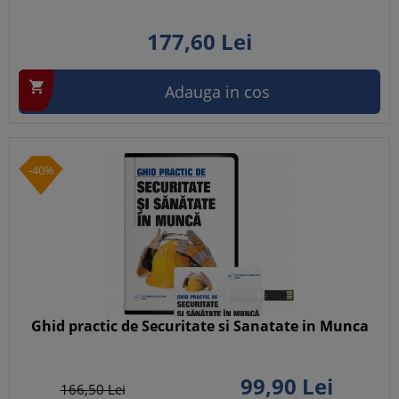
177,
60
Lei

Adauga in cos
-40%
Ghid practic de Securitate si Sanatate in Munca
99,
90
Lei
166,
50
Lei