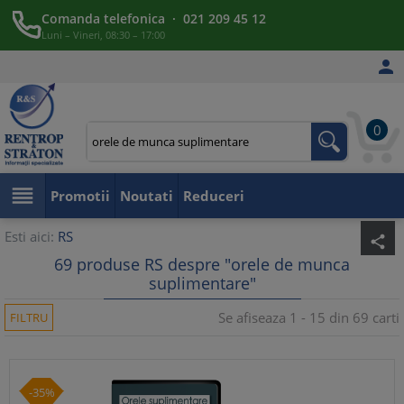
Comanda telefonica · 021 209 45 12
Luni – Vineri, 08:30 – 17:00

0

Promotii
Noutati
Reduceri
Esti aici:
RS
share
69 produse RS despre "orele de munca
suplimentare"
Se afiseaza 1 - 15 din 69 carti
FILTRU
-35%