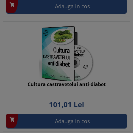

Adauga in cos
Cultura castravetelui anti-diabet
101,
01
Lei

Adauga in cos