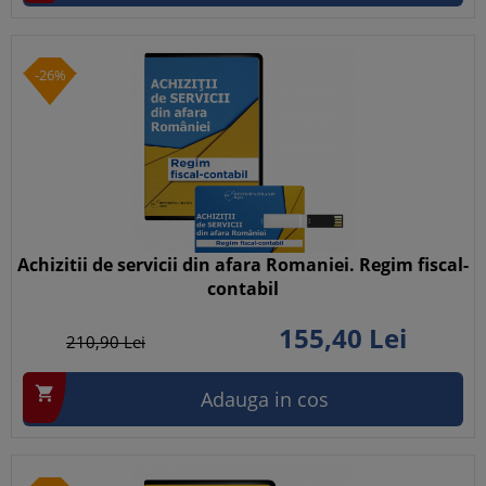
-26%
Achizitii de servicii din afara Romaniei. Regim fiscal-
contabil
155,
40
Lei
210,
90
Lei

Adauga in cos