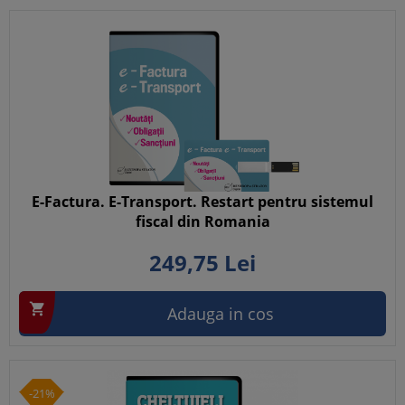
E-Factura. E-Transport. Restart pentru sistemul
fiscal din Romania
249,
75
Lei

Adauga in cos
-21%