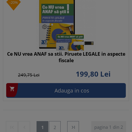
-20%
Ce NU vrea ANAF sa stii. Piruete LEGALE in aspecte
fiscale
199,
80
Lei
249,
75
Lei

Adauga in cos
pagina 1 din 2


1
2
