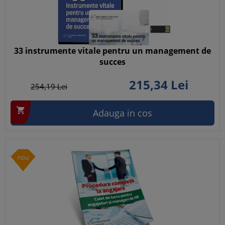
33 instrumente vitale pentru un management de
succes
215,
34
Lei
254,
19
Lei

Adauga in cos
nou