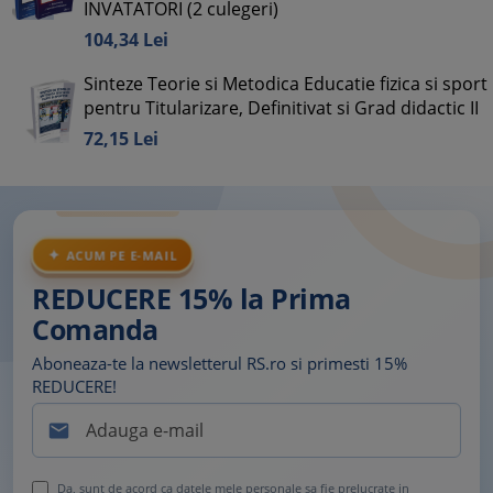
INVATATORI (2 culegeri)
104,
34
Lei
Sinteze Teorie si Metodica Educatie fizica si sport
pentru Titularizare, Definitivat si Grad didactic II
72,
15
Lei
ACUM PE E-MAIL
REDUCERE 15% la Prima
Comanda
Aboneaza-te la newsletterul RS.ro si primesti 15%
REDUCERE!

Da, sunt de acord ca datele mele personale sa fie prelucrate in