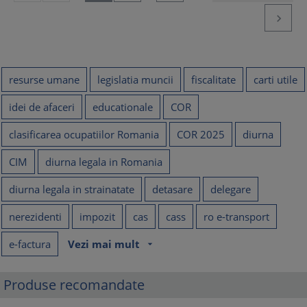

resurse umane
legislatia muncii
fiscalitate
carti utile
idei de afaceri
educationale
COR
clasificarea ocupatiilor Romania
COR 2025
diurna
CIM
diurna legala in Romania
diurna legala in strainatate
detasare
delegare
nerezidenti
impozit
cas
cass
ro e-transport
e-factura
Vezi mai mult
arrow_drop_down
Produse recomandate