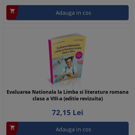

Adauga in cos
Evaluarea Nationala la Limba si literatura romana
clasa a VIII-a (editie revizuita)
72,
15
Lei

Adauga in cos