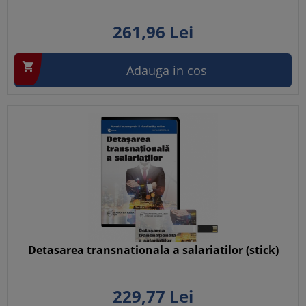
261,
96
Lei

Adauga in cos
Detasarea transnationala a salariatilor (stick)
229,
77
Lei