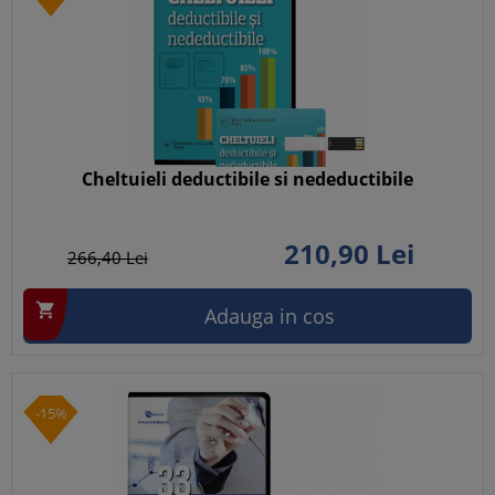
Cheltuieli deductibile si nedeductibile
210,
90
Lei
266,
40
Lei

Adauga in cos
-15%