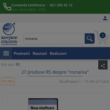
Comanda telefonica · 021 209 45 12
Luni – Vineri, 08:30 – 17:00

0

Promotii
Noutati
Reduceri
Esti aici:
RS
share
27 produse RS despre "romania"
Se afiseaza 1 - 15 din 27 carti
FILTRU