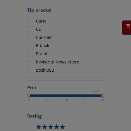
Tip produs
Carte

CD
Consilier
E-book
Portal
Reviste si Newslettere
Stick USB
Pret
0
2500
0
25
50
75
100
Rating