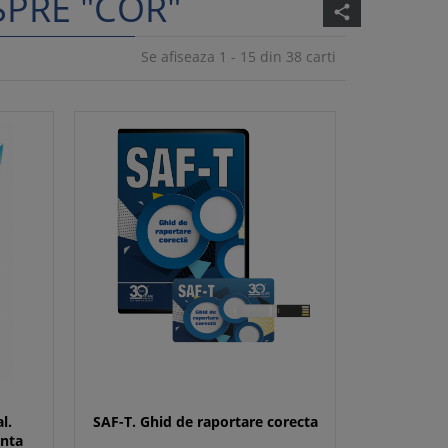
SPRE "COR"
share
Se afiseaza 1 - 15 din 38 carti
l.
SAF-T. Ghid de raportare corecta
enta