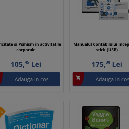
citate si Psihism in activitatile
Manualul Contabilului Incep
corporale
stick (USB)
105,
45
Lei
175,
38
Lei

Adauga in cos
Adauga in co
0%