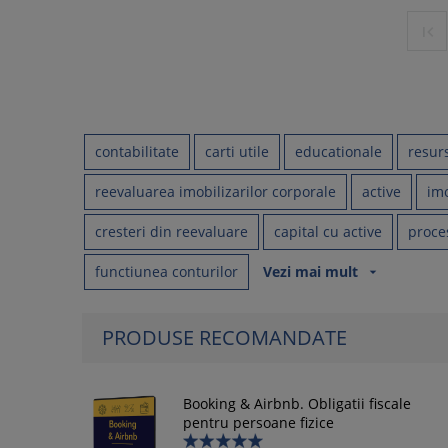

contabilitate
carti utile
educationale
resur
reevaluarea imobilizarilor corporale
active
imo
cresteri din reevaluare
capital cu active
proce
functiunea conturilor
Vezi mai mult
arrow_drop_down
PRODUSE RECOMANDATE
Booking & Airbnb. Obligatii fiscale
pentru persoane fizice