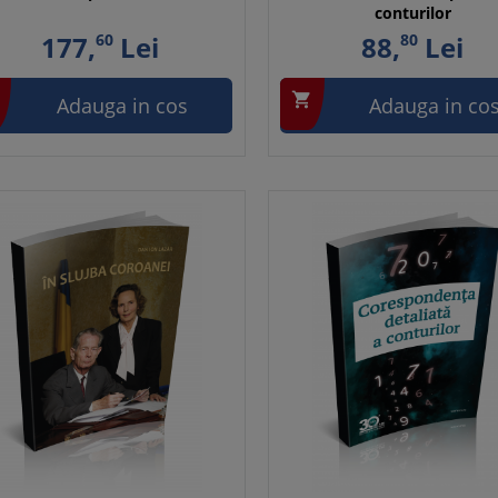
conturilor
177,
60
Lei
88,
80
Lei

Adauga in cos
Adauga in co