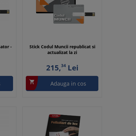
ator -
Stick Codul Muncii republicat si
actualizat la zi
215,
34
Lei

s
Adauga in cos