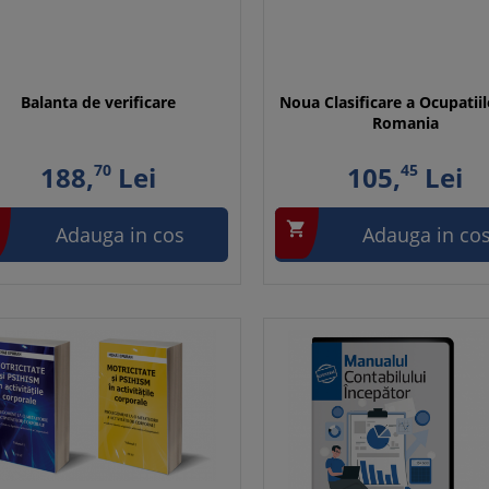
Balanta de verificare
Noua Clasificare a Ocupatiil
Romania
188,
70
Lei
105,
45
Lei

Adauga in cos
Adauga in co