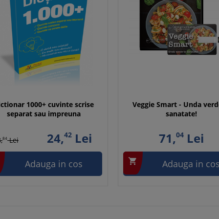
ictionar 1000+ cuvinte scrise
Veggie Smart - Unda verd
separat sau impreuna
sanatate!
24,
42
Lei
71,
04
Lei
,
84
Lei

Adauga in cos
Adauga in co