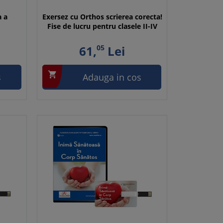
a a
Exersez cu Orthos scrierea corecta!
Fise de lucru pentru clasele II-IV
61,
05
Lei

s
Adauga in cos