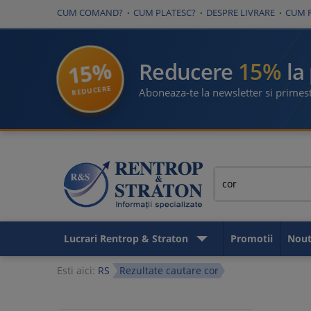
CUM COMAND?
CUM PLATESC?
DESPRE LIVRARE
CUM 
15%
15%
Reducere
la
REDUCERE
Aboneaza-te la newsletter si primest
Lucrari Rentrop & Straton
Promotii
Nout
Esti aici:
RS
Rezultate cautare cor