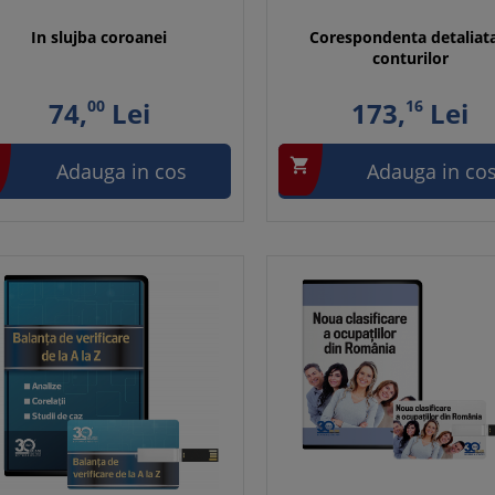
In slujba coroanei
Corespondenta detaliat
conturilor
74,
00
Lei
173,
16
Lei

Adauga in cos
Adauga in co