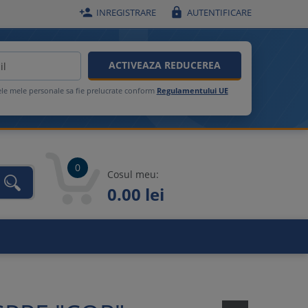


INREGISTRARE
AUTENTIFICARE
ACTIVEAZA REDUCEREA
ele mele personale sa fie prelucrate conform
Regulamentului UE
0
Cosul meu:
0.00 lei
unca