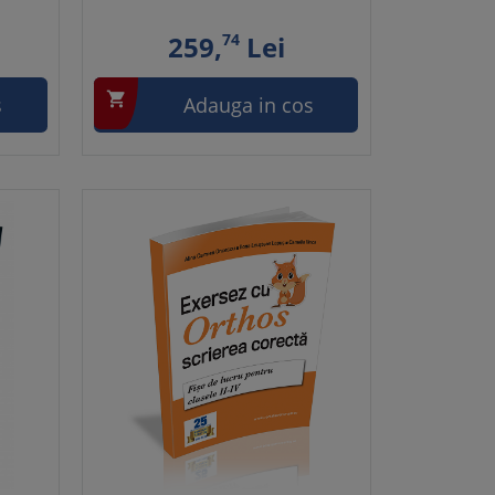
259,
74
Lei

s
Adauga in cos