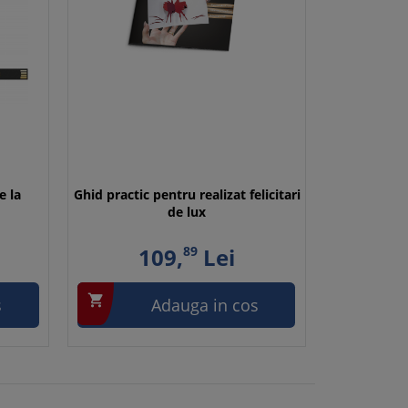
e la
Ghid practic pentru realizat felicitari
de lux
109,
89
Lei

s
Adauga in cos