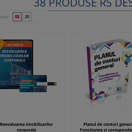
38 PRODUSE RS DE
isare:


u
Reevaluarea imobilizarilor
Planul de conturi genera
corporale
Functiunea si corespond