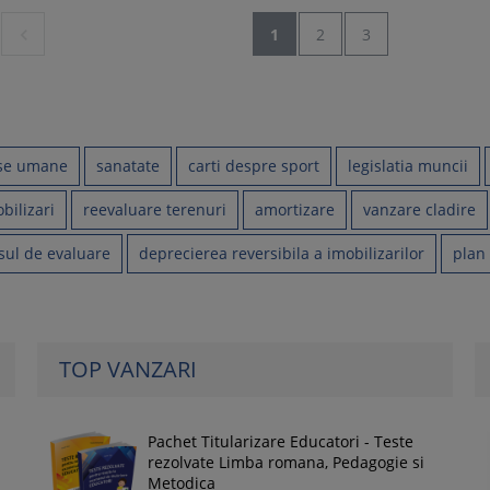

1
2
3
se umane
sanatate
carti despre sport
legislatia muncii
bilizari
reevaluare terenuri
amortizare
vanzare cladire
sul de evaluare
deprecierea reversibila a imobilizarilor
plan
TOP VANZARI
Pachet Titularizare Educatori - Teste
rezolvate Limba romana, Pedagogie si
Metodica