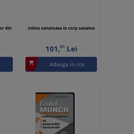
or din
Inima sanatoasa in corp sanatos
101,
01
Lei

s
Adauga in cos