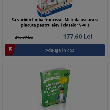
Sa vorbim limba franceza - Metoda usoara si
placuta pentru elevii claselor V-VIII
177,
60
Lei
210,
90
Lei

Adauga in cos