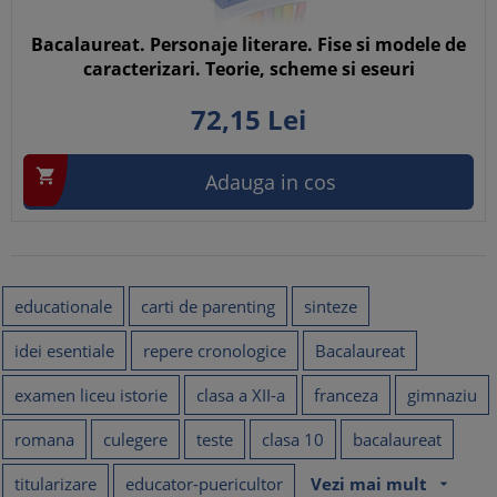
Bacalaureat. Personaje literare. Fise si modele de
caracterizari. Teorie, scheme si eseuri
72,
15
Lei

Adauga in cos
educationale
carti de parenting
sinteze
idei esentiale
repere cronologice
Bacalaureat
examen liceu istorie
clasa a XII-a
franceza
gimnaziu
romana
culegere
teste
clasa 10
bacalaureat
titularizare
educator-puericultor
Vezi mai mult
arrow_drop_down