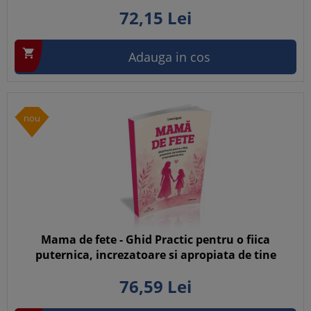
72,
15
Lei

Adauga in cos
nou
Mama de fete - Ghid Practic pentru o fiica
puternica, increzatoare si apropiata de tine
76,
59
Lei