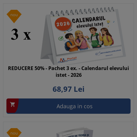
nou
REDUCERE 50% - Pachet 3 ex. - Calendarul elevului
istet - 2026
68,
97
Lei

Adauga in cos
nou