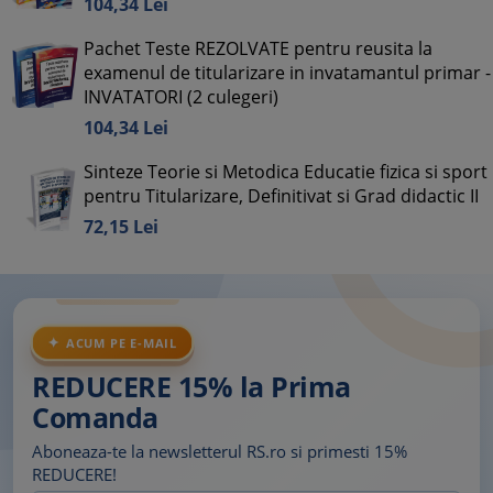
104,
34
Lei
Pachet Teste REZOLVATE pentru reusita la
examenul de titularizare in invatamantul primar -
INVATATORI (2 culegeri)
104,
34
Lei
Sinteze Teorie si Metodica Educatie fizica si sport
pentru Titularizare, Definitivat si Grad didactic II
72,
15
Lei
ACUM PE E-MAIL
REDUCERE 15% la Prima
Comanda
Aboneaza-te la newsletterul RS.ro si primesti 15%
REDUCERE!