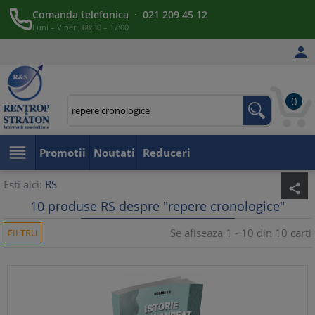
Comanda telefonica · 021 209 45 12
Luni – Vineri, 08:30 – 17:00

0

Promotii
Noutati
Reduceri
Esti aici:
RS
share
10 produse RS despre "repere cronologice"
Se afiseaza 1 - 10 din 10 carti
FILTRU