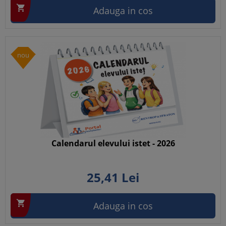

Adauga in cos
nou
Calendarul elevului istet - 2026
25,
41
Lei

Adauga in cos