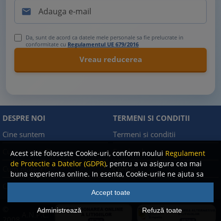

Da, sunt de acord ca datele mele personale sa fie prelucrate in
conformitate cu
Regulamentul UE 679/2016
DESPRE NOI
TERMENI SI CONDITII
Cine suntem
Termeni si conditii
Cum comand?
Facebook
Acest site foloseste Cookie-uri, conform noului
Regulament
de Protectie a Datelor (GDPR)
, pentru a va asigura cea mai
Cum platesc?
Contact
buna experienta online. In esenta, Cookie-urile ne ajuta sa
imbunatatim continutul de pe site, oferindu-va dvs.,
Cum returnez
Politica de confidentialitate
Accept toate
cititorul, o experienta online personalizata si mult mai
rapida. Ele sunt folosite doar de site-ul nostru si partenerii
©
Administrează
Refuză toate
A.N.P.C.
nostri de incredere. Click
AICI
pentru detalii despre politica
2008