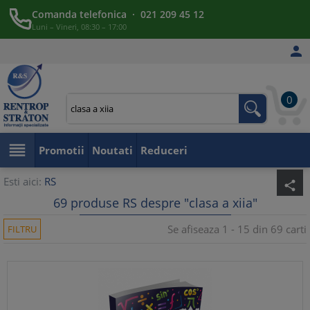
Comanda telefonica · 021 209 45 12
Luni – Vineri, 08:30 – 17:00

0

Promotii
Noutati
Reduceri
Esti aici:
RS
share
69 produse RS despre "clasa a xiia"
Se afiseaza 1 - 15 din 69 carti
FILTRU