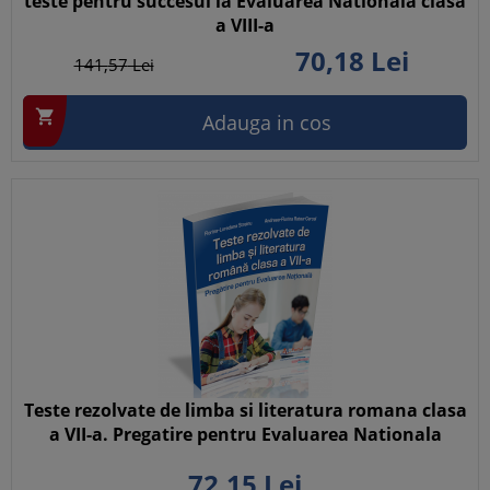
teste pentru succesul la Evaluarea Nationala clasa
a VIII-a
70,
18
Lei
141,
57
Lei

Adauga in cos
Teste rezolvate de limba si literatura romana clasa
a VII-a. Pregatire pentru Evaluarea Nationala
72,
15
Lei