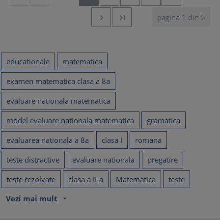
pagina 1 din 5


educationale
matematica
examen matematica clasa a 8a
evaluare nationala matematica
model evaluare nationala matematica
gramatica
evaluarea nationala a 8a
clasa I
romana
teste distractive
evaluare nationala
pregatire
teste rezolvate
clasa a II-a
Matematica
teste
Vezi mai mult
arrow_drop_down