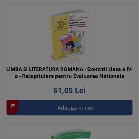
LIMBA SI LITERATURA ROMANA - Exercitii clasa a IV-
a - Recapitulare pentru Evaluarea Nationala
61,
05
Lei

Adauga in cos