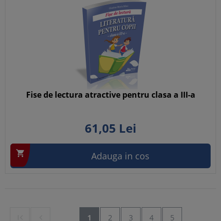
Fise de lectura atractive pentru clasa a III-a
61,
05
Lei

Adauga in cos


1
2
3
4
5