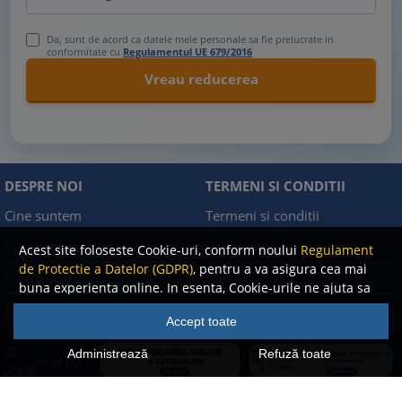
Da, sunt de acord ca datele mele personale sa fie prelucrate in
conformitate cu
Regulamentul UE 679/2016
DESPRE NOI
TERMENI SI CONDITII
Cine suntem
Termeni si conditii
Cum comand?
Facebook
Acest site foloseste Cookie-uri, conform noului
Regulament
de Protectie a Datelor (GDPR)
, pentru a va asigura cea mai
Cum platesc?
Contact
buna experienta online. In esenta, Cookie-urile ne ajuta sa
imbunatatim continutul de pe site, oferindu-va dvs.,
Cum returnez
Politica de confidentialitate
Accept toate
cititorul, o experienta online personalizata si mult mai
rapida. Ele sunt folosite doar de site-ul nostru si partenerii
©
Administrează
Refuză toate
A.N.P.C.
nostri de incredere. Click
AICI
pentru detalii despre politica
2008
de Cookie-uri.
-