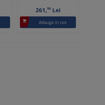
261,
96
Lei

s
Adauga in cos