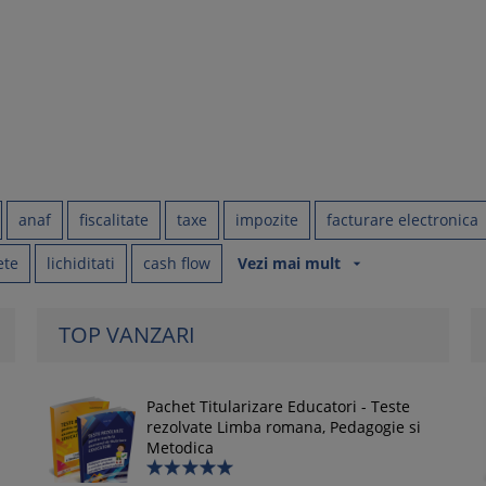
anaf
fiscalitate
taxe
impozite
facturare electronica
ete
lichiditati
cash flow
Vezi mai mult
arrow_drop_down
TOP VANZARI
Pachet Titularizare Educatori - Teste
rezolvate Limba romana, Pedagogie si
Metodica