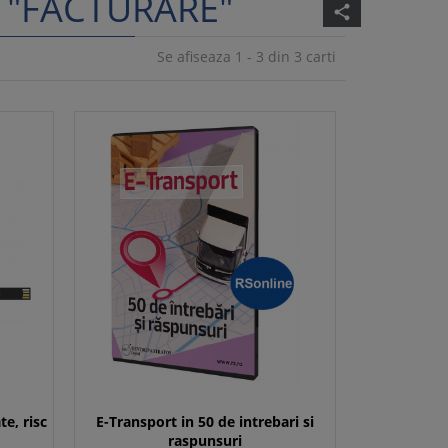
 "FACTURARE"
share
Se afiseaza 1 - 3 din 3 carti
te, risc
E-Transport in 50 de intrebari si
raspunsuri