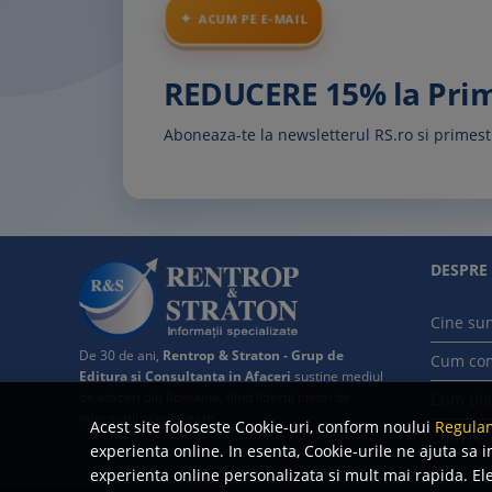
ACUM PE E-MAIL
REDUCERE 15% la Pr
Aboneaza-te la newsletterul RS.ro si prime
DESPRE
Cine su
De 30 de ani,
Rentrop & Straton - Grup de
Cum co
Editura si Consultanta in Afaceri
sustine mediul
de afaceri din Romania, fiind liderul pietei de
Cum pla
informatii specializate.
Acest site foloseste Cookie-uri, conform noului
Regulam
Cum ret
experienta online. In esenta, Cookie-urile ne ajuta sa i
experienta online personalizata si mult mai rapida. Ele 