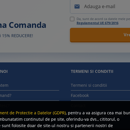

Da, sunt de acord ca datele mele pe
ima Comanda
Regulamentul UE 679/2016
sti 15% REDUCERE!
 NOI
TERMENI SI CONDITII
ntem
Termeni si conditii
mand?
Facebook
tesc?
Contact
ent de Protectie a Datelor (GDPR)
, pentru a va asigura cea mai bu
urnez
Politica de confidentialitate
mbunatatim continutul de pe site, oferindu-va dvs., cititorul, o
sunt folosite doar de site-ul nostru si partenerii nostri de