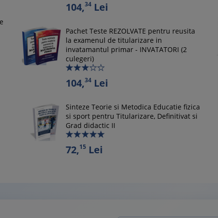
34
104,
Lei
le
Pachet Teste REZOLVATE pentru reusita
la examenul de titularizare in
invatamantul primar - INVATATORI (2
culegeri)
34
104,
Lei
Sinteze Teorie si Metodica Educatie fizica
si sport pentru Titularizare, Definitivat si
Grad didactic II
15
72,
Lei