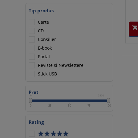
Tip produs
Carte

CD
Consilier
E-book
Portal
Reviste si Newslettere
Stick USB
Pret
0
2500
0
25
50
75
100
Rating