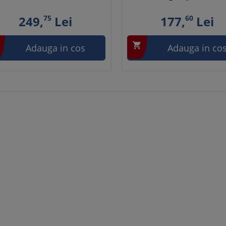
249,
75
Lei
177,
60
Lei

Adauga in cos
Adauga in co