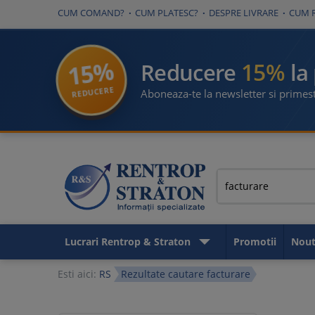
CUM COMAND?
CUM PLATESC?
DESPRE LIVRARE
CUM 
15%
15%
Reducere
la
REDUCERE
Aboneaza-te la newsletter si primest
Lucrari Rentrop & Straton
Promotii
Nout
Esti aici:
RS
Rezultate cautare facturare