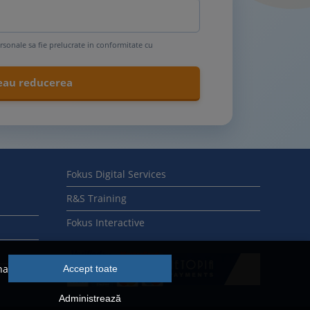
rsonale sa fie prelucrate in conformitate cu
Fokus Digital Services
R&S Training
Fokus Interactive
na
Accept toate
Administrează