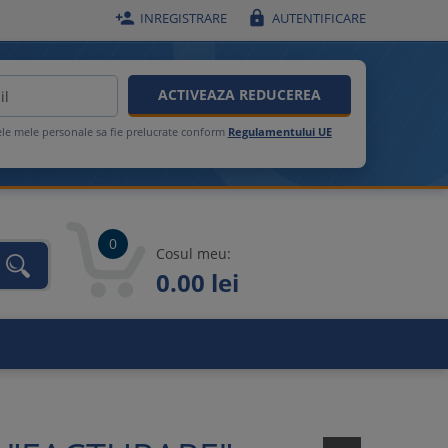


INREGISTRARE
AUTENTIFICARE
ACTIVEAZA REDUCEREA
ele mele personale sa fie prelucrate conform
Regulamentului UE
0
Cosul meu:
0.00 lei
unca