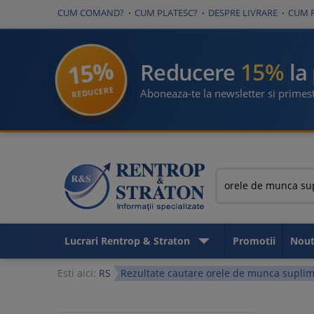
CUM COMAND?
CUM PLATESC?
DESPRE LIVRARE
CUM 
15%
15%
Reducere
la
REDUCERE
Aboneaza-te la newsletter si primest
Lucrari Rentrop & Straton
Promotii
Nout
Esti aici:
RS
Rezultate cautare orele de munca supli