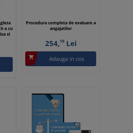
ngleza
Procedura completa de evaluare a
IX-a cu
angajatilor
isa si
254,
19
Lei

Adauga in cos
s