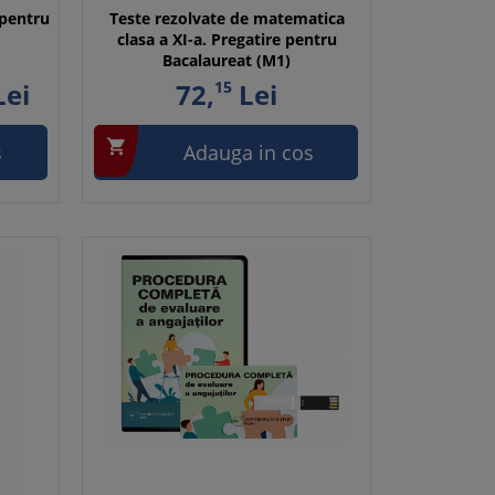
 pentru
Teste rezolvate de matematica
clasa a XI-a. Pregatire pentru
Bacalaureat (M1)
ei
72,
15
Lei

s
Adauga in cos