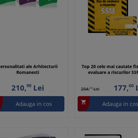
ersonalitati ale Arhitecturii
Top 20 cele mai cautate fi
Romanesti
evaluare a riscurilor S
210,
90
Lei
177,
60
L
204,
24
Lei

Adauga in cos
Adauga in co