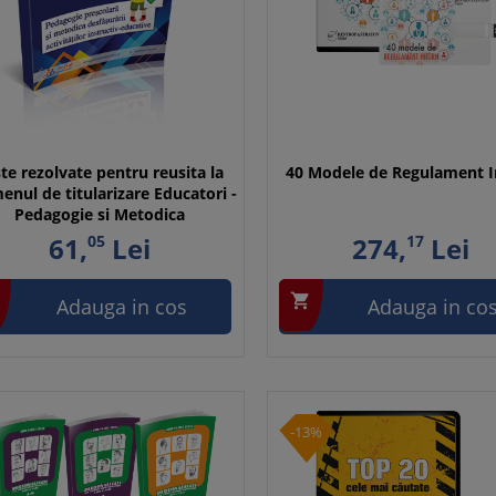
te rezolvate pentru reusita la
40 Modele de Regulament I
enul de titularizare Educatori -
Pedagogie si Metodica
61,
05
Lei
274,
17
Lei

Adauga in cos
Adauga in co
-13%