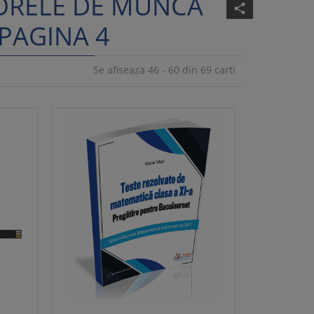
"ORELE DE MUNCA
share
 PAGINA 4
Se afiseaza 46 - 60 din 69 carti