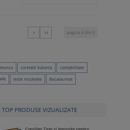
pagina 4 din 5


n munca
corelatii balanta
contabilitate
GDPR
teste rezolvate
Bacalaureat
TOP PRODUSE VIZUALIZATE
Consilier Taxe si Impozite pentru