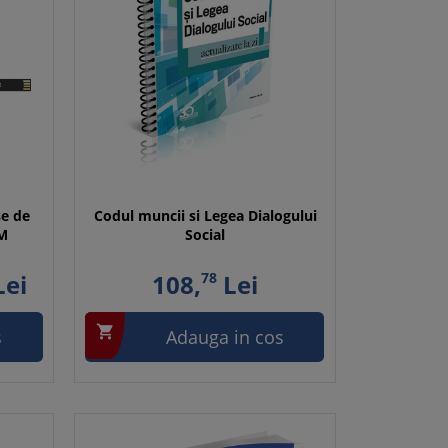
se de
Codul muncii si Legea Dialogului
SM
Social
ei
108,
78
Lei

s
Adauga in cos