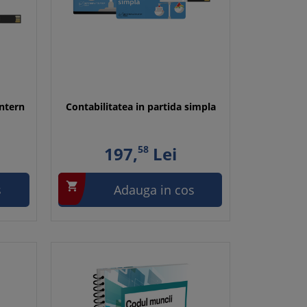
ntern
Contabilitatea in partida simpla
197,
58
Lei

s
Adauga in cos