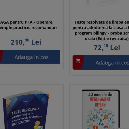
SAGA pentru PFA - Operare,
Teste rezolvate de limba e
emple practice, recomandari
pentru admiterea la clasa a 
program bilingv - proba scr
orala (Editie revizuita)
210,
90
Lei
72,
15
Lei
Adauga in cos

Adauga in co