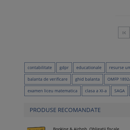

contabilitate
gdpr
educationale
resurse u
balanta de verificare
ghid balanta
OMFP 1892
examen liceu matematica
clasa a XI-a
SAGA
PRODUSE RECOMANDATE
Booking & Airbnb. Obligatii fiscale