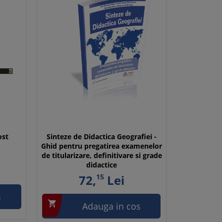
ost
Sinteze de Didactica Geografiei -
Ghid pentru pregatirea examenelor
de titularizare, definitivare si grade
didactice
72,
15
Lei
s

Adauga in cos