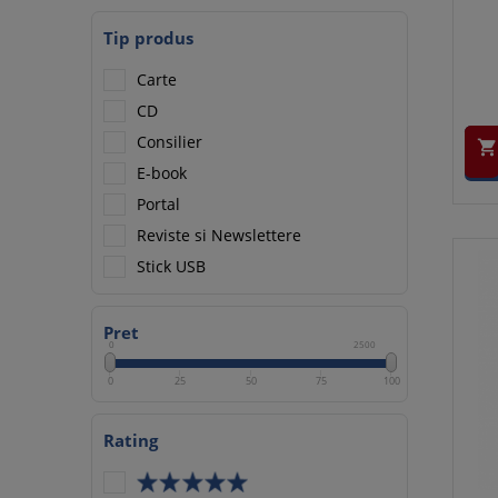
Tip produs
Carte
CD
Consilier

E-book
Portal
Reviste si Newslettere
Stick USB
Pret
0
2500
0
25
50
75
100
Rating