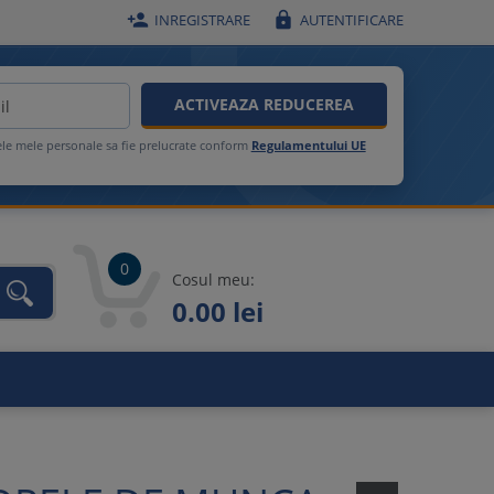


INREGISTRARE
AUTENTIFICARE
ACTIVEAZA REDUCEREA
ele mele personale sa fie prelucrate conform
Regulamentului UE
0
Cosul meu:
0.00 lei
unca