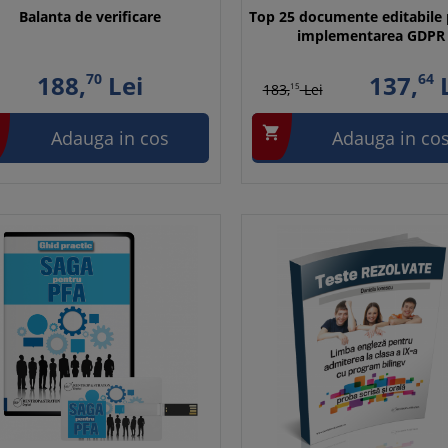
Balanta de verificare
Top 25 documente editabile
implementarea GDPR
188,
70
Lei
137,
64
L
183,
15
Lei

Adauga in cos
Adauga in co