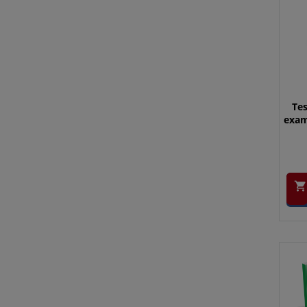
Tes
exam
