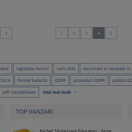

1
2
3
4
5
mane
legislatia muncii
carti utile
securitate si sanatate i
/2014
format balanta
GDPR
proceduri GDPR
politici 
soft contabilitate
Vezi mai mult
arrow_drop_down
TOP VANZARI
Pachet Titularizare Educatori - Teste