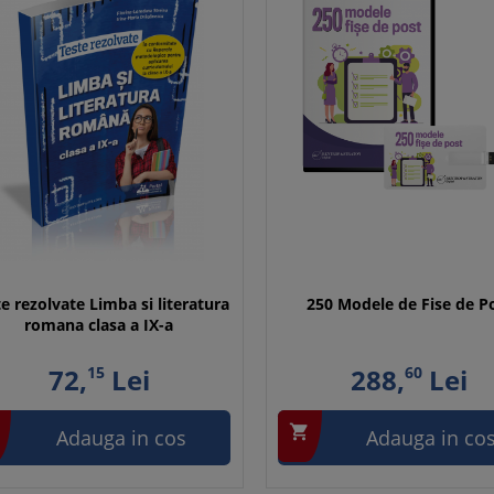
e rezolvate Limba si literatura
250 Modele de Fise de P
romana clasa a IX-a
72,
15
Lei
288,
60
Lei

Adauga in cos
Adauga in co