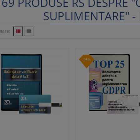
69 PRODUSE RS DESPRE 
SUPLIMENTARE" -
isare:


-25%