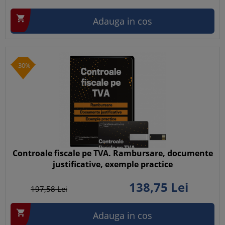

Adauga in cos
-30%
Controale fiscale pe TVA. Rambursare, documente
justificative, exemple practice
138,
75
Lei
197,
58
Lei

Adauga in cos