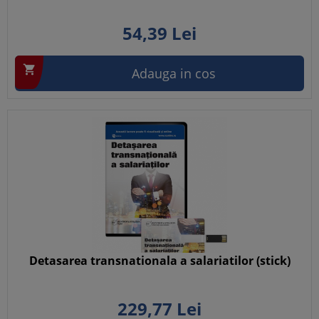
54,
39
Lei

Adauga in cos
Detasarea transnationala a salariatilor (stick)
229,
77
Lei