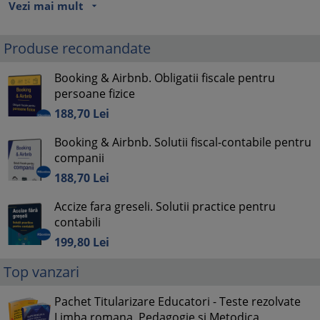
Vezi mai mult
arrow_drop_down
Produse recomandate
Booking & Airbnb. Obligatii fiscale pentru
persoane fizice
188,
70
Lei
Booking & Airbnb. Solutii fiscal-contabile pentru
companii
188,
70
Lei
Accize fara greseli. Solutii practice pentru
contabili
199,
80
Lei
Top vanzari
Pachet Titularizare Educatori - Teste rezolvate
Limba romana, Pedagogie si Metodica