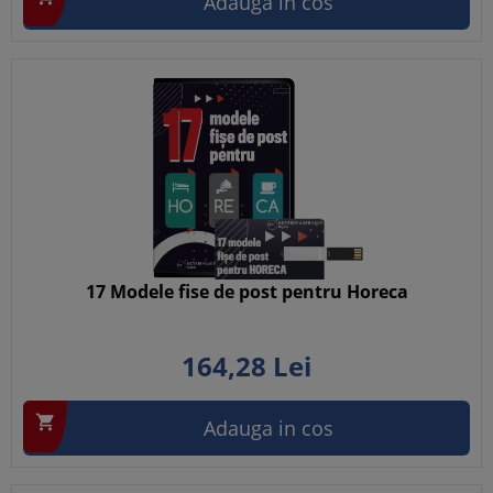
Adauga in cos
17 Modele fise de post pentru Horeca
164,
28
Lei

Adauga in cos