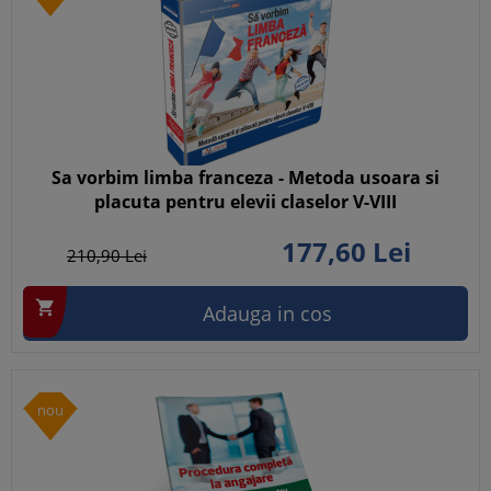
Sa vorbim limba franceza - Metoda usoara si
placuta pentru elevii claselor V-VIII
177,
60
Lei
210,
90
Lei

Adauga in cos
nou