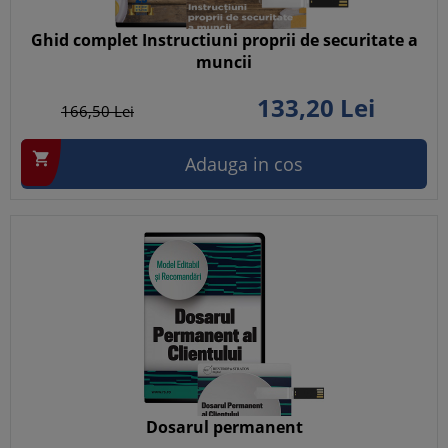
Ghid complet Instructiuni proprii de securitate a
muncii
133,
20
Lei
166,
50
Lei

Adauga in cos
Dosarul permanent