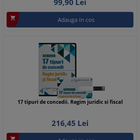
99,
90
Lei

Adauga in cos
17 tipuri de concedii. Regim juridic si fiscal
216,
45
Lei
