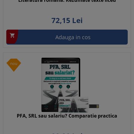
Literatura romana: Rezumate texte liceu
72,
15
Lei

Adauga in cos
nou
PFA, SRL sau salariu? Comparatie practica