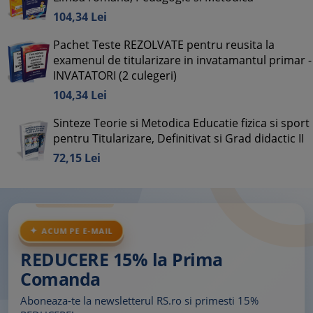
104,
34
Lei
Pachet Teste REZOLVATE pentru reusita la
examenul de titularizare in invatamantul primar -
INVATATORI (2 culegeri)
104,
34
Lei
Sinteze Teorie si Metodica Educatie fizica si sport
pentru Titularizare, Definitivat si Grad didactic II
72,
15
Lei
ACUM PE E-MAIL
REDUCERE 15% la Prima
Comanda
Aboneaza-te la newsletterul RS.ro si primesti 15%