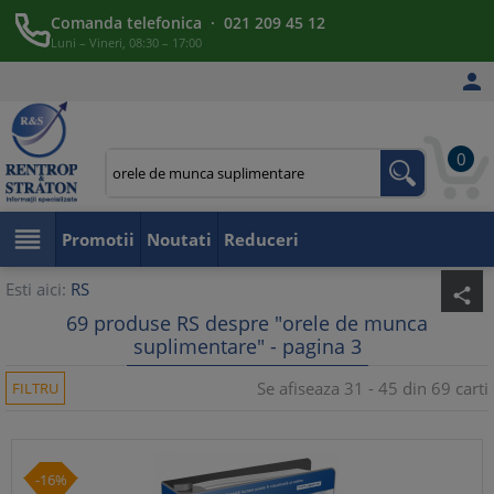
Comanda telefonica · 021 209 45 12
Luni – Vineri, 08:30 – 17:00

0

Promotii
Noutati
Reduceri
Esti aici:
RS
share
69 produse RS despre "orele de munca
suplimentare" - pagina 3
Se afiseaza 31 - 45 din 69 carti
FILTRU
-16%