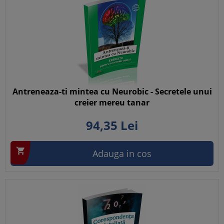
Antreneaza-ti mintea cu Neurobic - Secretele unui
creier mereu tanar
94,
35
Lei

Adauga in cos