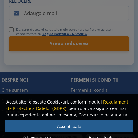
REDUCERE!

Da, sunt de acord ca datele mele personale sa fie prelucrate in
conformitate cu
Regulamentul UE 679/2016
DESPRE NOI
TERMENI SI CONDITII
Cine suntem
Termeni si conditii
Cum comand?
Facebook
Acest site foloseste Cookie-uri, conform noului
Regulament
de Protectie a Datelor (GDPR)
, pentru a va asigura cea mai
Cum platesc?
Contact
buna experienta online. In esenta, Cookie-urile ne ajuta sa
imbunatatim continutul de pe site, oferindu-va dvs.,
Cum returnez
Politica de confidentialitate
Accept toate
cititorul, o experienta online personalizata si mult mai
rapida. Ele sunt folosite doar de site-ul nostru si partenerii
©
Administrează
Refuză toate