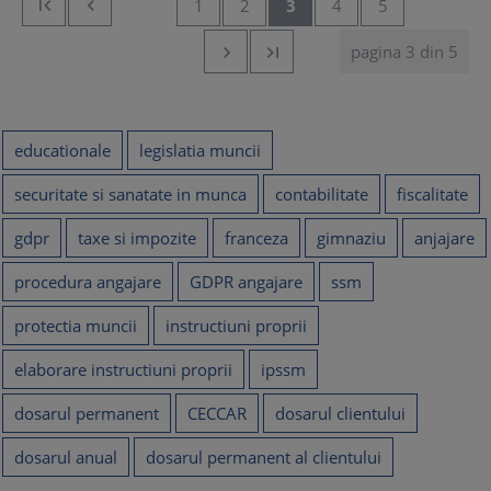


1
2
3
4
5
pagina 3 din 5


educationale
legislatia muncii
securitate si sanatate in munca
contabilitate
fiscalitate
gdpr
taxe si impozite
franceza
gimnaziu
anjajare
procedura angajare
GDPR angajare
ssm
protectia muncii
instructiuni proprii
elaborare instructiuni proprii
ipssm
dosarul permanent
CECCAR
dosarul clientului
dosarul anual
dosarul permanent al clientului