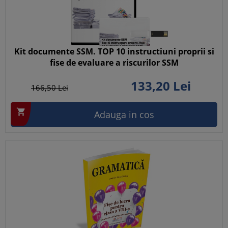
Kit documente SSM. TOP 10 instructiuni proprii si
fise de evaluare a riscurilor SSM
133,
20
Lei
166,
50
Lei

Adauga in cos