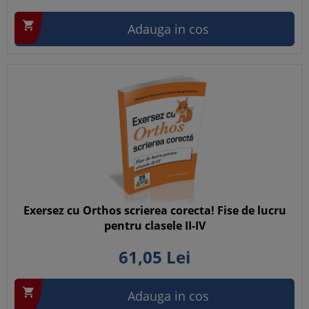

Adauga in cos
Exersez cu Orthos scrierea corecta! Fise de lucru
pentru clasele II-IV
61,
05
Lei

Adauga in cos