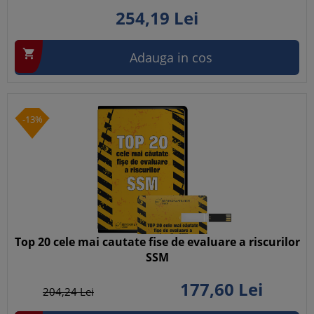
254,
19
Lei

Adauga in cos
-13%
Top 20 cele mai cautate fise de evaluare a riscurilor
SSM
177,
60
Lei
204,
24
Lei