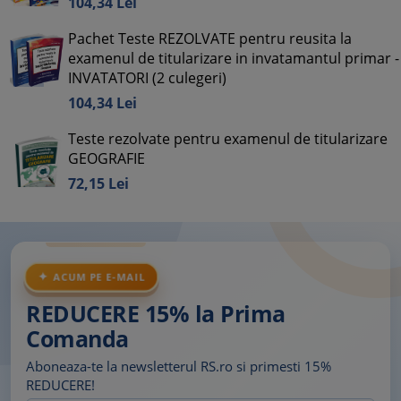
104,
34
Lei
Pachet Teste REZOLVATE pentru reusita la
examenul de titularizare in invatamantul primar -
INVATATORI (2 culegeri)
104,
34
Lei
Teste rezolvate pentru examenul de titularizare
GEOGRAFIE
72,
15
Lei
ACUM PE E-MAIL
REDUCERE 15% la Prima
Comanda
Aboneaza-te la newsletterul RS.ro si primesti 15%
REDUCERE!