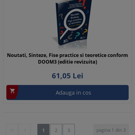
Noutati, Sinteze, Fise practice si teoretice conform
DOOM3 (editie revizuita)
61,
05
Lei

Adauga in cos
pagina 1 din 3


1
2
3