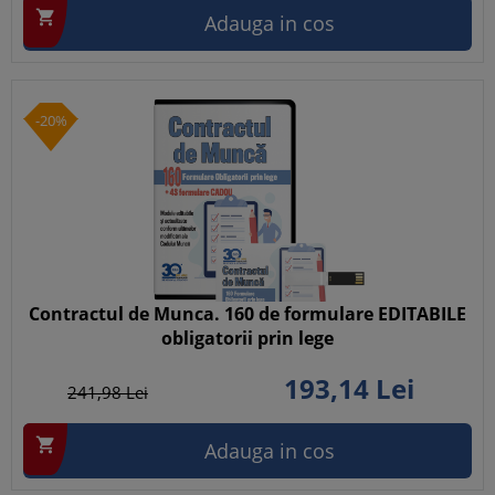

Adauga in cos
-20%
Contractul de Munca. 160 de formulare EDITABILE
obligatorii prin lege
193,
14
Lei
241,
98
Lei

Adauga in cos