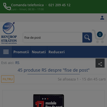
Comanda telefonica · 021 209 45 12
Luni – Vineri, 08:30 – 17:00

0

Promotii
Noutati
Reduceri
Esti aici:
RS
share
45 produse RS despre "fise de post"
Se afiseaza 1 - 15 din 45 carti
FILTRU