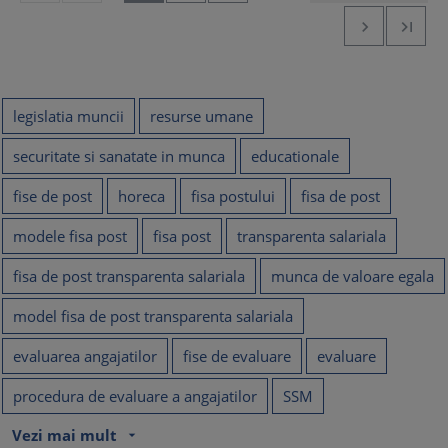


legislatia muncii
resurse umane
securitate si sanatate in munca
educationale
fise de post
horeca
fisa postului
fisa de post
modele fisa post
fisa post
transparenta salariala
fisa de post transparenta salariala
munca de valoare egala
model fisa de post transparenta salariala
evaluarea angajatilor
fise de evaluare
evaluare
procedura de evaluare a angajatilor
SSM
Vezi mai mult
arrow_drop_down