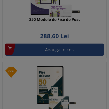
250 Modele de Fise de Post
288,
60
Lei

Adauga in cos
nou