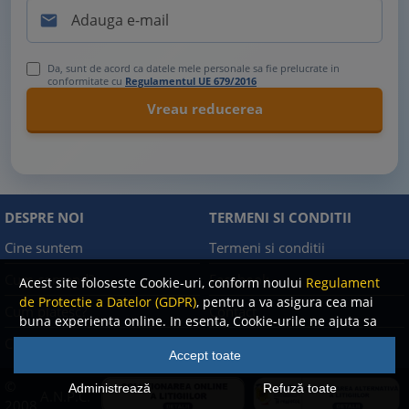

Da, sunt de acord ca datele mele personale sa fie prelucrate in
conformitate cu
Regulamentul UE 679/2016
DESPRE NOI
TERMENI SI CONDITII
Cine suntem
Termeni si conditii
Cum comand?
Facebook
Acest site foloseste Cookie-uri, conform noului
Regulament
de Protectie a Datelor (GDPR)
, pentru a va asigura cea mai
Cum platesc?
Contact
buna experienta online. In esenta, Cookie-urile ne ajuta sa
imbunatatim continutul de pe site, oferindu-va dvs.,
Cum returnez
Politica de confidentialitate
Accept toate
cititorul, o experienta online personalizata si mult mai
rapida. Ele sunt folosite doar de site-ul nostru si partenerii
©
Administrează
Refuză toate
A.N.P.C.
nostri de incredere. Click
AICI
pentru detalii despre politica
2008