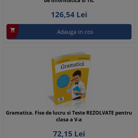
de informatica si TIC
126,
54
Lei

Adauga in cos
Gramatica. Fise de lucru si Teste REZOLVATE pentru
clasa a V-a
72,
15
Lei