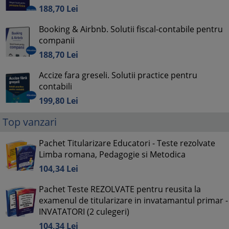
188,
70
Lei
Booking & Airbnb. Solutii fiscal-contabile pentru
companii
188,
70
Lei
Accize fara greseli. Solutii practice pentru
contabili
199,
80
Lei
Top vanzari
Pachet Titularizare Educatori - Teste rezolvate
Limba romana, Pedagogie si Metodica
104,
34
Lei
Pachet Teste REZOLVATE pentru reusita la
examenul de titularizare in invatamantul primar -
INVATATORI (2 culegeri)
104,
34
Lei