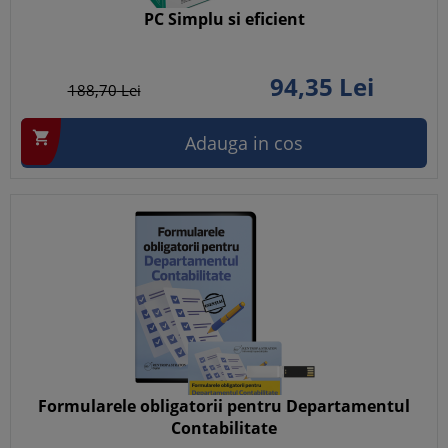
PC Simplu si eficient
94,
35
Lei
188,
70
Lei

Adauga in cos
Formularele obligatorii pentru Departamentul
Contabilitate