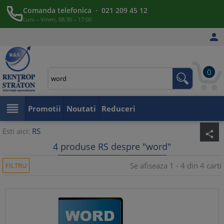
Comanda telefonica · 021 209 45 12
Luni – Vineri, 08:30 – 17:00

0

Promotii
Noutati
Reduceri
Esti aici:
RS
share
4 produse RS despre "word"
Se afiseaza 1 - 4 din 4 carti
FILTRU