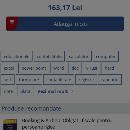
163,
17
Lei

Adauga in cos
educationale
contabilitate
calculator
computer
excel
power point
word
doc
virusi
hard
soft
formulare
contabilitate
registre
rapoarte
note
plata
Vezi mai mult
arrow_drop_down
Produse recomandate
Booking & Airbnb. Obligatii fiscale pentru
persoane fizice