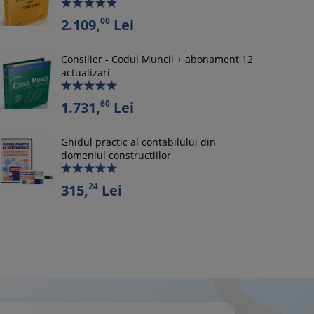
00
2.109,
Lei
Consilier - Codul Muncii + abonament 12
actualizari
60
1.731,
Lei
Ghidul practic al contabilului din
domeniul constructiilor
24
315,
Lei