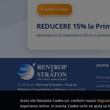
ACUM PE E-MAIL
REDUCERE 15% la Pr
Aboneaza-te la newsletterul RS.ro si prime
DESPRE
Cine su
De 30 de ani,
Rentrop & Straton - Grup de
Cum co
Editura si Consultanta in Afaceri
sustine mediul
de afaceri din Romania, fiind liderul pietei de
Cum pla
informatii specializate.
Acest site foloseste Cookie-uri, conform noului
Regulam
Cum ret
experienta online. In esenta, Cookie-urile ne ajuta sa i