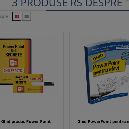
3 PRODUSE RS DESPRE 
isare:


Ghid practic Power Point
Ghid PowerPoint pentru e