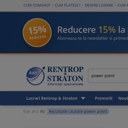
CUM COMAND?
CUM PLATESC?
DESPRE LIVRARE
CUM 
15%
15%
Reducere
la
REDUCERE
Aboneaza-te la newsletter si primest
Lucrari Rentrop & Straton
Promotii
Nout
Esti aici:
RS
Rezultate cautare power point