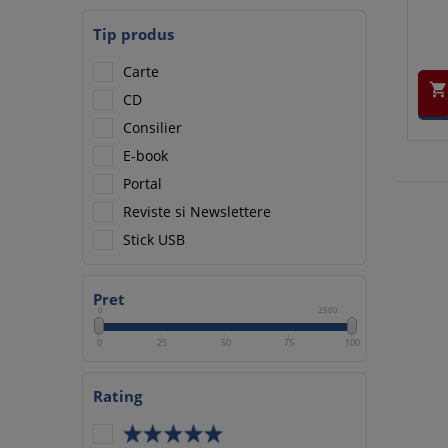
Tip produs
Carte

CD
Consilier
E-book
Portal
Reviste si Newslettere
Stick USB
Pret
0
2500
0
25
50
75
100
Rating