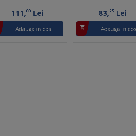
111,
00
Lei
83,
25
Lei

Adauga in cos
Adauga in co