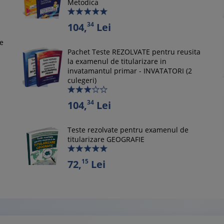
Metodica
34
104,
Lei
le
Pachet Teste REZOLVATE pentru reusita
la examenul de titularizare in
invatamantul primar - INVATATORI (2
culegeri)
34
104,
Lei
Teste rezolvate pentru examenul de
titularizare GEOGRAFIE
15
72,
Lei