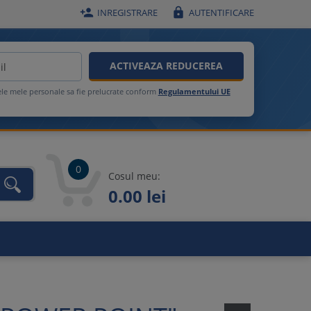


INREGISTRARE
AUTENTIFICARE
ACTIVEAZA REDUCEREA
ele mele personale sa fie prelucrate conform
Regulamentului UE
0
Cosul meu:
0.00 lei
unca