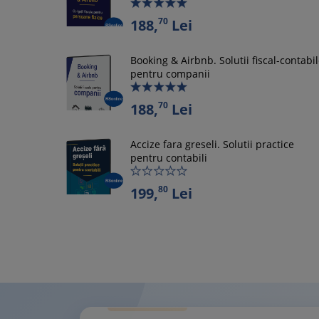
70
188,
Lei
Booking & Airbnb. Solutii fiscal-contabi
pentru companii
70
188,
Lei
Accize fara greseli. Solutii practice
pentru contabili
80
199,
Lei