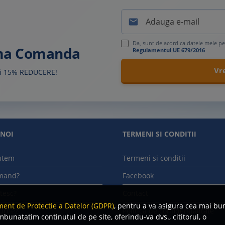

Da, sunt de acord ca datele mele pe
ima Comanda
Regulamentul UE 679/2016
sti 15% REDUCERE!
 NOI
TERMENI SI CONDITII
ntem
Termeni si conditii
mand?
Facebook
tesc?
Contact
ent de Protectie a Datelor (GDPR)
, pentru a va asigura cea mai bu
urnez
Politica de confidentialitate
mbunatatim continutul de pe site, oferindu-va dvs., cititorul, o