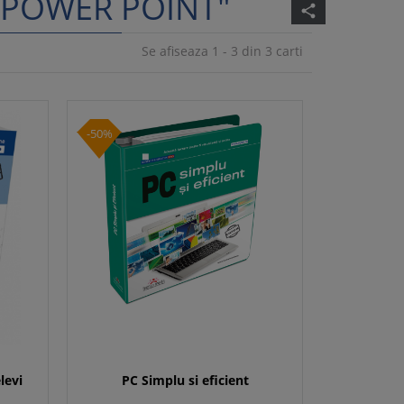
"POWER POINT"
share
Se afiseaza 1 - 3 din 3 carti
-50%
levi
PC Simplu si eficient