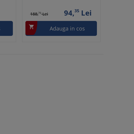
94,
35
Lei
188,
70
Lei

s
Adauga in cos