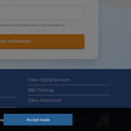
rsonale sa fie prelucrate in conformitate cu
Fokus Digital Services
R&S Training
Fokus Interactive
na
Accept toate