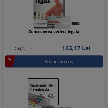
Concedierea perfect legala
163,
17
Lei
204,
24
Lei

Adauga in cos