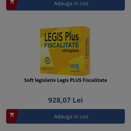

Adauga in cos
Soft legislativ Legis PLUS Fiscalitate
928,
07
Lei

Adauga in cos