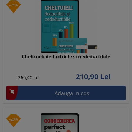
-21%
Cheltuieli deductibile si nedeductibile
210,
90
Lei
266,
40
Lei

Adauga in cos
-20%