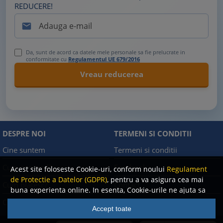
REDUCERE!

Da, sunt de acord ca datele mele personale sa fie prelucrate in
conformitate cu
Regulamentul UE 679/2016
DESPRE NOI
TERMENI SI CONDITII
Cine suntem
Termeni si conditii
Cum comand?
Facebook
Acest site foloseste Cookie-uri, conform noului
Regulament
de Protectie a Datelor (GDPR)
, pentru a va asigura cea mai
Cum platesc?
Contact
buna experienta online. In esenta, Cookie-urile ne ajuta sa
imbunatatim continutul de pe site, oferindu-va dvs.,
Cum returnez
Politica de confidentialitate
Accept toate
cititorul, o experienta online personalizata si mult mai
rapida. Ele sunt folosite doar de site-ul nostru si partenerii