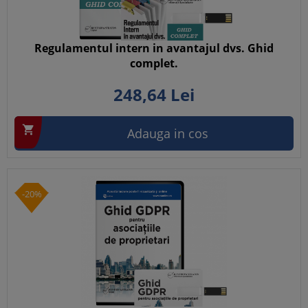
Regulamentul intern in avantajul dvs. Ghid
complet.
248,
64
Lei

Adauga in cos
-20%