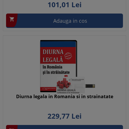
101,
01
Lei

Adauga in cos
Diurna legala in Romania si in strainatate
229,
77
Lei