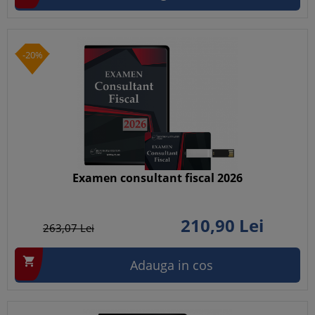
-20%
Examen consultant fiscal 2026
210,
90
Lei
263,
07
Lei

Adauga in cos