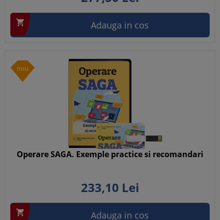

Adauga in cos
nou
Operare SAGA. Exemple practice si recomandari
233,
10
Lei

Adauga in cos