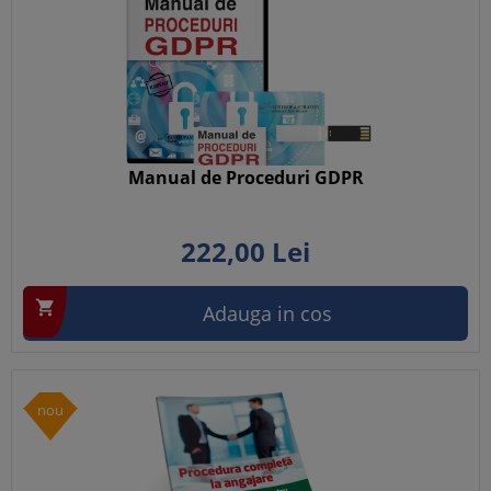
Manual de Proceduri GDPR
222,
00
Lei

Adauga in cos
nou