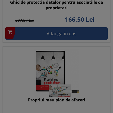
Ghid de protectia datelor pentru asociatiile de
proprietari
166,
50
Lei
207,
57
Lei

Adauga in cos
Propriul meu plan de afaceri