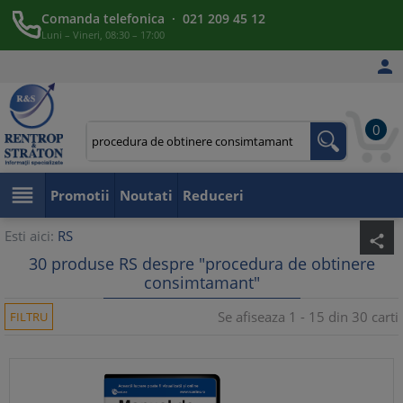
Comanda telefonica · 021 209 45 12
Luni – Vineri, 08:30 – 17:00

0

Promotii
Noutati
Reduceri
Esti aici:
RS
share
30 produse RS despre "procedura de obtinere
consimtamant"
Se afiseaza 1 - 15 din 30 carti
FILTRU