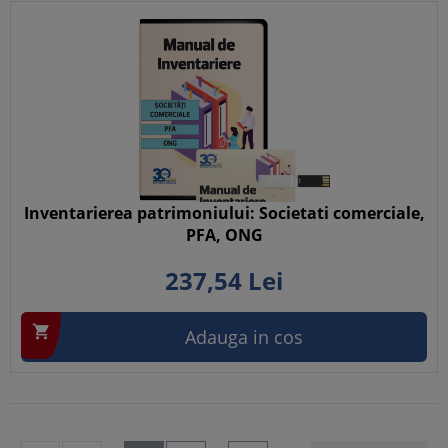
Inventarierea patrimoniului: Societati comerciale,
PFA, ONG
237,
54
Lei

Adauga in cos