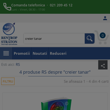
Comanda telefonica · 021 209 45 12
Luni – Vineri, 08:30 – 17:00

0

Promotii
Noutati
Reduceri
Esti aici:
RS
share
4 produse RS despre "creier tanar"
Se afiseaza 1 - 4 din 4 carti
FILTRU