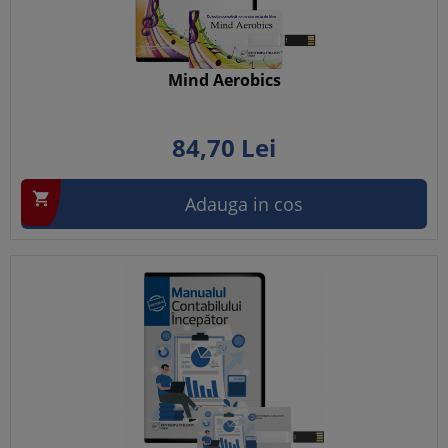
Mind Aerobics
84,
70
Lei

Adauga in cos