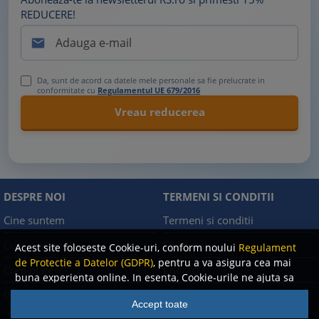
REDUCERE!

Da, sunt de acord ca datele mele personale sa fie prelucrate in
conformitate cu
Regulamentul UE 679/2016
DESPRE NOI
TERMENI SI CONDITII
Cine suntem
Termeni si conditii
Cum comand?
Facebook
Acest site foloseste Cookie-uri, conform noului
Regulament
de Protectie a Datelor (GDPR)
, pentru a va asigura cea mai
Cum platesc?
Contact
buna experienta online. In esenta, Cookie-urile ne ajuta sa
imbunatatim continutul de pe site, oferindu-va dvs.,
Cum returnez
Politica de confidentialitate
Accept toate
cititorul, o experienta online personalizata si mult mai