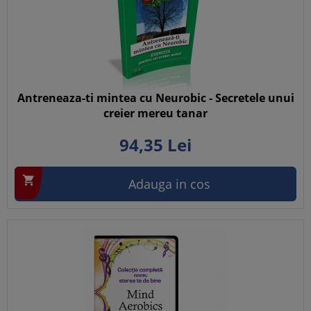
Antreneaza-ti mintea cu Neurobic - Secretele unui
creier mereu tanar
94,
35
Lei

Adauga in cos