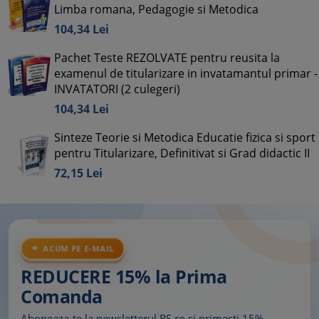
Limba romana, Pedagogie si Metodica
104,
34
Lei
Pachet Teste REZOLVATE pentru reusita la
examenul de titularizare in invatamantul primar -
INVATATORI (2 culegeri)
104,
34
Lei
Sinteze Teorie si Metodica Educatie fizica si sport
pentru Titularizare, Definitivat si Grad didactic II
72,
15
Lei
ACUM PE E-MAIL
REDUCERE 15% la Prima
Comanda
Aboneaza-te la newsletterul RS.ro si primesti 15%