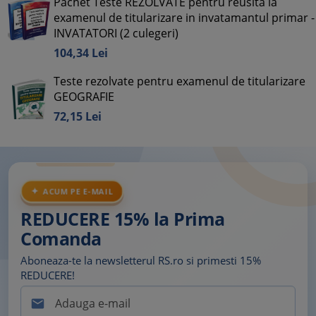
Pachet Teste REZOLVATE pentru reusita la
examenul de titularizare in invatamantul primar -
INVATATORI (2 culegeri)
104,
34
Lei
Teste rezolvate pentru examenul de titularizare
GEOGRAFIE
72,
15
Lei
ACUM PE E-MAIL
REDUCERE 15% la Prima
Comanda
Aboneaza-te la newsletterul RS.ro si primesti 15%
REDUCERE!
