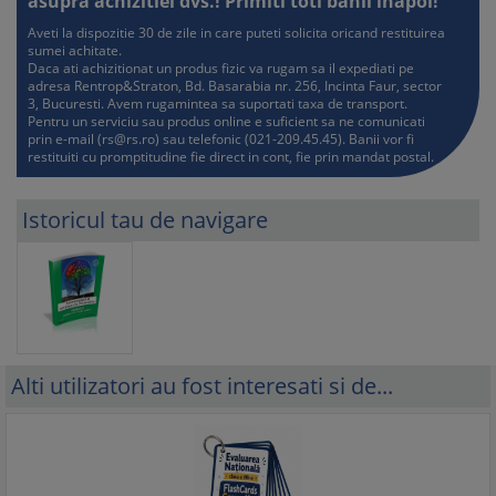
asupra achizitiei dvs.! Primiti toti banii inapoi!
Aveti la dispozitie 30 de zile in care puteti solicita oricand restituirea
sumei achitate.
Daca ati achizitionat un produs fizic va rugam sa il expediati pe
adresa Rentrop&Straton, Bd. Basarabia nr. 256, Incinta Faur, sector
3, Bucuresti. Avem rugamintea sa suportati taxa de transport.
Pentru un serviciu sau produs online e suficient sa ne comunicati
prin e-mail (
rs@rs.ro
) sau telefonic (021-209.45.45). Banii vor fi
restituiti cu promptitudine fie direct in cont, fie prin mandat postal.
Istoricul tau de navigare
Alti utilizatori au fost interesati si de...