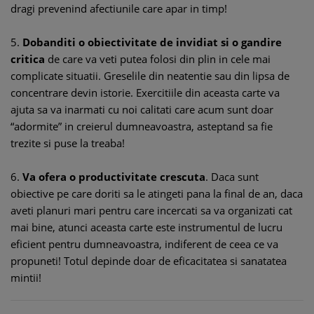
dragi prevenind afectiunile care apar in timp!
5.
Dobanditi o obiectivitate de invidiat si o gandire
critica
de care va veti putea folosi din plin in cele mai
complicate situatii. Greselile din neatentie sau din lipsa de
concentrare devin istorie. Exercitiile din aceasta carte va
ajuta sa va inarmati cu noi calitati care acum sunt doar
“adormite” in creierul dumneavoastra, asteptand sa fie
trezite si puse la treaba!
6.
Va ofera o productivitate crescuta
. Daca sunt
obiective pe care doriti sa le atingeti pana la final de an, daca
aveti planuri mari pentru care incercati sa va organizati cat
mai bine, atunci aceasta carte este instrumentul de lucru
eficient pentru dumneavoastra, indiferent de ceea ce va
propuneti! Totul depinde doar de eficacitatea si sanatatea
mintii!