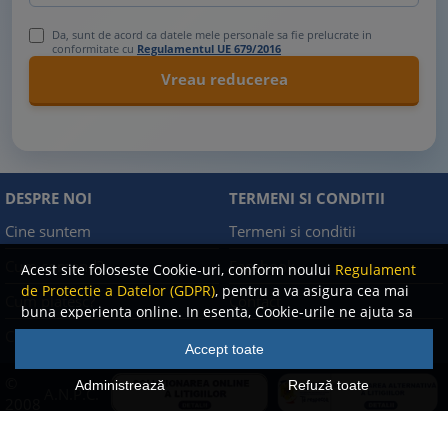
Da, sunt de acord ca datele mele personale sa fie prelucrate in
conformitate cu
Regulamentul UE 679/2016
DESPRE NOI
TERMENI SI CONDITII
Cine suntem
Termeni si conditii
Cum comand?
Facebook
Acest site foloseste Cookie-uri, conform noului
Regulament
de Protectie a Datelor (GDPR)
, pentru a va asigura cea mai
Cum platesc?
Contact
buna experienta online. In esenta, Cookie-urile ne ajuta sa
imbunatatim continutul de pe site, oferindu-va dvs.,
Cum returnez
Politica de confidentialitate
Accept toate
cititorul, o experienta online personalizata si mult mai
rapida. Ele sunt folosite doar de site-ul nostru si partenerii
©
Administrează
Refuză toate
A.N.P.C.
nostri de incredere. Click
AICI
pentru detalii despre politica
2008
de Cookie-uri.
-
2026 Rentrop & Straton
Toate drepturile rezervate