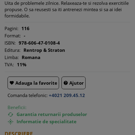
Uita de problemele zilnice. Relaxeaza-te si rezolva exercitiile
propuse. O sa reusesti sa iti antrenezi mintea si sa ai idei
formidabile.
Pagini:
116
Format:
-
ISBN:
978-606-47-0108-4
Editura:
Rentrop & Straton
Limba:
Romana
TVA:
11%
Adauga la favorite
Ajutor


Comanda telefonic:
+4021 209.45.12
Beneficii:
Garantia returnarii produselor

Informatie de specialitate

DESCRIERE