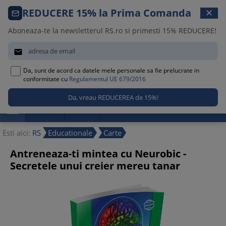
Comanda telefonica · 021 209 45 12
REDUCERE 15% la Prima Comanda
✕
Luni – Vineri, 08:30 – 17:00
Aboneaza-te la newsletterul RS.ro si primesti 15% REDUCERE!


Da, sunt de acord ca datele mele personale sa fie prelucrate in
0
conformitate cu
Regulamentul UE 679/2016

Promotii
Noutati
Reduceri
Esti aici:
RS
Educationale
Carte
Antreneaza-ti mintea cu Neurobic -
Secretele unui creier mereu tanar