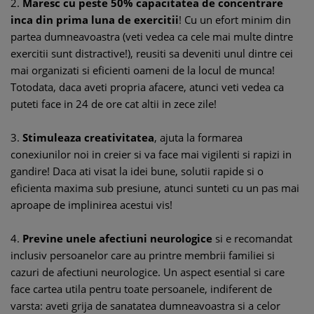
2.
Maresc cu peste 50% capacitatea de concentrare
inca din prima luna de exercitii
! Cu un efort minim din
partea dumneavoastra (veti vedea ca cele mai multe dintre
exercitii sunt distractive!), reusiti sa deveniti unul dintre cei
mai organizati si eficienti oameni de la locul de munca!
Totodata, daca aveti propria afacere, atunci veti vedea ca
puteti face in 24 de ore cat altii in zece zile!
3.
Stimuleaza creativitatea
, ajuta la formarea
conexiunilor noi in creier si va face mai vigilenti si rapizi in
gandire! Daca ati visat la idei bune, solutii rapide si o
eficienta maxima sub presiune, atunci sunteti cu un pas mai
aproape de implinirea acestui vis!
4.
Previne unele afectiuni neurologice
si e recomandat
inclusiv persoanelor care au printre membrii familiei si
cazuri de afectiuni neurologice. Un aspect esential si care
face cartea utila pentru toate persoanele, indiferent de
varsta: aveti grija de sanatatea dumneavoastra si a celor