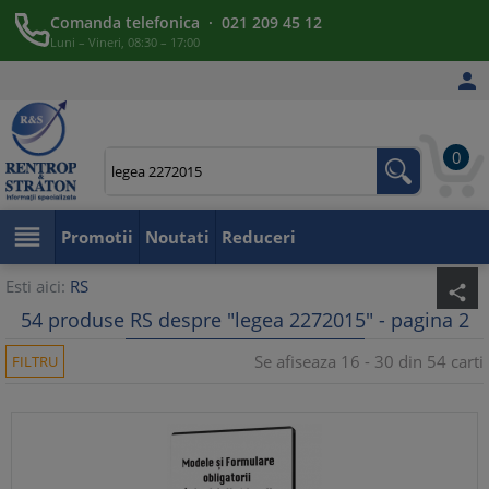
Comanda telefonica · 021 209 45 12
Luni – Vineri, 08:30 – 17:00

0

Promotii
Noutati
Reduceri
Esti aici:
RS
share
54 produse RS despre "legea 2272015" - pagina 2
Se afiseaza 16 - 30 din 54 carti
FILTRU