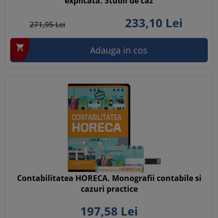
explicata. Studii de caz
233,
10
Lei
271,
95
Lei

Adauga in cos
Contabilitatea HORECA. Monografii contabile si
cazuri practice
197,
58
Lei