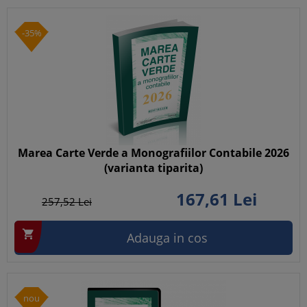
-35%
Marea Carte Verde a Monografiilor Contabile 2026
(varianta tiparita)
167,
61
Lei
257,
52
Lei

Adauga in cos
nou