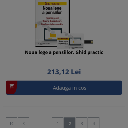
Noua lege a pensiilor. Ghid practic
213,
12
Lei

Adauga in cos


1
2
3
4