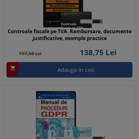
Controale fiscale pe TVA. Rambursare, documente
justificative, exemple practice
138,
75
Lei
197,
58
Lei

Adauga in cos