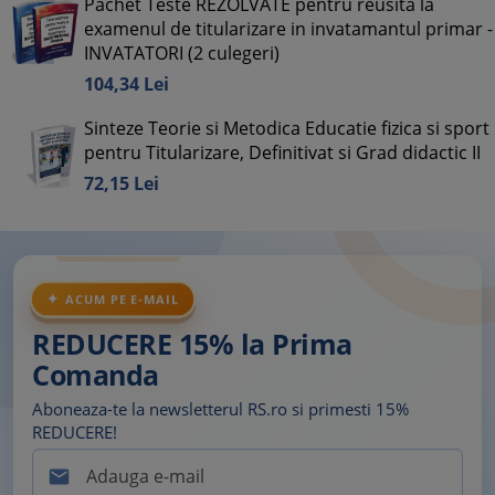
Pachet Teste REZOLVATE pentru reusita la
examenul de titularizare in invatamantul primar -
INVATATORI (2 culegeri)
104,
34
Lei
Sinteze Teorie si Metodica Educatie fizica si sport
pentru Titularizare, Definitivat si Grad didactic II
72,
15
Lei
ACUM PE E-MAIL
REDUCERE 15% la Prima
Comanda
Aboneaza-te la newsletterul RS.ro si primesti 15%
REDUCERE!
