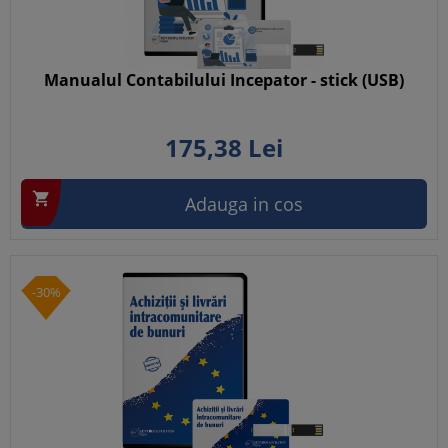
Manualul Contabilului Incepator - stick (USB)
175,
38
Lei

Adauga in cos
-30%