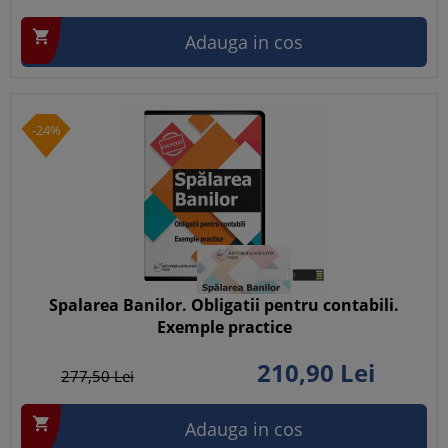

Adauga in cos
-24%
Spalarea Banilor. Obligatii pentru contabili.
Exemple practice
210,
90
Lei
277,
50
Lei

Adauga in cos