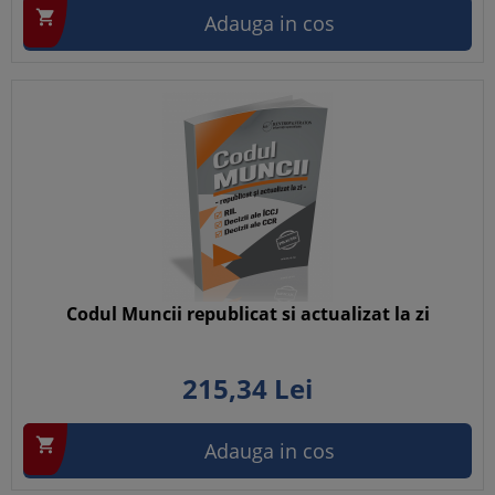

Adauga in cos
Codul Muncii republicat si actualizat la zi
215,
34
Lei

Adauga in cos