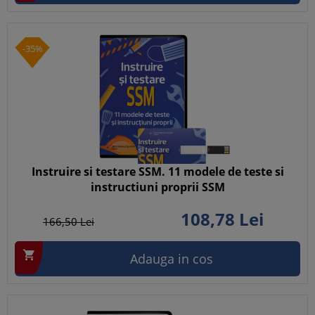
-35%
Instruire si testare SSM. 11 modele de teste si
instructiuni proprii SSM
108,
78
Lei
166,
50
Lei

Adauga in cos