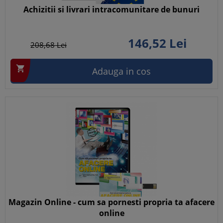
Achizitii si livrari intracomunitare de bunuri
146,
52
Lei
208,
68
Lei

Adauga in cos
Magazin Online - cum sa pornesti propria ta afacere
online