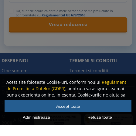
Da, sunt de acord ca datele mele personale sa fie prelucrate in
conformitate cu
Regulamentul UE 679/2016
DESPRE NOI
TERMENI SI CONDITII
Cine suntem
Termeni si conditii
Cum comand?
Facebook
Acest site foloseste Cookie-uri, conform noului
Regulament
de Protectie a Datelor (GDPR)
, pentru a va asigura cea mai
Cum platesc?
Contact
buna experienta online. In esenta, Cookie-urile ne ajuta sa
imbunatatim continutul de pe site, oferindu-va dvs.,
Cum returnez
Politica de confidentialitate
Accept toate
cititorul, o experienta online personalizata si mult mai
rapida. Ele sunt folosite doar de site-ul nostru si partenerii
©
Administrează
Refuză toate
A.N.P.C.
nostri de incredere. Click
AICI
pentru detalii despre politica
2008
de Cookie-uri.
-
2026 Rentrop & Straton
Toate drepturile rezervate