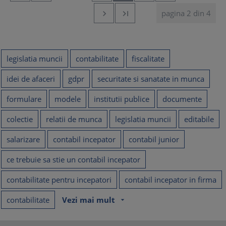
pagina 2 din 4


legislatia muncii
contabilitate
fiscalitate
idei de afaceri
gdpr
securitate si sanatate in munca
formulare
modele
institutii publice
documente
colectie
relatii de munca
legislatia muncii
editabile
salarizare
contabil incepator
contabil junior
ce trebuie sa stie un contabil incepator
contabilitate pentru incepatori
contabil incepator in firma
contabilitate
Vezi mai mult
arrow_drop_down