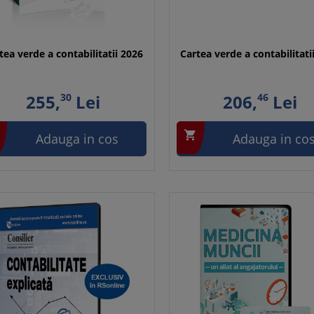
tea verde a contabilitatii 2026
Cartea verde a contabilitati
255,
30
Lei
206,
46
Lei

Adauga in cos
Adauga in co