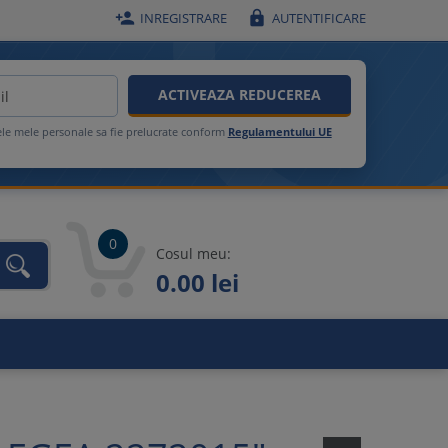


INREGISTRARE
AUTENTIFICARE
ACTIVEAZA REDUCEREA
ele mele personale sa fie prelucrate conform
Regulamentului UE
0
Cosul meu:
0.00 lei
unca