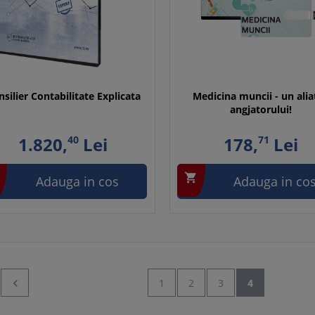
silier Contabilitate Explicata
Medicina muncii - un alia
angjatorului!
1.820,
40
Lei
178,
71
Lei

Adauga in cos
Adauga in co

1
2
3
4