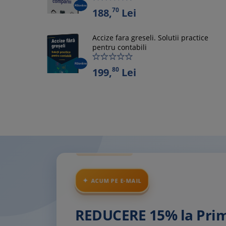
70
188,
Lei
Accize fara greseli. Solutii practice
pentru contabili
80
199,
Lei
ACUM PE E-MAIL
REDUCERE 15% la Pr