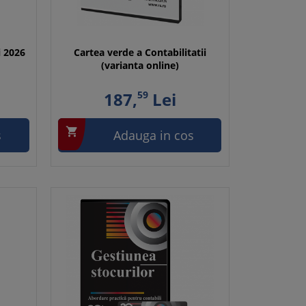
i 2026
Cartea verde a Contabilitatii
(varianta online)
187,
59
Lei

s
Adauga in cos