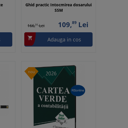
ce
Ghid practic Intocmirea dosarului
SSM
109,
89
Lei
166,
50
Lei

s
Adauga in cos
nou