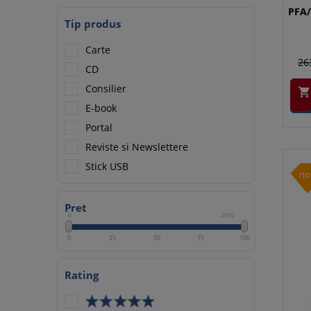
PFA/
Tip produs
Carte
26
CD
Consilier

E-book
Portal
Reviste si Newslettere
Stick USB
no
Pret
0
2500
0
25
50
75
100
Rating