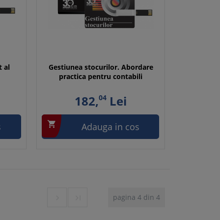
t al
Gestiunea stocurilor. Abordare
practica pentru contabili
182,
04
Lei

s
Adauga in cos
pagina 4 din 4

