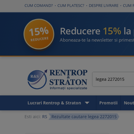
CUM COMAND?
CUM PLATESC?
DESPRE LIVRARE
CUM 
15%
15%
Reducere
la
REDUCERE
Aboneaza-te la newsletter si primest
Lucrari Rentrop & Straton
Promotii
Nout
Esti aici:
RS
Rezultate cautare legea 2272015