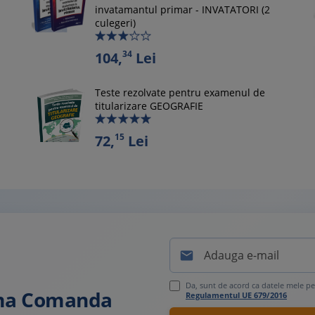
invatamantul primar - INVATATORI (2
culegeri)
34
104,
Lei
Teste rezolvate pentru examenul de
titularizare GEOGRAFIE
15
72,
Lei

Da, sunt de acord ca datele mele pe
ima Comanda
Regulamentul UE 679/2016