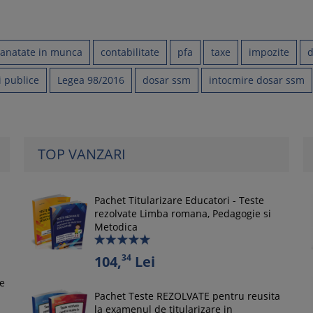
 sanatate in munca
contabilitate
pfa
taxe
impozite
d
i publice
Legea 98/2016
dosar ssm
intocmire dosar ssm
TOP VANZARI
Pachet Titularizare Educatori - Teste
rezolvate Limba romana, Pedagogie si
Metodica
34
104,
Lei
le
Pachet Teste REZOLVATE pentru reusita
la examenul de titularizare in