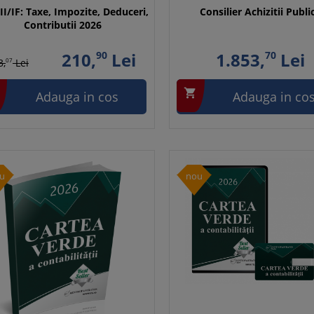
II/IF: Taxe, Impozite, Deduceri,
Consilier Achizitii Publi
Contributii 2026
210,
90
Lei
1.853,
70
Lei
3,
07
Lei

Adauga in cos
Adauga in co
u
nou