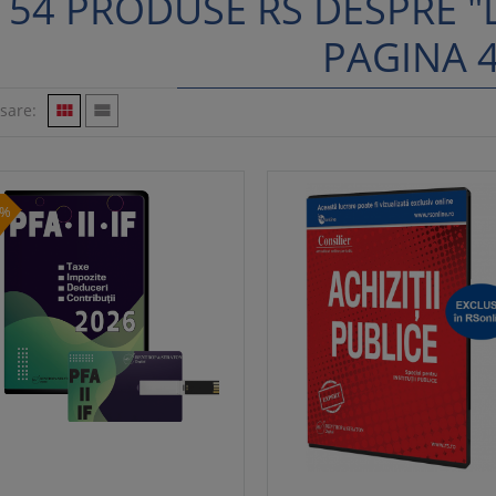
54 PRODUSE RS DESPRE "
PAGINA 
isare:


0%