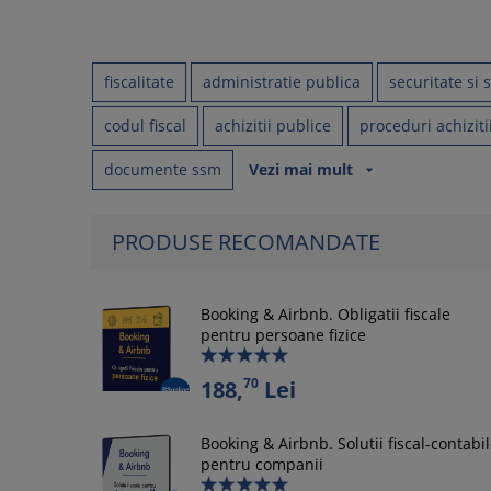
fiscalitate
administratie publica
securitate si
codul fiscal
achizitii publice
proceduri achiziti
documente ssm
Vezi mai mult
arrow_drop_down
PRODUSE RECOMANDATE
Booking & Airbnb. Obligatii fiscale
pentru persoane fizice
70
188,
Lei
Booking & Airbnb. Solutii fiscal-contabi
pentru companii