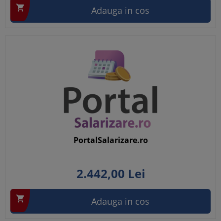

Adauga in cos
PortalSalarizare.ro
2.442,
00
Lei

Adauga in cos