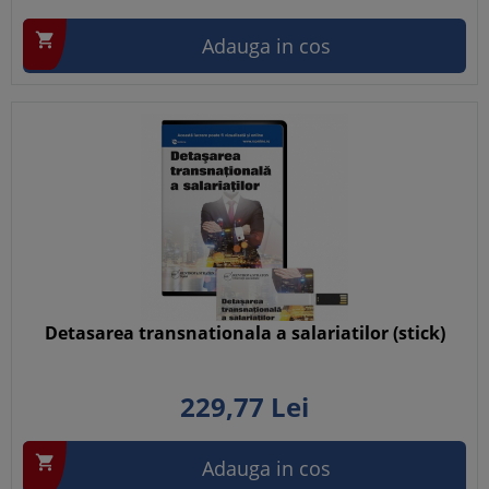

Adauga in cos
Detasarea transnationala a salariatilor (stick)
229,
77
Lei

Adauga in cos