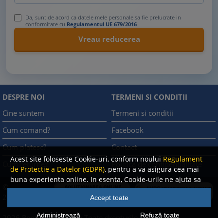
Da, sunt de acord ca datele mele personale sa fie prelucrate in
conformitate cu
Regulamentul UE 679/2016
DESPRE NOI
TERMENI SI CONDITII
Cine suntem
Termeni si conditii
Cum comand?
Facebook
Cum platesc?
Contact
Acest site foloseste Cookie-uri, conform noului
Regulament
Cum returnez
Politica de confidentialitate
de Protectie a Datelor (GDPR)
, pentru a va asigura cea mai
buna experienta online. In esenta, Cookie-urile ne ajuta sa
©
imbunatatim continutul de pe site, oferindu-va dvs.,
A.N.P.C.
2008
Accept toate
cititorul, o experienta online personalizata si mult mai
-
rapida. Ele sunt folosite doar de site-ul nostru si partenerii
Administrează
Refuză toate
2026 Rentrop & Straton
Toate drepturile rezervate