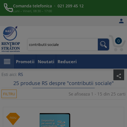
Comanda telefonica · 021 209 45 12
Luni – Vineri, 08:30 – 17:00

0

Promotii
Noutati
Reduceri
Esti aici:
RS
share
25 produse RS despre "contributii sociale"
Se afiseaza 1 - 15 din 25 carti
FILTRU
nou