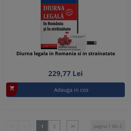
Diurna legala in Romania si in strainatate
229,
77
Lei

Adauga in cos
pagina 1 din 2


1
2
