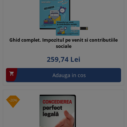
Ghid complet. Impozitul pe venit si contributiile
sociale
259,
74
Lei

Adauga in cos
-20%