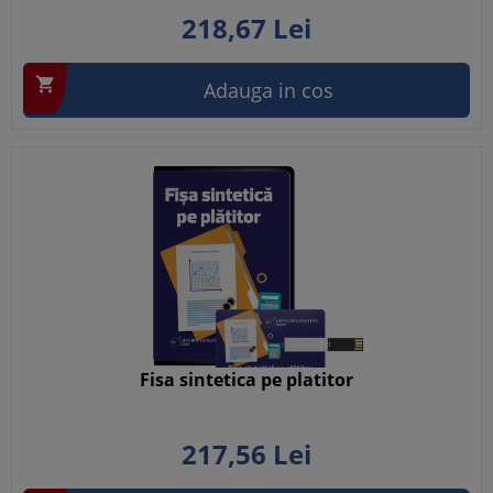
218,
67
Lei

Adauga in cos
Fisa sintetica pe platitor
217,
56
Lei