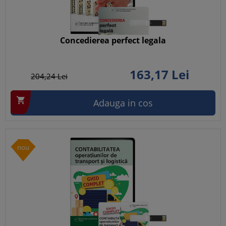
Concedierea perfect legala
163,
17
Lei
204,
24
Lei

Adauga in cos
nou