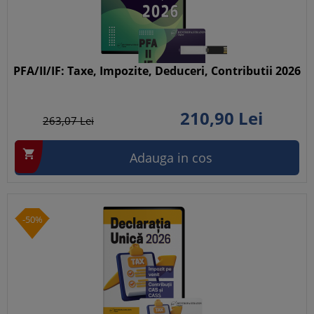
PFA/II/IF: Taxe, Impozite, Deduceri, Contributii 2026
210,
90
Lei
263,
07
Lei

Adauga in cos
-50%