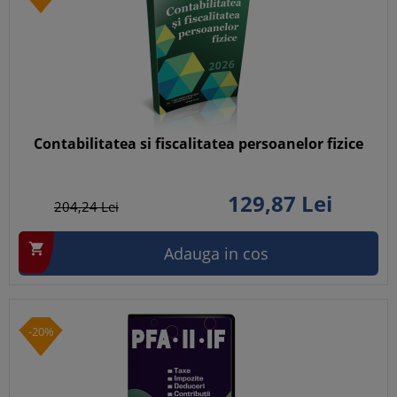
Contabilitatea si fiscalitatea persoanelor fizice
129,
87
Lei
204,
24
Lei

Adauga in cos
-20%