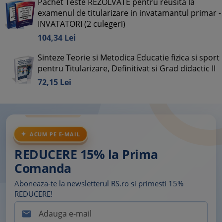
Pachet Teste REZOLVATE pentru reusita la
examenul de titularizare in invatamantul primar -
INVATATORI (2 culegeri)
104,
34
Lei
Sinteze Teorie si Metodica Educatie fizica si sport
pentru Titularizare, Definitivat si Grad didactic II
72,
15
Lei
ACUM PE E-MAIL
REDUCERE 15% la Prima
Comanda
Aboneaza-te la newsletterul RS.ro si primesti 15%
REDUCERE!
