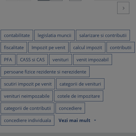

contabilitate
legislatia muncii
salarizare si contributii
fiscalitate
Impozit pe venit
calcul impozit
contributii
PFA
CASS si CAS
venituri
venit impozabil
persoane fizice rezidente si nerezidente
scutiri impozit pe venit
categorii de venituri
venituri neimpozabile
cotele de impozitare
categorii de contributii
concediere
concediere individuala
Vezi mai mult
arrow_drop_down