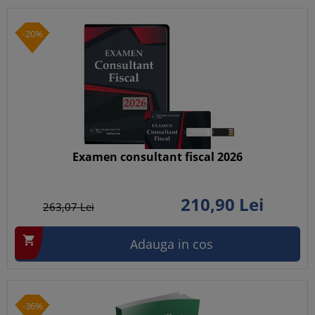
-20%
Examen consultant fiscal 2026
210,
90
Lei
263,
07
Lei

Adauga in cos
-36%