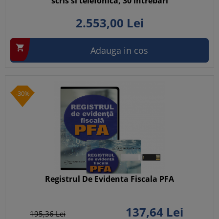
scris si telefonica, 30 intrebari
2.553,
00
Lei

Adauga in cos
-30%
Registrul De Evidenta Fiscala PFA
137,
64
Lei
195,
36
Lei