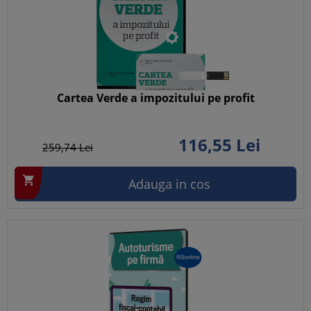
Cartea Verde a impozitului pe profit
116,
55
Lei
259,
74
Lei

Adauga in cos