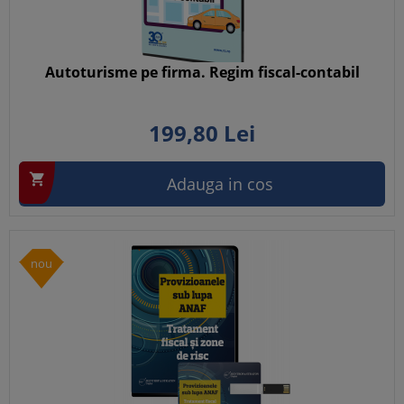
Autoturisme pe firma. Regim fiscal-contabil
199,
80
Lei

Adauga in cos
nou