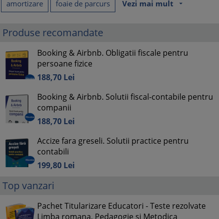
amortizare
foaie de parcurs
Vezi mai mult
arrow_drop_down
Produse recomandate
Booking & Airbnb. Obligatii fiscale pentru
persoane fizice
188,
70
Lei
Booking & Airbnb. Solutii fiscal-contabile pentru
companii
188,
70
Lei
Accize fara greseli. Solutii practice pentru
contabili
199,
80
Lei
Top vanzari
Pachet Titularizare Educatori - Teste rezolvate
Limba romana, Pedagogie si Metodica