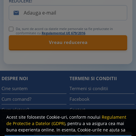
REDUCERE!

Da, sunt de acord ca datele mele personale sa fie prelucrate in
conformitate cu
Regulamentul UE 679/2016
DESPRE NOI
TERMENI SI CONDITII
Cine suntem
Termeni si conditii
Cum comand?
Facebook
Cum platesc?
Contact
Acest site foloseste Cookie-uri, conform noului
Regulament
Cum returnez
Politica de confidentialitate
de Protectie a Datelor (GDPR)
, pentru a va asigura cea mai
buna experienta online. In esenta, Cookie-urile ne ajuta sa
©