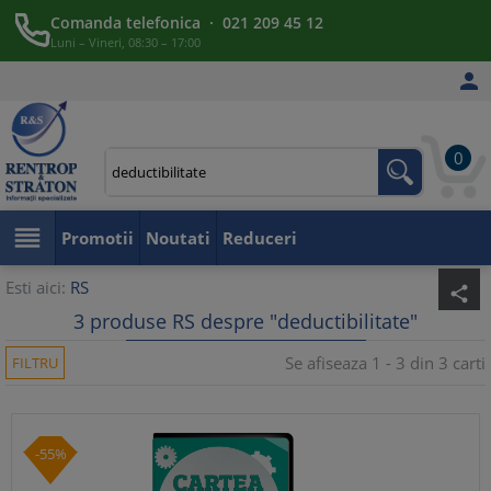
Comanda telefonica · 021 209 45 12
Luni – Vineri, 08:30 – 17:00

0

Promotii
Noutati
Reduceri
Esti aici:
RS
share
3 produse RS despre "deductibilitate"
Se afiseaza 1 - 3 din 3 carti
FILTRU
-55%