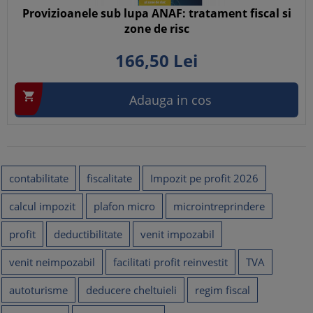
Provizioanele sub lupa ANAF: tratament fiscal si
zone de risc
166,
50
Lei

Adauga in cos
contabilitate
fiscalitate
Impozit pe profit 2026
calcul impozit
plafon micro
microintreprindere
profit
deductibilitate
venit impozabil
venit neimpozabil
facilitati profit reinvestit
TVA
autoturisme
deducere cheltuieli
regim fiscal