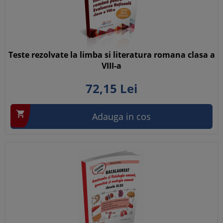
Teste rezolvate la limba si literatura romana clasa a
VIII-a
72,
15
Lei

Adauga in cos