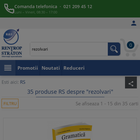
Comanda telefonica · 021 209 45 12
Luni – Vineri, 08:30 – 17:00

0

Promotii
Noutati
Reduceri
Esti aici:
RS
share
35 produse RS despre "rezolvari"
Se afiseaza 1 - 15 din 35 carti
FILTRU