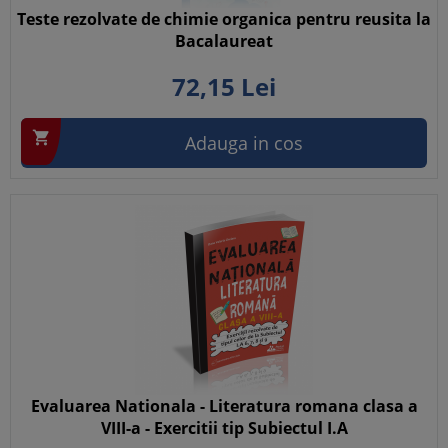
Teste rezolvate de chimie organica pentru reusita la
Bacalaureat
72,
15
Lei

Adauga in cos
Evaluarea Nationala - Literatura romana clasa a
VIII-a - Exercitii tip Subiectul I.A