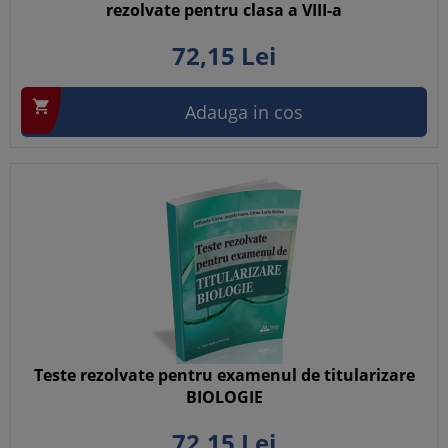
rezolvate pentru clasa a VIII-a
72,
15
Lei

Adauga in cos
Teste rezolvate pentru examenul de titularizare
BIOLOGIE
72,
15
Lei