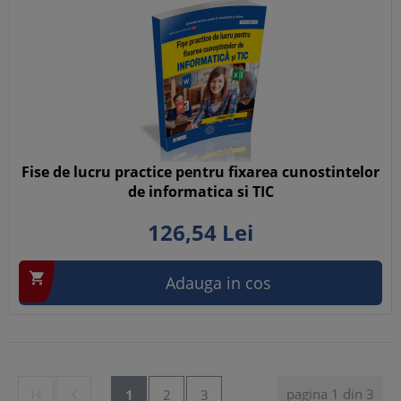
Fise de lucru practice pentru fixarea cunostintelor
de informatica si TIC
126,
54
Lei

Adauga in cos
pagina 1 din 3


1
2
3