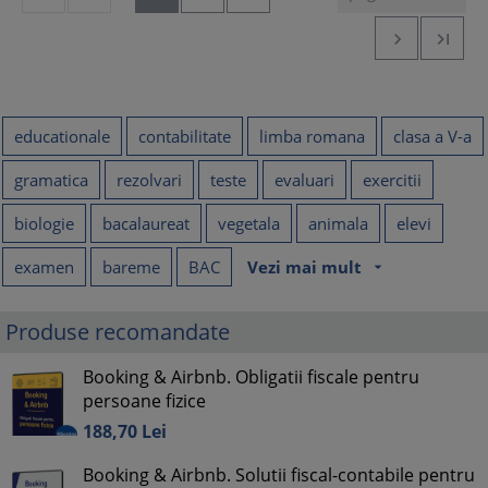


educationale
contabilitate
limba romana
clasa a V-a
gramatica
rezolvari
teste
evaluari
exercitii
biologie
bacalaureat
vegetala
animala
elevi
examen
bareme
BAC
Vezi mai mult
arrow_drop_down
Produse recomandate
Booking & Airbnb. Obligatii fiscale pentru
persoane fizice
188,
70
Lei
Booking & Airbnb. Solutii fiscal-contabile pentru