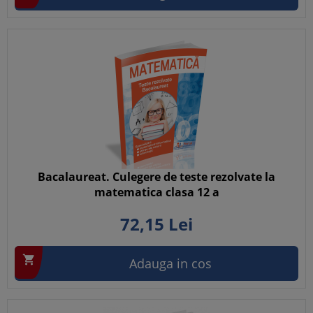
Bacalaureat. Culegere de teste rezolvate la
matematica clasa 12 a
72,
15
Lei

Adauga in cos