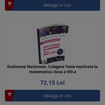

Adauga in cos
Evaluarea Nationala. Culegere Teste rezolvate la
matematica clasa a VIII-a
72,
15
Lei

Adauga in cos