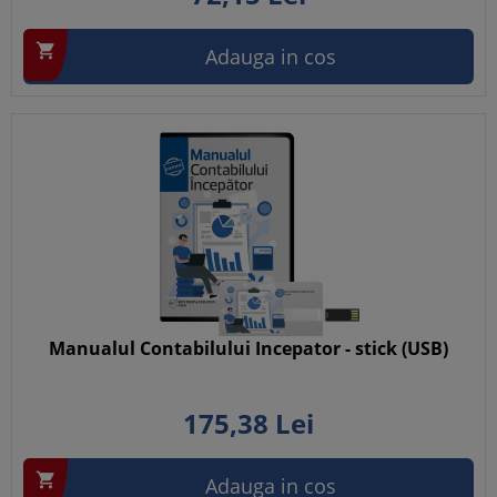

Adauga in cos
Manualul Contabilului Incepator - stick (USB)
175,
38
Lei

Adauga in cos