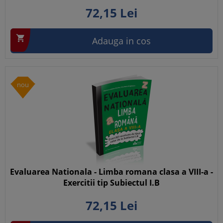
72,
15
Lei

Adauga in cos
nou
Evaluarea Nationala - Limba romana clasa a VIII-a -
Exercitii tip Subiectul I.B
72,
15
Lei