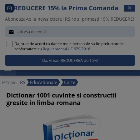
Comanda telefonica · 021 209 45 12
REDUCERE 15% la Prima Comanda
✕
Luni – Vineri, 08:30 – 17:00
Aboneaza-te la newsletterul RS.ro si primesti 15% REDUCERE!


Da, sunt de acord ca datele mele personale sa fie prelucrate in
0
conformitate cu
Regulamentul UE 679/2016

Promotii
Noutati
Reduceri
Esti aici:
RS
Educationale
Carte
Dictionar 1001 cuvinte si constructii
gresite in limba romana