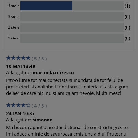
1
(1)
4 stele
0
(0)
3 stele
0
(0)
2 stele
0
(0)
1 stea
(
5
/
5
)
10
MAI
13:49
Adaugat de:
marinela.mirescu
Intr-o lume tot mai conectata si inundata de tot felul de
prescurtari si analfabeti functionali, materialul asta e gura
de aer de care nici nu stiam ca am nevoie. Multumesc!
(
4
/
5
)
24
IAN
10:37
Adaugat de:
simonac
Ma bucura aparitia acestui dictionar de constructii gresite!
Imi aduce aminte de savuroasa emisiune a dlui Pruteanu,