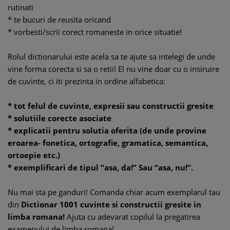
rutinati
* te bucuri de reusita oricand
* vorbesti/scrii corect romaneste in orice situatie!
Rolul dictionarului este acela sa te ajute sa intelegi de unde
vine forma corecta si sa o retii! El nu vine doar cu o insiruire
de cuvinte, ci iti prezinta in ordine alfabetica:
* tot felul de cuvinte, expresii sau constructii gresite
* solutiile corecte asociate
* explicatii pentru solutia oferita (de unde provine
eroarea- fonetica, ortografie, gramatica, semantica,
ortoepie etc.)
* exemplificari de tipul “asa, da!” Sau “asa, nu!”.
Nu mai sta pe ganduri! Comanda chiar acum exemplarul tau
din
Dictionar 1001 cuvinte si constructii gresite in
limba romana!
Ajuta cu adevarat copilul la pregatirea
examenului de limba romana!