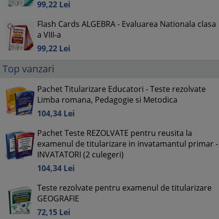
99,
22
Lei
Flash Cards ALGEBRA - Evaluarea Nationala clasa
a VIII-a
99,
22
Lei
Top vanzari
Pachet Titularizare Educatori - Teste rezolvate
Limba romana, Pedagogie si Metodica
104,
34
Lei
Pachet Teste REZOLVATE pentru reusita la
examenul de titularizare in invatamantul primar -
INVATATORI (2 culegeri)
104,
34
Lei
Teste rezolvate pentru examenul de titularizare
GEOGRAFIE
72,
15
Lei