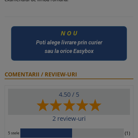
O
U
N
Poti alege livrare prin curier
sau la orice Easybox
COMENTARII / REVIEW-URI
4.50
/ 5
2
review-uri
1
(1)
5 stele