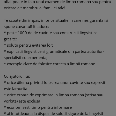
aflat poate in fata unui examen de limba romana sau pentru
oricare alt membru al familiei tale!
Te scoate din impas, in orice situatie in care nesiguranta isi
spune cuvantul! Iti aduce:
* peste 1000 de de cuvinte sau constructii lingvistice
gresite;
* solutii pentru evitarea lor;
* explicatii lingvistice si gramaticale din partea autorilor-
specialisti cu experienta;
* exemple clare de folosire corecta a limbii romane.
Cu ajutorul lui:
* orice dilema privind folosirea unor cuvinte sau expresii
este lamurita
* orice eroare de exprimare in limba romana (scrisa sau
vorbita) este exclusa
* economisesti timp pentru informare
* ai intotdeauna la dispozitie solutii sigure de la lingvisti