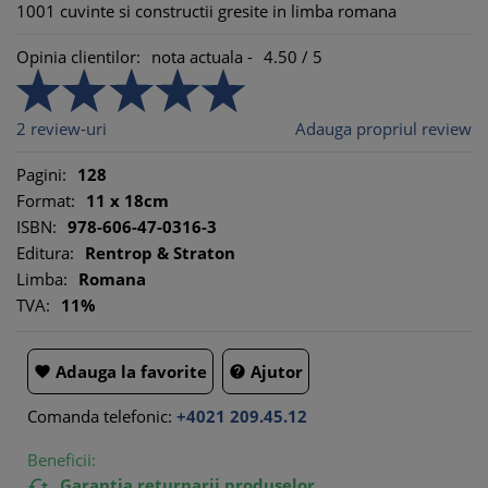
1001 cuvinte si constructii gresite in limba romana
Opinia clientilor:
nota actuala -
4.50
/
5
2
review-uri
Adauga propriul review
Pagini:
128
Format:
11 x 18cm
ISBN:
978-606-47-0316-3
Editura:
Rentrop & Straton
Limba:
Romana
TVA:
11%
Adauga la favorite
Ajutor


Comanda telefonic:
+4021 209.45.12
Beneficii:
Garantia returnarii produselor
