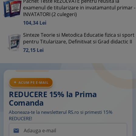
Pachet Teste REZOLVATE pentru reusita la
examenul de titularizare in invatamantul primar -
INVATATORI (2 culegeri)
104,
34
Lei
Sinteze Teorie si Metodica Educatie fizica si sport
pentru Titularizare, Definitivat si Grad didactic II
72,
15
Lei
ACUM PE E-MAIL
REDUCERE 15% la Prima
Comanda
Aboneaza-te la newsletterul RS.ro si primesti 15%
REDUCERE!
