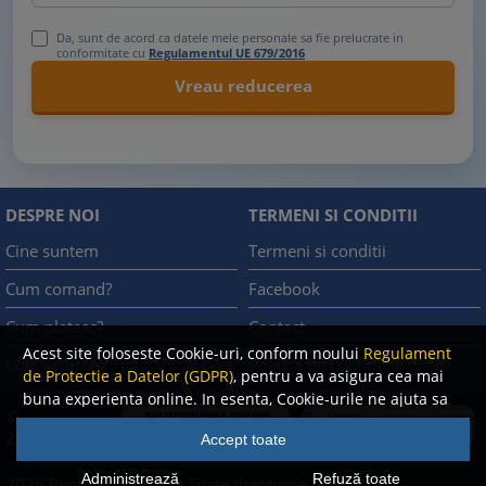
Da, sunt de acord ca datele mele personale sa fie prelucrate in
conformitate cu
Regulamentul UE 679/2016
DESPRE NOI
TERMENI SI CONDITII
Cine suntem
Termeni si conditii
Cum comand?
Facebook
Cum platesc?
Contact
Acest site foloseste Cookie-uri, conform noului
Regulament
Cum returnez
Politica de confidentialitate
de Protectie a Datelor (GDPR)
, pentru a va asigura cea mai
buna experienta online. In esenta, Cookie-urile ne ajuta sa
©
imbunatatim continutul de pe site, oferindu-va dvs.,
A.N.P.C.
2008
Accept toate
cititorul, o experienta online personalizata si mult mai
-
rapida. Ele sunt folosite doar de site-ul nostru si partenerii
Administrează
Refuză toate
2026 Rentrop & Straton
Toate drepturile rezervate