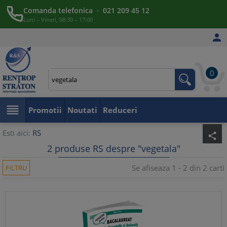
Comanda telefonica · 021 209 45 12
Luni – Vineri, 08:30 – 17:00

0

Promotii
Noutati
Reduceri
Esti aici:
RS
share
2 produse RS despre "vegetala"
Se afiseaza 1 - 2 din 2 carti
FILTRU