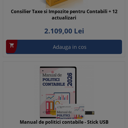
Consilier Taxe si Impozite pentru Contabili + 12
actualizari
2.109,
00
Lei

Adauga in cos
Manual de politici contabile - Stick USB