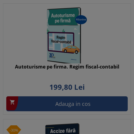
Autoturisme pe firma. Regim fiscal-contabil
199,
80
Lei

Adauga in cos
-30%