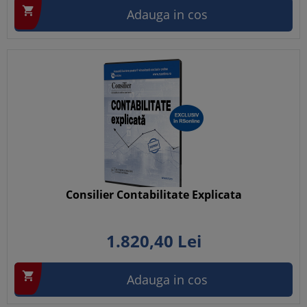

Adauga in cos
Consilier Contabilitate Explicata
1.820,
40
Lei

Adauga in cos