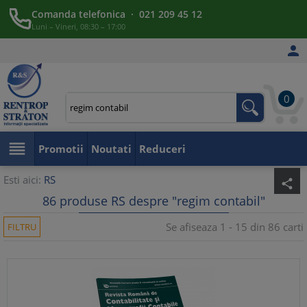
Comanda telefonica · 021 209 45 12
Luni – Vineri, 08:30 – 17:00

0

Promotii
Noutati
Reduceri
Esti aici:
RS
share
86 produse RS despre "regim contabil"
Se afiseaza 1 - 15 din 86 carti
FILTRU