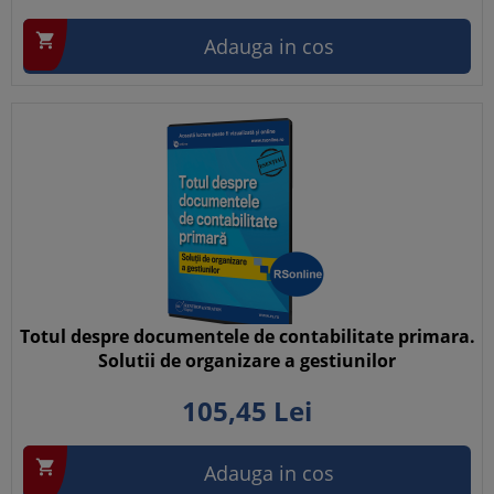

Adauga in cos
Totul despre documentele de contabilitate primara.
Solutii de organizare a gestiunilor
105,
45
Lei

Adauga in cos