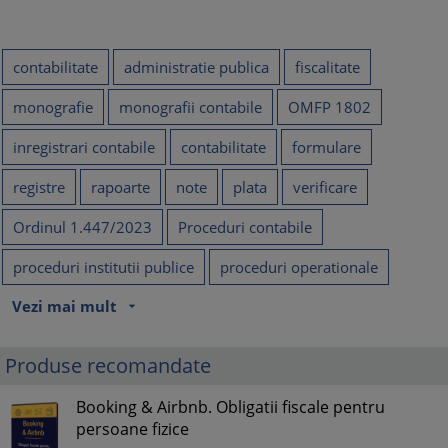
contabilitate
administratie publica
fiscalitate
monografie
monografii contabile
OMFP 1802
inregistrari contabile
contabilitate
formulare
registre
rapoarte
note
plata
verificare
Ordinul 1.447/2023
Proceduri contabile
proceduri institutii publice
proceduri operationale
Vezi mai mult
arrow_drop_down
Produse recomandate
Booking & Airbnb. Obligatii fiscale pentru
persoane fizice