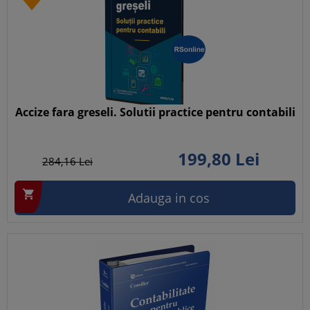
Accize fara greseli. Solutii practice pentru contabili
199,
80
Lei
284,
16
Lei

Adauga in cos