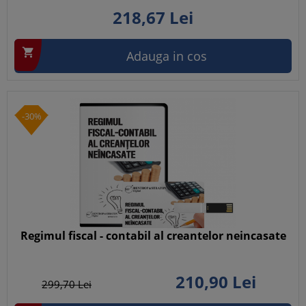
218,
67
Lei

Adauga in cos
-30%
Regimul fiscal - contabil al creantelor neincasate
210,
90
Lei
299,
70
Lei