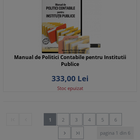
Manual de Politici Contabile pentru Institutii
Publice
333,
00
Lei
Stoc epuizat


1
2
3
4
5
6
pagina 1 din 6

