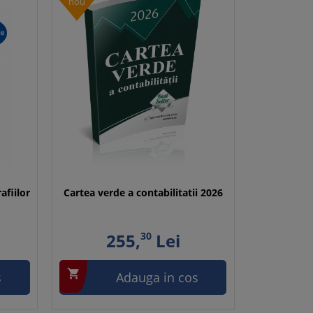
nou
fiilor
Cartea verde a contabilitatii 2026
255,
30
Lei

s
Adauga in cos