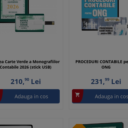
a Carte Verde a Monografiilor
PROCEDURI CONTABILE pe
Contabile 2026 (stick USB)
ONG
210,
90
Lei
231,
99
Lei

Adauga in cos
Adauga in co