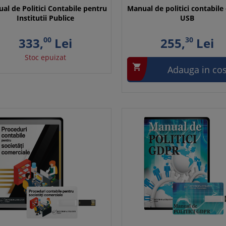
al de Politici Contabile pentru
Manual de politici contabile 
Institutii Publice
USB
333,
00
Lei
255,
30
Lei
Stoc epuizat

Adauga in co