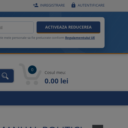


INREGISTRARE
AUTENTIFICARE
ACTIVEAZA REDUCEREA
ele mele personale sa fie prelucrate conform
Regulamentului UE
0
Cosul meu:
0.00 lei
unca