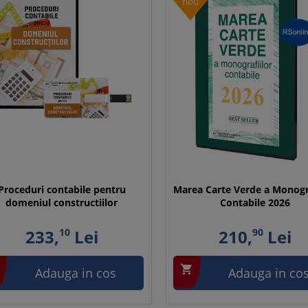
nou
Proceduri contabile pentru
Marea Carte Verde a Monogra
domeniul constructiilor
Contabile 2026
233,
10
Lei
210,
90
Lei

Adauga in cos
Adauga in co