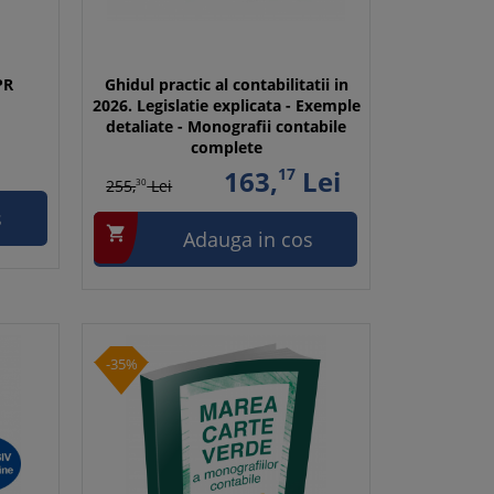
PR
Ghidul practic al contabilitatii in
2026. Legislatie explicata - Exemple
detaliate - Monografii contabile
complete
163,
17
Lei
255,
30
Lei
s

Adauga in cos
-35%