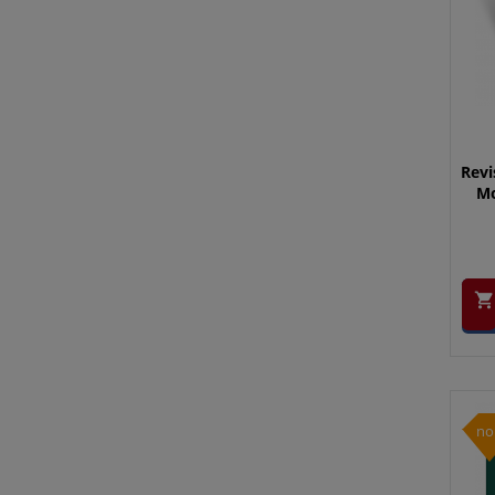
Revi
Mo

no