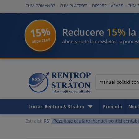
CUM COMAND?
CUM PLATESC?
DESPRE LIVRARE
CUM 
15%
15%
Reducere
la
REDUCERE
Aboneaza-te la newsletter si primest
Lucrari Rentrop & Straton
Promotii
Nout
Esti aici:
RS
Rezultate cautare manual politici contabi