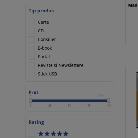
Manu
Tip produs
Carte
CD
Consilier
E-book
Portal
Reviste si Newslettere
Stick USB
Pret
0
2500
0
25
50
75
100
Rating