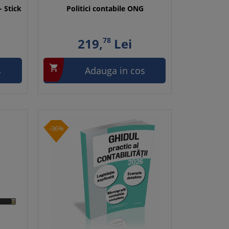
- Stick
Politici contabile ONG
219,
78
Lei

s
Adauga in cos
-36%