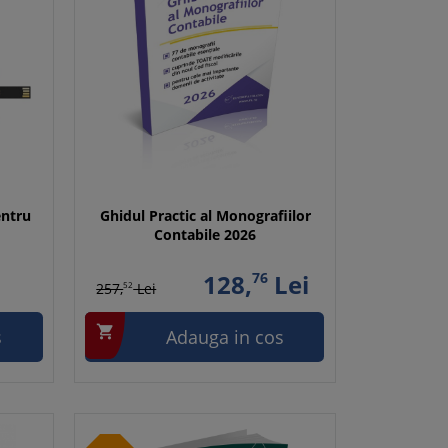
ntru
Ghidul Practic al Monografiilor
Contabile 2026
128,
76
Lei
257,
52
Lei

s
Adauga in cos