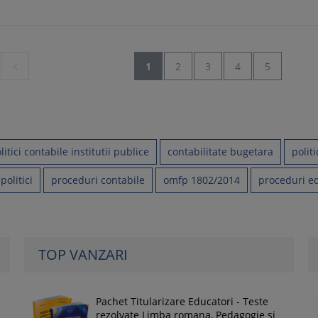

1
2
3
4
5
litici contabile institutii publice
contabilitate bugetara
politi
olitici
proceduri contabile
omfp 1802/2014
proceduri ed
TOP VANZARI
Pachet Titularizare Educatori - Teste
rezolvate Limba romana, Pedagogie si