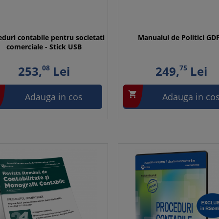
duri contabile pentru societati
Manualul de Politici GD
comerciale - Stick USB
253,
08
Lei
249,
75
Lei

Adauga in cos
Adauga in co