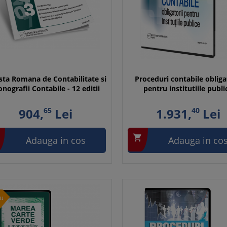
sta Romana de Contabilitate si
Proceduri contabile obliga
nografii Contabile - 12 editii
pentru institutiile publi
904,
65
Lei
1.931,
40
Lei

Adauga in cos
Adauga in co
u