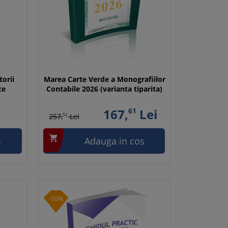
torii
Marea Carte Verde a Monografiilor
ce
Contabile 2026 (varianta tiparita)
167,
61
Lei
257,
52
Lei

s
Adauga in cos
-50%