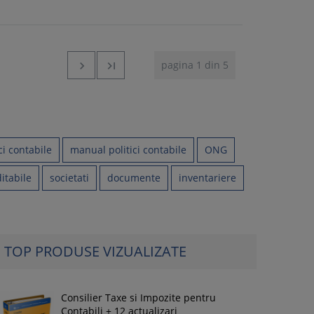
pagina 1 din 5


ci contabile
manual politici contabile
ONG
itabile
societati
documente
inventariere
TOP PRODUSE VIZUALIZATE
Consilier Taxe si Impozite pentru
Contabili + 12 actualizari