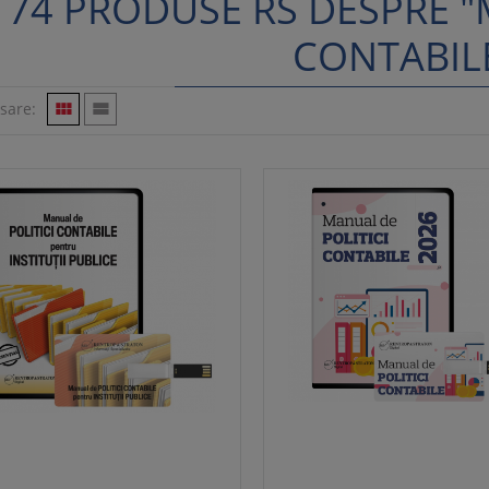
74 PRODUSE RS DESPRE "
CONTABIL
isare:

