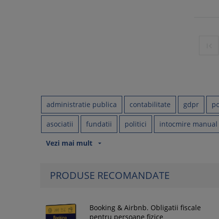

administratie publica
contabilitate
gdpr
po
asociatii
fundatii
politici
intocmire manual p
Vezi mai mult
arrow_drop_down
PRODUSE RECOMANDATE
Booking & Airbnb. Obligatii fiscale
pentru persoane fizice