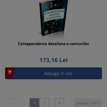
Corespondenta detaliata a conturilor
173,
16
Lei

Adauga in cos
pagina 1 din 2


1
2
