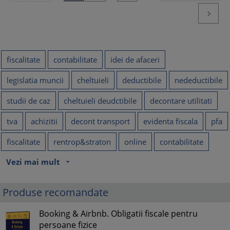

fiscalitate
contabilitate
idei de afaceri
legislatia muncii
cheltuieli
deductibile
nedeductibile
studii de caz
cheltuieli deudctibile
decontare utilitati
tva
achizitii
decont transport
evidenta fiscala
pfa
fiscalitate
rentrop&straton
online
contabilitate
Vezi mai mult
arrow_drop_down
Produse recomandate
Booking & Airbnb. Obligatii fiscale pentru
persoane fizice