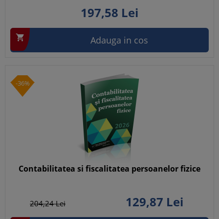
197,
58
Lei

Adauga in cos
-36%
Contabilitatea si fiscalitatea persoanelor fizice
129,
87
Lei
204,
24
Lei