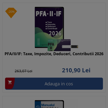
-20%
PFA/II/IF: Taxe, Impozite, Deduceri, Contributii 2026
210,
90
Lei
263,
07
Lei

Adauga in cos