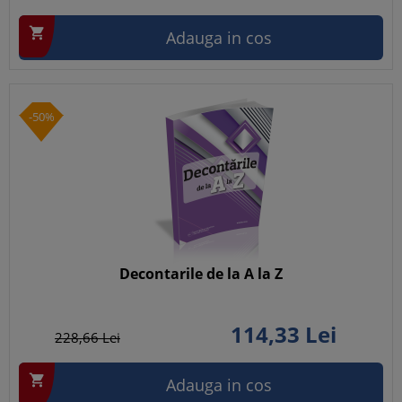

Adauga in cos
-50%
Decontarile de la A la Z
114,
33
Lei
228,
66
Lei

Adauga in cos