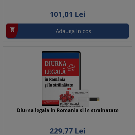
101,
01
Lei

Adauga in cos
Diurna legala in Romania si in strainatate
229,
77
Lei