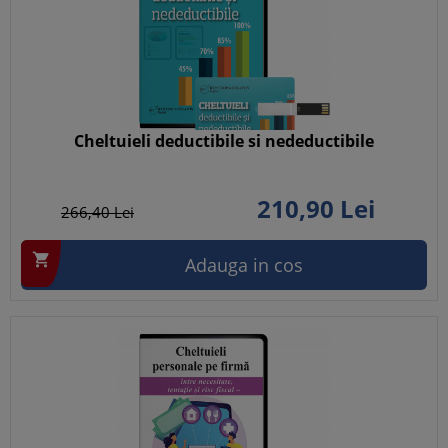
Cheltuieli deductibile si nedeductibile
210,
90
Lei
266,
40
Lei

Adauga in cos