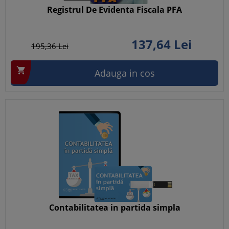
Registrul De Evidenta Fiscala PFA
137,
64
Lei
195,
36
Lei

Adauga in cos
Contabilitatea in partida simpla