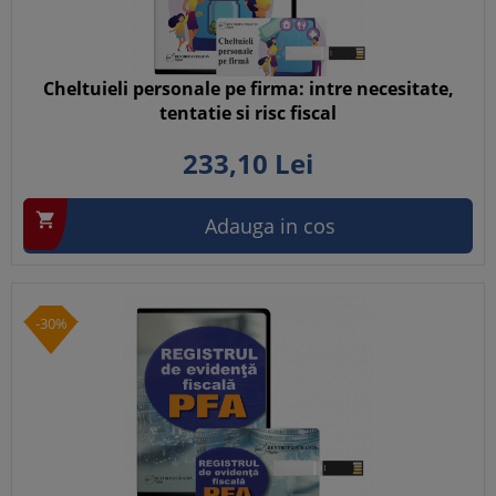
Cheltuieli personale pe firma: intre necesitate,
tentatie si risc fiscal
233,
10
Lei

Adauga in cos
-30%