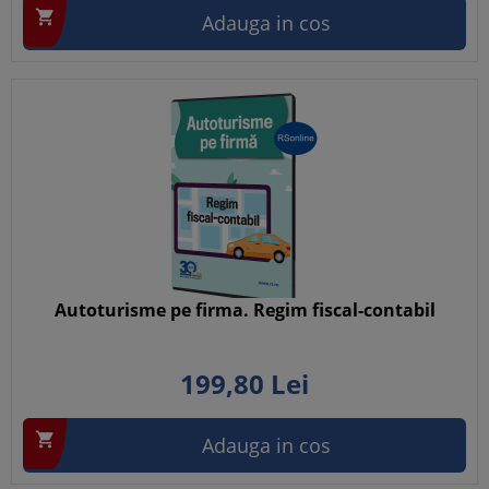

Adauga in cos
Autoturisme pe firma. Regim fiscal-contabil
199,
80
Lei

Adauga in cos