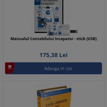
Manualul Contabilului Incepator - stick (USB)
175,
38
Lei

Adauga in cos