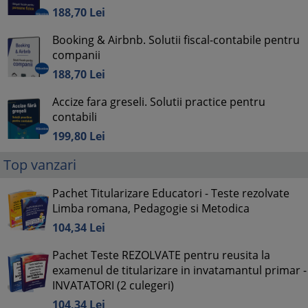
188,
70
Lei
Booking & Airbnb. Solutii fiscal-contabile pentru
companii
188,
70
Lei
Accize fara greseli. Solutii practice pentru
contabili
199,
80
Lei
Top vanzari
Pachet Titularizare Educatori - Teste rezolvate
Limba romana, Pedagogie si Metodica
104,
34
Lei
Pachet Teste REZOLVATE pentru reusita la
examenul de titularizare in invatamantul primar -
INVATATORI (2 culegeri)
104,
34
Lei