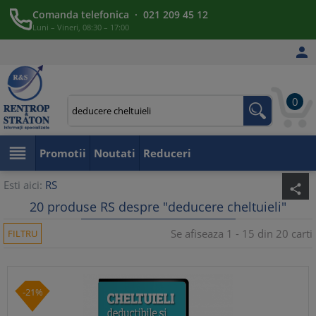
Comanda telefonica · 021 209 45 12
Luni – Vineri, 08:30 – 17:00

0

Promotii
Noutati
Reduceri
Esti aici:
RS
share
20 produse RS despre "deducere cheltuieli"
Se afiseaza 1 - 15 din 20 carti
FILTRU
-21%