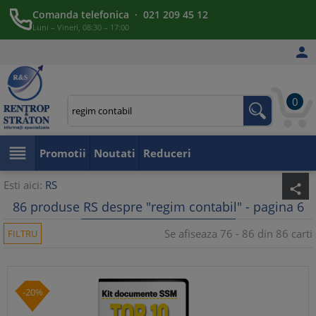
Comanda telefonica · 021 209 45 12
Luni – Vineri, 08:30 – 17:00

0

Promotii
Noutati
Reduceri
Esti aici:
RS
share
86 produse RS despre "regim contabil" - pagina 6
Se afiseaza 76 - 86 din 86 carti
FILTRU
-20%