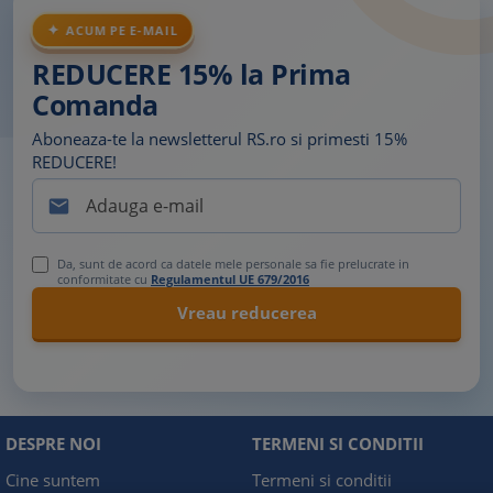
ACUM PE E-MAIL
REDUCERE 15% la Prima
Comanda
Aboneaza-te la newsletterul RS.ro si primesti 15%
REDUCERE!

Da, sunt de acord ca datele mele personale sa fie prelucrate in
conformitate cu
Regulamentul UE 679/2016
DESPRE NOI
TERMENI SI CONDITII
Cine suntem
Termeni si conditii