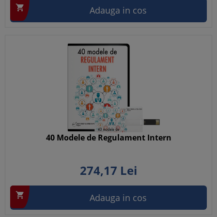

Adauga in cos
40 Modele de Regulament Intern
274,
17
Lei

Adauga in cos