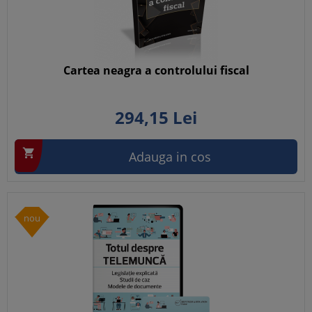
Cartea neagra a controlului fiscal
294,
15
Lei

Adauga in cos
nou