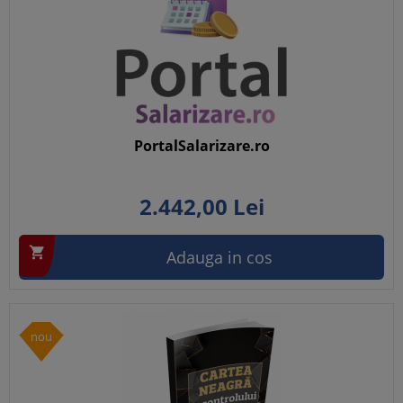
PortalSalarizare.ro
2.442,
00
Lei

Adauga in cos
nou