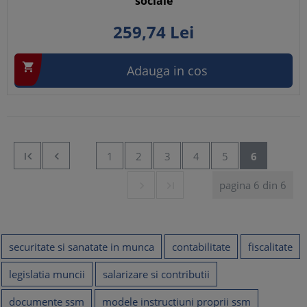
sociale
259,
74
Lei

Adauga in cos


1
2
3
4
5
6
pagina 6 din 6


securitate si sanatate in munca
contabilitate
fiscalitate
legislatia muncii
salarizare si contributii
documente ssm
modele instructiuni proprii ssm