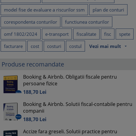
model fise de evaluare a riscurilor ssm
plan de conturi
corespondenta conturilor
functiunea conturilor
omf 1802/2024
e-transport
fiscalitate
fisc
spete
facturare
cost
costuri
costul
Vezi mai mult
arrow_drop_down
Produse recomandate
Booking & Airbnb. Obligatii fiscale pentru
persoane fizice
188,
70
Lei
Booking & Airbnb. Solutii fiscal-contabile pentru
companii
188,
70
Lei
Accize fara greseli. Solutii practice pentru