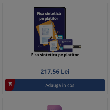
Fisa sintetica pe platitor
217,
56
Lei

Adauga in cos