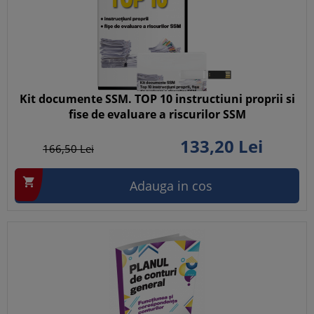
Kit documente SSM. TOP 10 instructiuni proprii si
fise de evaluare a riscurilor SSM
133,
20
Lei
166,
50
Lei

Adauga in cos