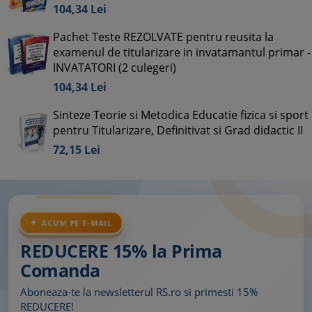
104,
34
Lei
Pachet Teste REZOLVATE pentru reusita la
examenul de titularizare in invatamantul primar -
INVATATORI (2 culegeri)
104,
34
Lei
Sinteze Teorie si Metodica Educatie fizica si sport
pentru Titularizare, Definitivat si Grad didactic II
72,
15
Lei
ACUM PE E-MAIL
REDUCERE 15% la Prima
Comanda
Aboneaza-te la newsletterul RS.ro si primesti 15%
REDUCERE!