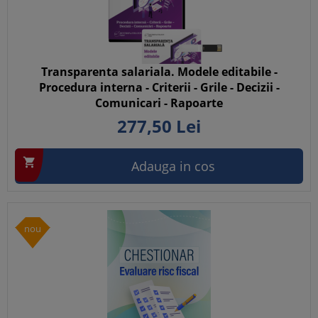
Transparenta salariala. Modele editabile -
Procedura interna - Criterii - Grile - Decizii -
Comunicari - Rapoarte
277,
50
Lei

Adauga in cos
nou