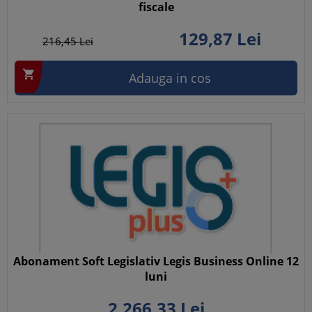
fiscale
129,
87
Lei
216,
45
Lei

Adauga in cos
Abonament Soft Legislativ Legis Business Online 12
luni
2.266,
33
Lei