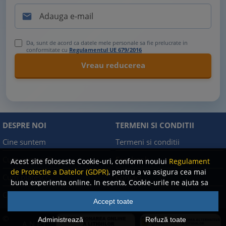

Da, sunt de acord ca datele mele personale sa fie prelucrate in
conformitate cu
Regulamentul UE 679/2016
DESPRE NOI
TERMENI SI CONDITII
Cine suntem
Termeni si conditii
Cum comand?
Facebook
Acest site foloseste Cookie-uri, conform noului
Regulament
de Protectie a Datelor (GDPR)
, pentru a va asigura cea mai
Cum platesc?
Contact
buna experienta online. In esenta, Cookie-urile ne ajuta sa
imbunatatim continutul de pe site, oferindu-va dvs.,
Cum returnez
Politica de confidentialitate
Accept toate
cititorul, o experienta online personalizata si mult mai
rapida. Ele sunt folosite doar de site-ul nostru si partenerii
©
Administrează
Refuză toate
A.N.P.C.
nostri de incredere. Click
AICI
pentru detalii despre politica