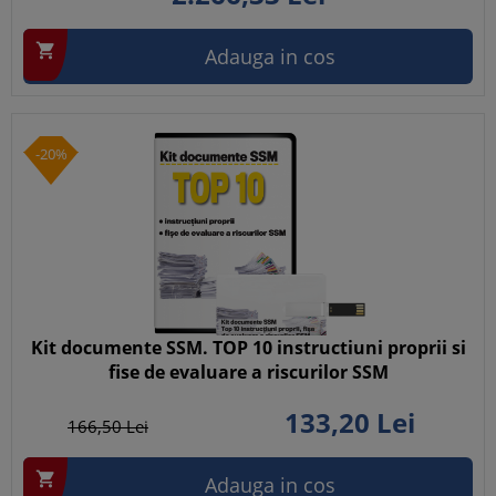

Adauga in cos
-20%
Kit documente SSM. TOP 10 instructiuni proprii si
fise de evaluare a riscurilor SSM
133,
20
Lei
166,
50
Lei

Adauga in cos