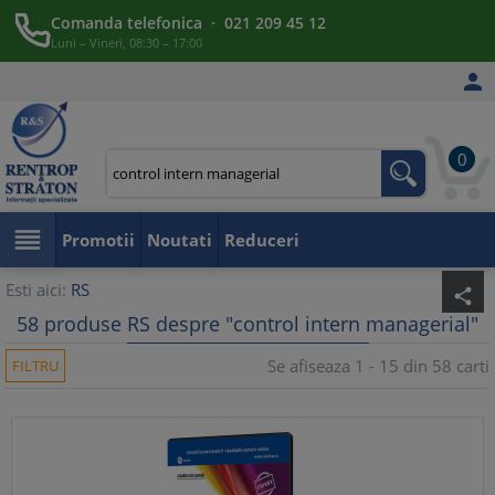
Comanda telefonica · 021 209 45 12
Luni – Vineri, 08:30 – 17:00

0

Promotii
Noutati
Reduceri
Esti aici:
RS
share
58 produse RS despre "control intern managerial"
Se afiseaza 1 - 15 din 58 carti
FILTRU