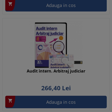

Adauga in cos
Audit intern. Arbitraj judiciar
266,
40
Lei

Adauga in cos