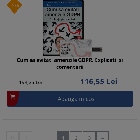
-40%
Cum sa evitati amenzile GDPR. Explicatii si
comentarii
116,
55
Lei
194,
25
Lei

Adauga in cos


1
2
3
4