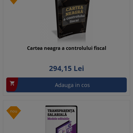
Cartea neagra a controlului fiscal
294,
15
Lei

Adauga in cos
nou