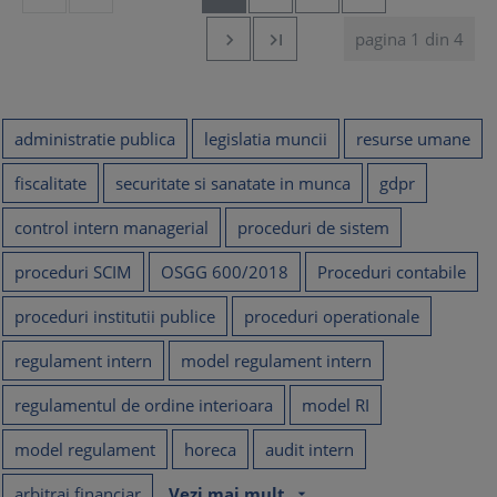
pagina 1 din 4


administratie publica
legislatia muncii
resurse umane
fiscalitate
securitate si sanatate in munca
gdpr
control intern managerial
proceduri de sistem
proceduri SCIM
OSGG 600/2018
Proceduri contabile
proceduri institutii publice
proceduri operationale
regulament intern
model regulament intern
regulamentul de ordine interioara
model RI
model regulament
horeca
audit intern
arbitraj financiar
Vezi mai mult
arrow_drop_down