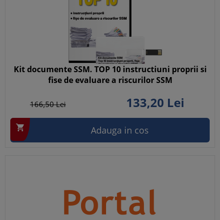
Kit documente SSM. TOP 10 instructiuni proprii si
fise de evaluare a riscurilor SSM
133,
20
Lei
166,
50
Lei

Adauga in cos