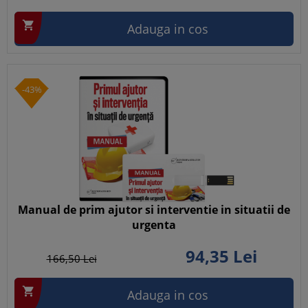

Adauga in cos
-43%
Manual de prim ajutor si interventie in situatii de
urgenta
94,
35
Lei
166,
50
Lei

Adauga in cos