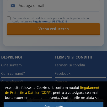

Da, sunt de acord ca datele mele personale sa fie prelucrate in
conformitate cu
Regulamentul UE 679/2016
DESPRE NOI
TERMENI SI CONDITII
Cine suntem
Termeni si conditii
Cum comand?
Facebook
Cum platesc?
Contact
Acest site foloseste Cookie-uri, conform noului
Regulament
Cum returnez
Politica de confidentialitate
de Protectie a Datelor (GDPR)
, pentru a va asigura cea mai
buna experienta online. In esenta, Cookie-urile ne ajuta sa
©
imbunatatim continutul de pe site, oferindu-va dvs.,
A.N.P.C.
2008
Accept toate