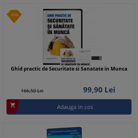
-40%
Ghid practic de Securitate si Sanatate in Munca
99,
90
Lei
166,
50
Lei

Adauga in cos