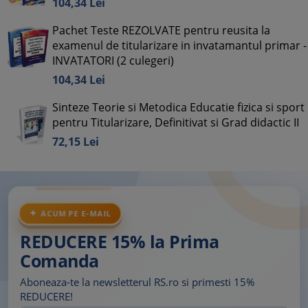
104,
34
Lei
Pachet Teste REZOLVATE pentru reusita la
examenul de titularizare in invatamantul primar -
INVATATORI (2 culegeri)
104,
34
Lei
Sinteze Teorie si Metodica Educatie fizica si sport
pentru Titularizare, Definitivat si Grad didactic II
72,
15
Lei
ACUM PE E-MAIL
REDUCERE 15% la Prima
Comanda
Aboneaza-te la newsletterul RS.ro si primesti 15%
REDUCERE!