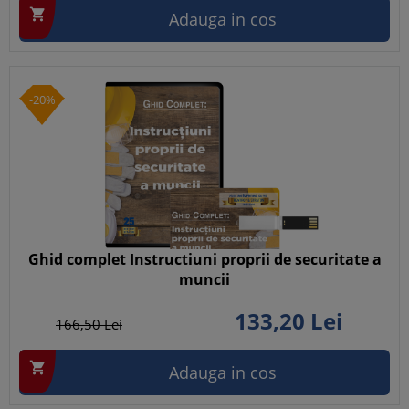

Adauga in cos
-20%
Ghid complet Instructiuni proprii de securitate a
muncii
133,
20
Lei
166,
50
Lei

Adauga in cos