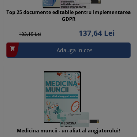
Top 25 documente editabile pentru implementarea
GDPR
137,
64
Lei
183,
15
Lei

Adauga in cos
Medicina muncii - un aliat al angjatorului!