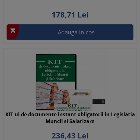
178,
71
Lei

Adauga in cos
KIT-ul de documente instant obligatorii in Legislatia
Muncii si Salarizare
236,
43
Lei