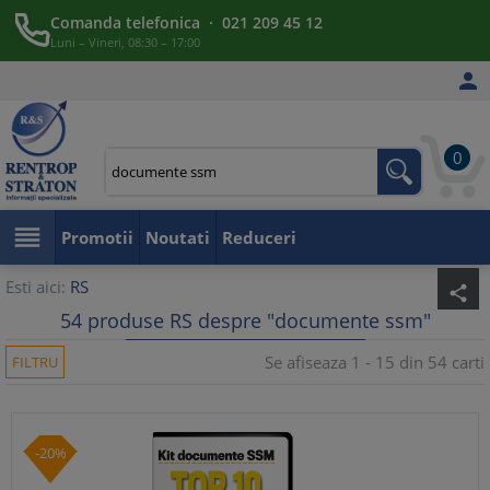
Comanda telefonica · 021 209 45 12
Luni – Vineri, 08:30 – 17:00

0

Promotii
Noutati
Reduceri
Esti aici:
RS
share
54 produse RS despre "documente ssm"
Se afiseaza 1 - 15 din 54 carti
FILTRU
-20%