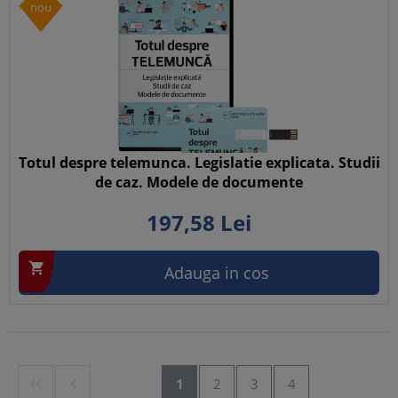
nou
Totul despre telemunca. Legislatie explicata. Studii
de caz. Modele de documente
197,
58
Lei

Adauga in cos


1
2
3
4