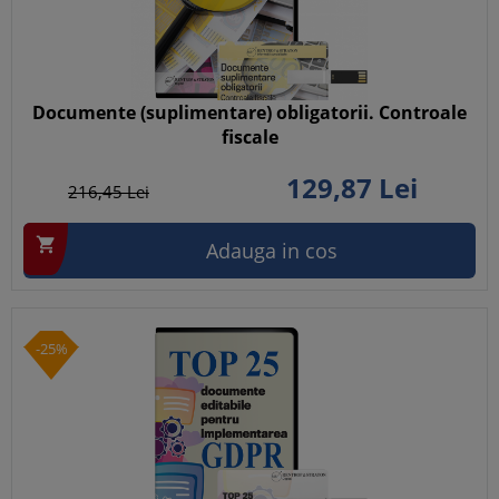
Documente (suplimentare) obligatorii. Controale
fiscale
129,
87
Lei
216,
45
Lei

Adauga in cos
-25%