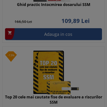
Ghid practic Intocmirea dosarului SSM
109,
89
Lei
166,
50
Lei

Adauga in cos
-13%
Top 20 cele mai cautate fise de evaluare a riscurilor
SSM