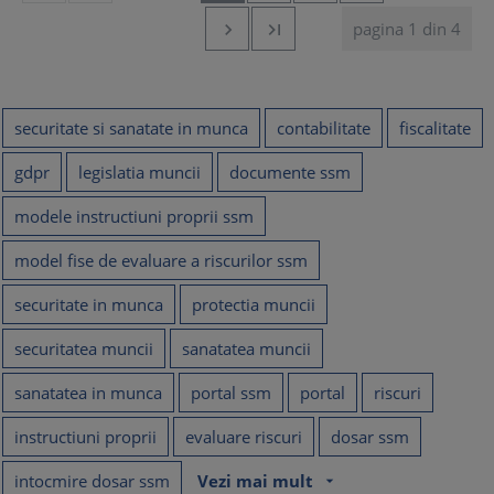
pagina 1 din 4


securitate si sanatate in munca
contabilitate
fiscalitate
gdpr
legislatia muncii
documente ssm
modele instructiuni proprii ssm
model fise de evaluare a riscurilor ssm
securitate in munca
protectia muncii
securitatea muncii
sanatatea muncii
sanatatea in munca
portal ssm
portal
riscuri
instructiuni proprii
evaluare riscuri
dosar ssm
intocmire dosar ssm
Vezi mai mult
arrow_drop_down