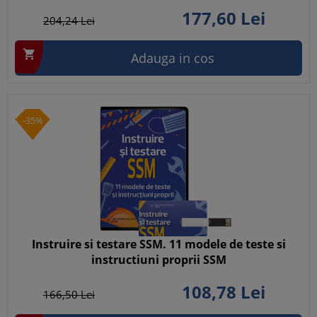
177,
60
Lei
204,
24
Lei

Adauga in cos
-35%
Instruire si testare SSM. 11 modele de teste si
instructiuni proprii SSM
108,
78
Lei
166,
50
Lei