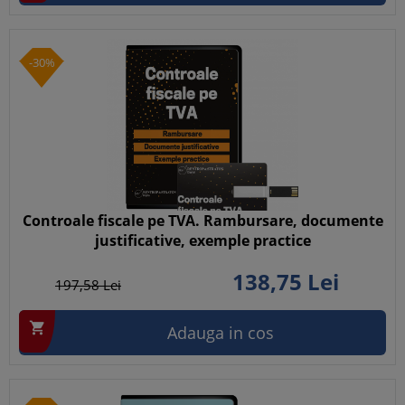
-30%
Controale fiscale pe TVA. Rambursare, documente
justificative, exemple practice
138,
75
Lei
197,
58
Lei

Adauga in cos