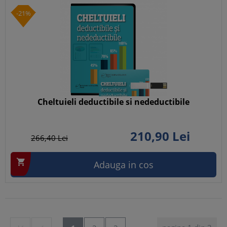
-21%
Cheltuieli deductibile si nedeductibile
210,
90
Lei
266,
40
Lei

Adauga in cos