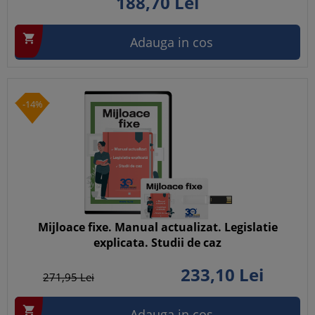
188,
70
Lei

Adauga in cos
-14%
Mijloace fixe. Manual actualizat. Legislatie
explicata. Studii de caz
233,
10
Lei
271,
95
Lei

Adauga in cos