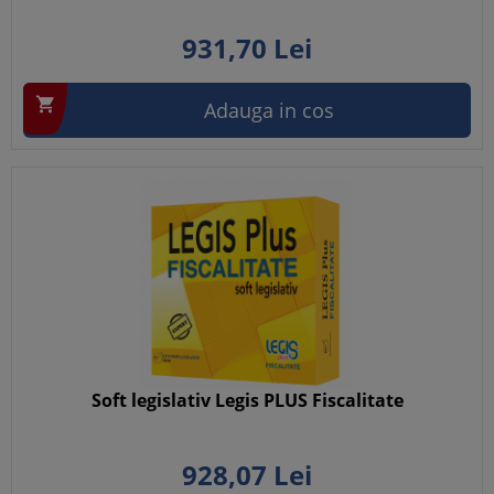
931,
70
Lei

Adauga in cos
Soft legislativ Legis PLUS Fiscalitate
928,
07
Lei