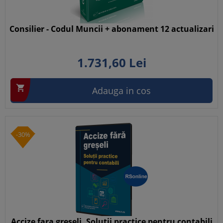
Consilier - Codul Muncii + abonament 12 actualizari
1.731,
60
Lei

Adauga in cos
-30%
Accize fara greseli. Solutii practice pentru contabili