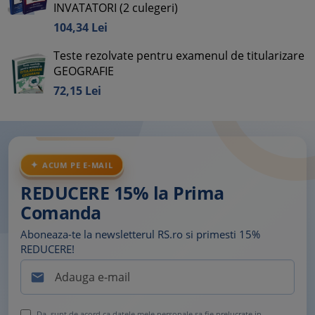
INVATATORI (2 culegeri)
104,
34
Lei
Teste rezolvate pentru examenul de titularizare
GEOGRAFIE
72,
15
Lei
ACUM PE E-MAIL
REDUCERE 15% la Prima
Comanda
Aboneaza-te la newsletterul RS.ro si primesti 15%
REDUCERE!

Da, sunt de acord ca datele mele personale sa fie prelucrate in