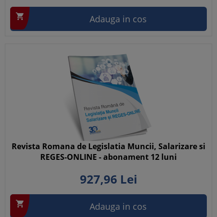

Adauga in cos
Revista Romana de Legislatia Muncii, Salarizare si
REGES-ONLINE - abonament 12 luni
927,
96
Lei

Adauga in cos