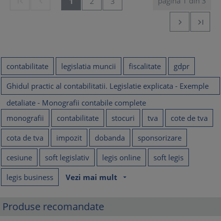
pagina 1 din 3


1
2
3


contabilitate
legislatia muncii
fiscalitate
gdpr
Ghidul practic al contabilitatii. Legislatie explicata - Exemple
detaliate - Monografii contabile complete
monografii
contabilitate
stocuri
tva
cote de tva
cota de tva
impozit
dobanda
sponsorizare
cesiune
soft legislativ
legis online
soft legis
legis business
Vezi mai mult
arrow_drop_down
Produse recomandate