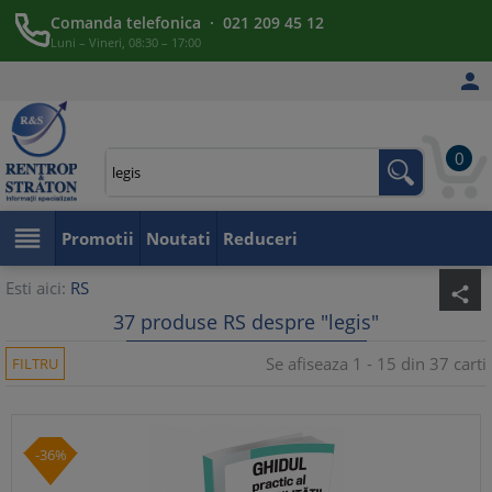
Comanda telefonica · 021 209 45 12
Luni – Vineri, 08:30 – 17:00

0

Promotii
Noutati
Reduceri
Esti aici:
RS
share
37 produse RS despre "legis"
Se afiseaza 1 - 15 din 37 carti
FILTRU
-36%