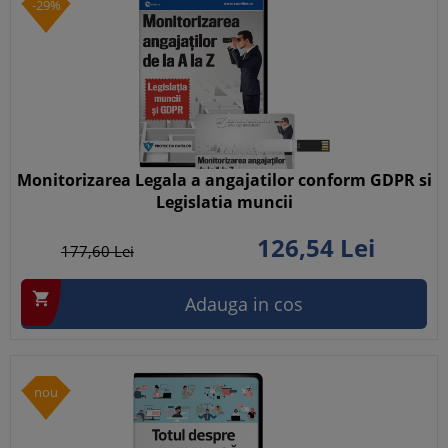
-29%
Monitorizarea Legala a angajatilor conform GDPR si
Legislatia muncii
126,
54
Lei
177,
60
Lei

Adauga in cos
nou