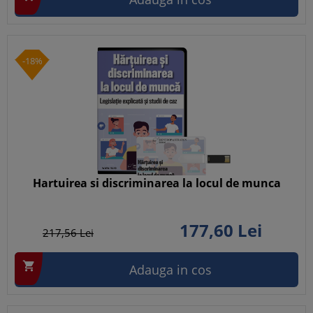
-18%
Hartuirea si discriminarea la locul de munca
177,
60
Lei
217,
56
Lei

Adauga in cos