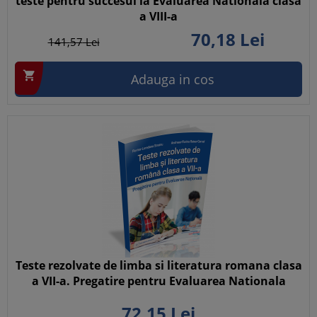
teste pentru succesul la Evaluarea Nationala clasa
a VIII-a
70,
18
Lei
141,
57
Lei

Adauga in cos
Teste rezolvate de limba si literatura romana clasa
a VII-a. Pregatire pentru Evaluarea Nationala
72,
15
Lei