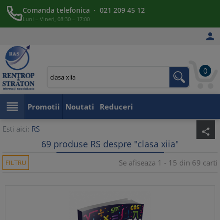
Comanda telefonica · 021 209 45 12
Luni – Vineri, 08:30 – 17:00

0

Promotii
Noutati
Reduceri
Esti aici:
RS
share
69 produse RS despre "clasa xiia"
Se afiseaza 1 - 15 din 69 carti
FILTRU