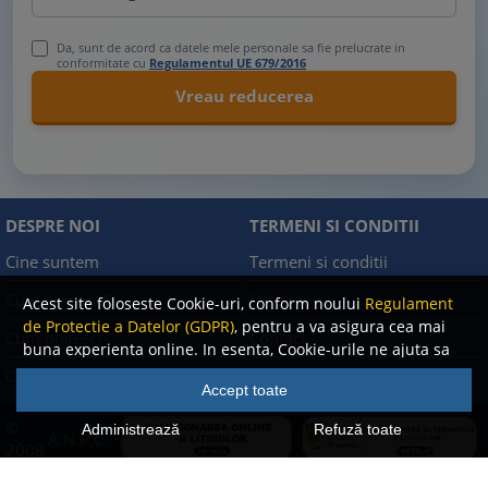
Da, sunt de acord ca datele mele personale sa fie prelucrate in
conformitate cu
Regulamentul UE 679/2016
DESPRE NOI
TERMENI SI CONDITII
Cine suntem
Termeni si conditii
Cum comand?
Facebook
Acest site foloseste Cookie-uri, conform noului
Regulament
de Protectie a Datelor (GDPR)
, pentru a va asigura cea mai
Cum platesc?
Contact
buna experienta online. In esenta, Cookie-urile ne ajuta sa
imbunatatim continutul de pe site, oferindu-va dvs.,
Cum returnez
Politica de confidentialitate
Accept toate
cititorul, o experienta online personalizata si mult mai
rapida. Ele sunt folosite doar de site-ul nostru si partenerii
©
Administrează
Refuză toate
A.N.P.C.
nostri de incredere. Click
AICI
pentru detalii despre politica
2008
de Cookie-uri.
-