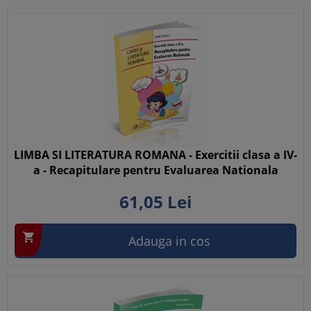
LIMBA SI LITERATURA ROMANA - Exercitii clasa a IV-
a - Recapitulare pentru Evaluarea Nationala
61,
05
Lei

Adauga in cos