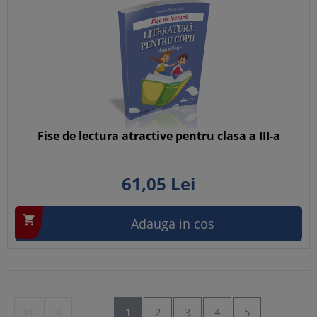
Fise de lectura atractive pentru clasa a III-a
61,
05
Lei

Adauga in cos


1
2
3
4
5