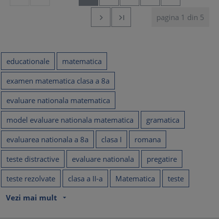
pagina 1 din 5


educationale
matematica
examen matematica clasa a 8a
evaluare nationala matematica
model evaluare nationala matematica
gramatica
evaluarea nationala a 8a
clasa I
romana
teste distractive
evaluare nationala
pregatire
teste rezolvate
clasa a II-a
Matematica
teste
Vezi mai mult
arrow_drop_down