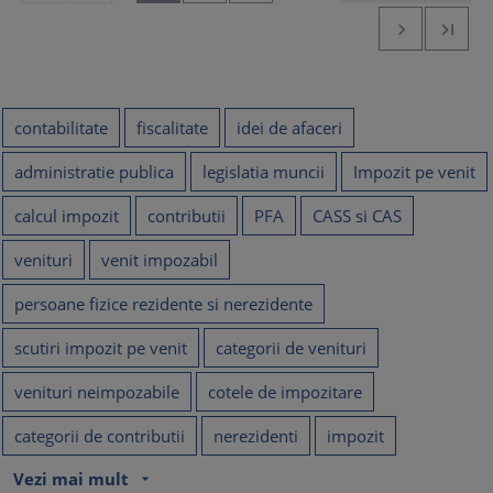


contabilitate
fiscalitate
idei de afaceri
administratie publica
legislatia muncii
Impozit pe venit
calcul impozit
contributii
PFA
CASS si CAS
venituri
venit impozabil
persoane fizice rezidente si nerezidente
scutiri impozit pe venit
categorii de venituri
venituri neimpozabile
cotele de impozitare
categorii de contributii
nerezidenti
impozit
Vezi mai mult
arrow_drop_down