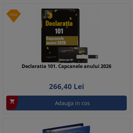
nou
Declaratia 101. Capcanele anului 2026
266,
40
Lei

Adauga in cos