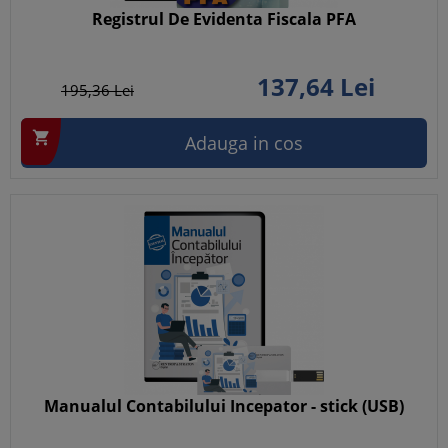
Registrul De Evidenta Fiscala PFA
137,
64
Lei
195,
36
Lei

Adauga in cos
Manualul Contabilului Incepator - stick (USB)