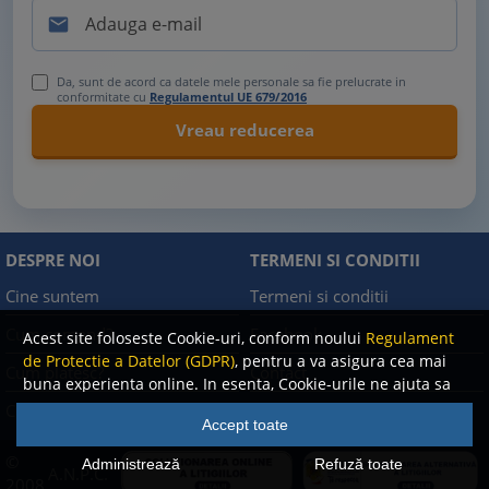

Da, sunt de acord ca datele mele personale sa fie prelucrate in
conformitate cu
Regulamentul UE 679/2016
DESPRE NOI
TERMENI SI CONDITII
Cine suntem
Termeni si conditii
Cum comand?
Facebook
Acest site foloseste Cookie-uri, conform noului
Regulament
de Protectie a Datelor (GDPR)
, pentru a va asigura cea mai
Cum platesc?
Contact
buna experienta online. In esenta, Cookie-urile ne ajuta sa
imbunatatim continutul de pe site, oferindu-va dvs.,
Cum returnez
Politica de confidentialitate
Accept toate
cititorul, o experienta online personalizata si mult mai
rapida. Ele sunt folosite doar de site-ul nostru si partenerii
©
Administrează
Refuză toate
A.N.P.C.
nostri de incredere. Click
AICI
pentru detalii despre politica
2008