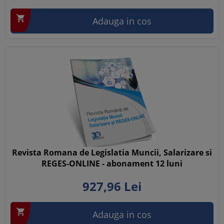

Adauga in cos
Revista Romana de Legislatia Muncii, Salarizare si
REGES-ONLINE - abonament 12 luni
927,
96
Lei

Adauga in cos