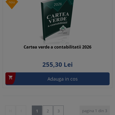
nou
Cartea verde a contabilitatii 2026
255,
30
Lei

Adauga in cos
pagina 1 din 3


1
2
3