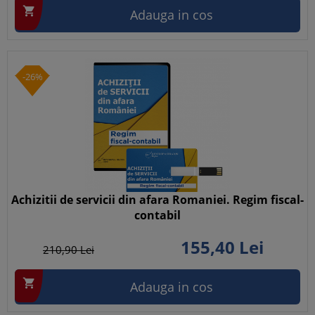

Adauga in cos
-26%
Achizitii de servicii din afara Romaniei. Regim fiscal-
contabil
155,
40
Lei
210,
90
Lei

Adauga in cos