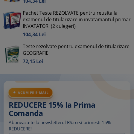
104,
34
Lei
Pachet Teste REZOLVATE pentru reusita la
examenul de titularizare in invatamantul primar -
INVATATORI (2 culegeri)
104,
34
Lei
Teste rezolvate pentru examenul de titularizare
GEOGRAFIE
72,
15
Lei
ACUM PE E-MAIL
REDUCERE 15% la Prima
Comanda
Aboneaza-te la newsletterul RS.ro si primesti 15%
REDUCERE!