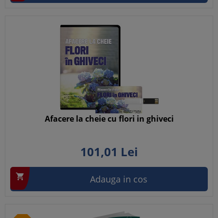
Afacere la cheie cu flori in ghiveci
101,
01
Lei

Adauga in cos