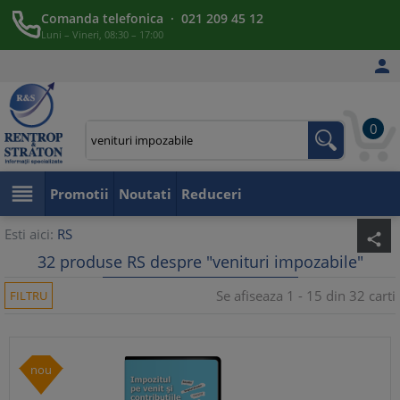
Comanda telefonica · 021 209 45 12
Luni – Vineri, 08:30 – 17:00

0

Promotii
Noutati
Reduceri
Esti aici:
RS
share
32 produse RS despre "venituri impozabile"
Se afiseaza 1 - 15 din 32 carti
FILTRU
nou