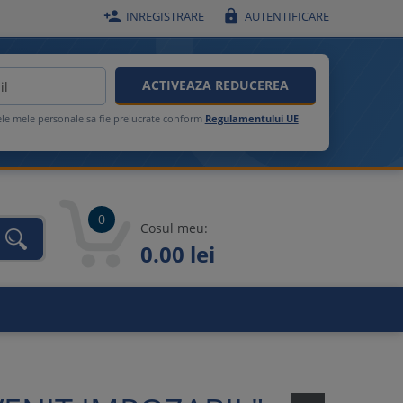


INREGISTRARE
AUTENTIFICARE
ACTIVEAZA REDUCEREA
ele mele personale sa fie prelucrate conform
Regulamentului UE
0
Cosul meu:
0.00 lei
unca