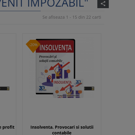
VENIT IMPOZABIL"
share
Se afiseaza 1 - 15 din 22 carti
-20%
 profit
Insolventa. Provocari si solutii
contabile