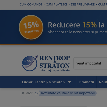
CUM COMAND?
CUM PLATESC?
DESPRE LIVRARE
CUM 
15%
15%
Reducere
la
REDUCERE
Aboneaza-te la newsletter si primest
Lucrari Rentrop & Straton
Promotii
Nout
Esti aici:
RS
Rezultate cautare venit impozabil