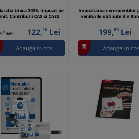
laratia Unica 2026. Impozit pe
Impozitarea nerezidentilor 
enit. Contributii CAS si CASS
veniturile obtinute din Ro
122,
10
Lei
199,
80
Lei
4,
20
Lei

Adauga in cos
Adauga in co