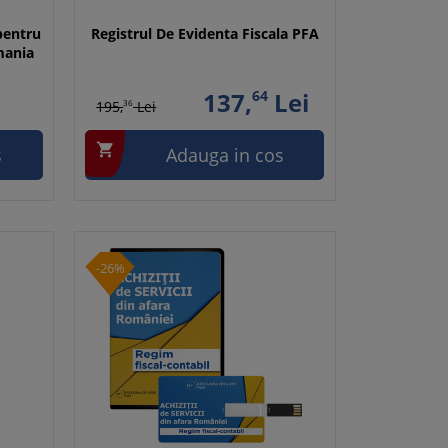
pentru
Registrul De Evidenta Fiscala PFA
mania
137,
64
Lei
195,
36
Lei

s
Adauga in cos
-26%