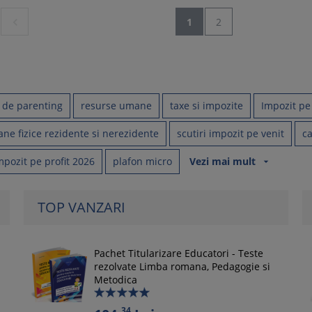

1
2
i de parenting
resurse umane
taxe si impozite
Impozit pe
ne fizice rezidente si nerezidente
scutiri impozit pe venit
ca
mpozit pe profit 2026
plafon micro
Vezi mai mult
arrow_drop_down
TOP VANZARI
Pachet Titularizare Educatori - Teste
rezolvate Limba romana, Pedagogie si
Metodica
34