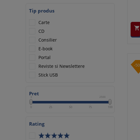
Tip produs
Carte

CD
Consilier
E-book
Portal
-5
Reviste si Newslettere
Stick USB
Pret
0
2500
0
25
50
75
100
Rating