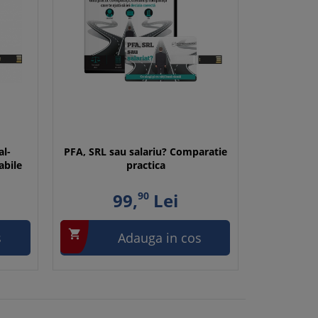
al-
PFA, SRL sau salariu? Comparatie
abile
practica
99,
90
Lei

s
Adauga in cos