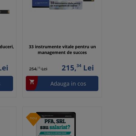
duceri,
33 instrumente vitale pentru un
management de succes
ei
215,
34
Lei
254,
19
Lei

s
Adauga in cos
nou