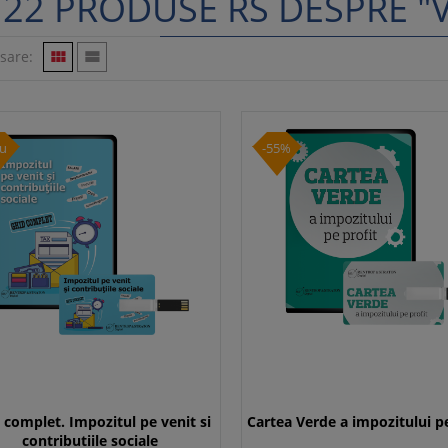
22 PRODUSE RS DESPRE "
isare:


u
-55%
 complet. Impozitul pe venit si
Cartea Verde a impozitului pe
contributiile sociale