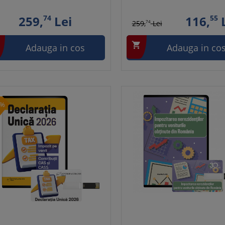
259,
74
Lei
116,
55
L
259,
74
Lei

Adauga in cos
Adauga in co
0%