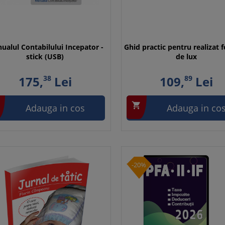
ualul Contabilului Incepator -
Ghid practic pentru realizat fe
stick (USB)
de lux
175,
38
Lei
109,
89
Lei

Adauga in cos
Adauga in co
-20%