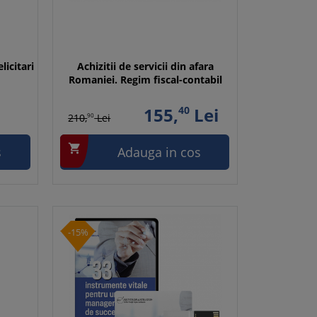
licitari
Achizitii de servicii din afara
Romaniei. Regim fiscal-contabil
155,
40
Lei
210,
90
Lei

s
Adauga in cos
-15%