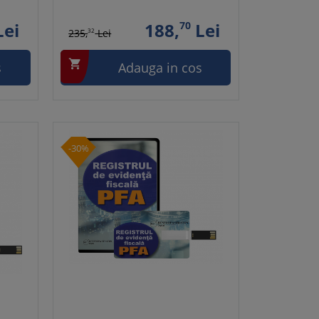
ei
188,
70
Lei
235,
32
Lei

s
Adauga in cos
-30%