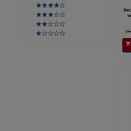
Dec
v
24
