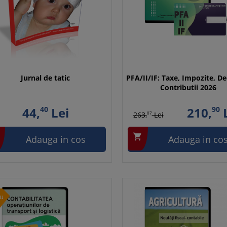
Jurnal de tatic
PFA/II/IF: Taxe, Impozite, De
Contributii 2026
44,
40
Lei
210,
90
L
263,
07
Lei

Adauga in cos
Adauga in co
u