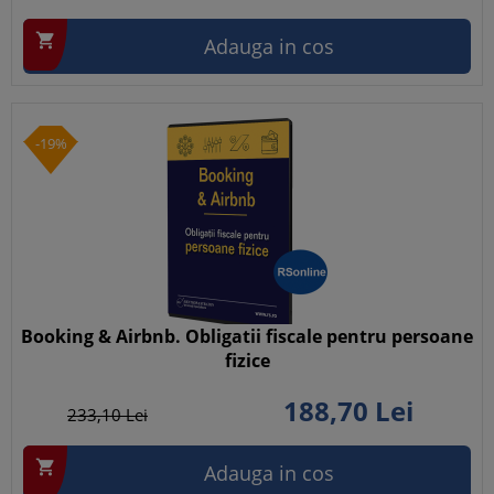

Adauga in cos
-19%
Booking & Airbnb. Obligatii fiscale pentru persoane
fizice
188,
70
Lei
233,
10
Lei

Adauga in cos