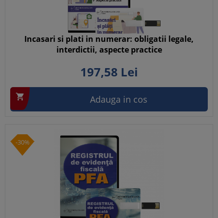
Incasari si plati in numerar: obligatii legale,
interdictii, aspecte practice
197,
58
Lei

Adauga in cos
-30%