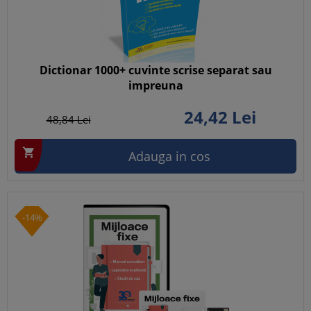
Dictionar 1000+ cuvinte scrise separat sau
impreuna
24,
42
Lei
48,
84
Lei

Adauga in cos
-14%