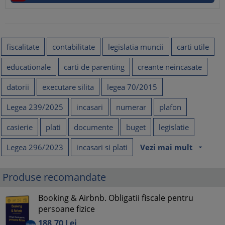
fiscalitate
contabilitate
legislatia muncii
carti utile
educationale
carti de parenting
creante neincasate
datorii
executare silita
legea 70/2015
Legea 239/2025
incasari
numerar
plafon
casierie
plati
documente
buget
legislatie
Legea 296/2023
incasari si plati
Vezi mai mult
arrow_drop_down
Produse recomandate
Booking & Airbnb. Obligatii fiscale pentru
persoane fizice
188,
70
Lei