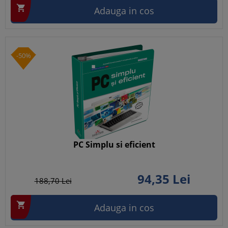

Adauga in cos
-50%
PC Simplu si eficient
94,
35
Lei
188,
70
Lei

Adauga in cos