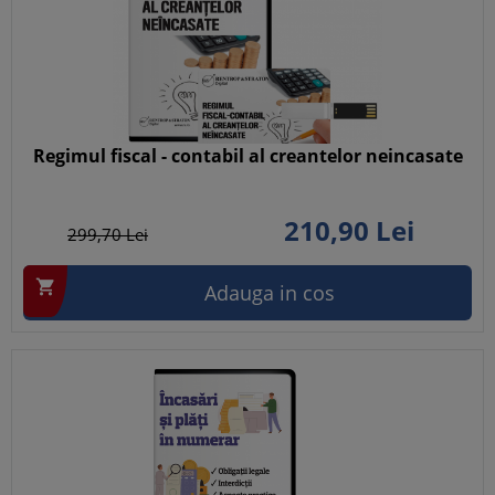
Regimul fiscal - contabil al creantelor neincasate
210,
90
Lei
299,
70
Lei

Adauga in cos