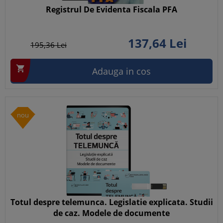
Registrul De Evidenta Fiscala PFA
137,
64
Lei
195,
36
Lei

Adauga in cos
nou
Totul despre telemunca. Legislatie explicata. Studii
de caz. Modele de documente