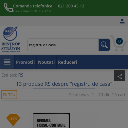
Comanda telefonica · 021 209 45 12
Luni – Vineri, 08:30 – 17:00

0

Promotii
Noutati
Reduceri
Esti aici:
RS
share
13 produse RS despre "registru de casa"
Se afiseaza 1 - 13 din 13 carti
FILTRU
-30%