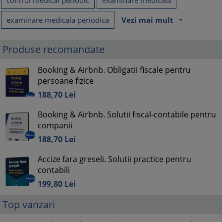
control medical periodic
examinare medicala
examinare medicala periodica
Vezi mai mult
arrow_drop_down
Produse recomandate
Booking & Airbnb. Obligatii fiscale pentru
persoane fizice
188,
70
Lei
Booking & Airbnb. Solutii fiscal-contabile pentru
companii
188,
70
Lei
Accize fara greseli. Solutii practice pentru
contabili
199,
80
Lei
Top vanzari