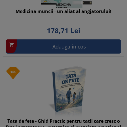
Medicina muncii - un aliat al angjatorului!
178,
71
Lei

Adauga in cos
nou
Tata de fete - Ghid Practic pentru tatii care cresc o