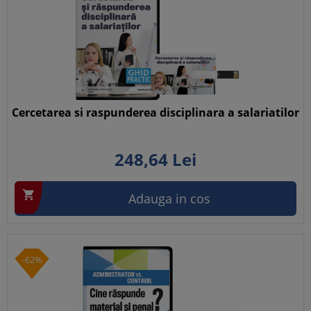
Cercetarea si raspunderea disciplinara a salariatilor
248,
64
Lei

Adauga in cos
-62%