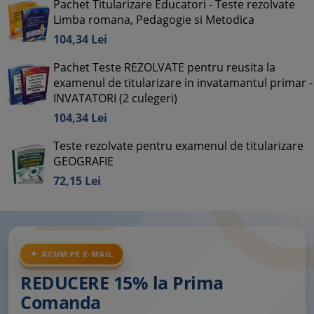
Pachet Titularizare Educatori - Teste rezolvate
Limba romana, Pedagogie si Metodica
104,
34
Lei
Pachet Teste REZOLVATE pentru reusita la
examenul de titularizare in invatamantul primar -
INVATATORI (2 culegeri)
104,
34
Lei
Teste rezolvate pentru examenul de titularizare
GEOGRAFIE
72,
15
Lei
ACUM PE E-MAIL
REDUCERE 15% la Prima
Comanda