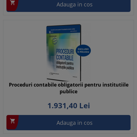

Adauga in cos
Proceduri contabile obligatorii pentru institutiile
publice
1.931,
40
Lei

Adauga in cos