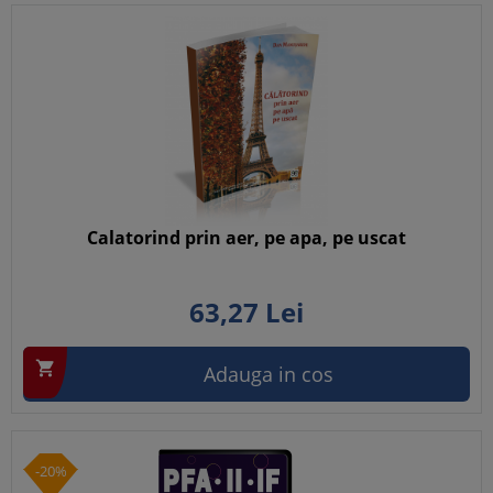
Calatorind prin aer, pe apa, pe uscat
63,
27
Lei

Adauga in cos
-20%