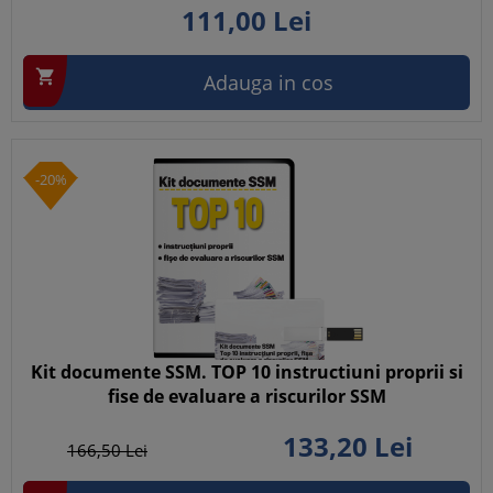
111,
00
Lei

Adauga in cos
-20%
Kit documente SSM. TOP 10 instructiuni proprii si
fise de evaluare a riscurilor SSM
133,
20
Lei
166,
50
Lei