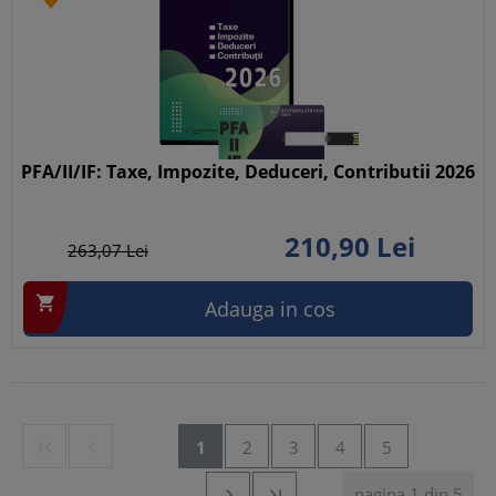
PFA/II/IF: Taxe, Impozite, Deduceri, Contributii 2026
210,
90
Lei
263,
07
Lei

Adauga in cos


1
2
3
4
5
pagina 1 din 5

