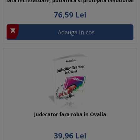
fata increzatoare, puternica si protejata emotional
76,
59
Lei

Adauga in cos
Judecator fara roba in Ovalia
39,
96
Lei