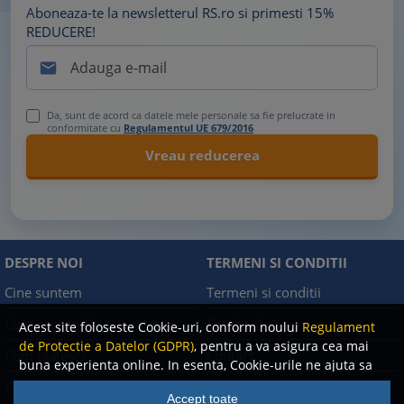
Aboneaza-te la newsletterul RS.ro si primesti 15%
REDUCERE!

Da, sunt de acord ca datele mele personale sa fie prelucrate in
conformitate cu
Regulamentul UE 679/2016
DESPRE NOI
TERMENI SI CONDITII
Cine suntem
Termeni si conditii
Cum comand?
Facebook
Acest site foloseste Cookie-uri, conform noului
Regulament
de Protectie a Datelor (GDPR)
, pentru a va asigura cea mai
Cum platesc?
Contact
buna experienta online. In esenta, Cookie-urile ne ajuta sa
imbunatatim continutul de pe site, oferindu-va dvs.,
Cum returnez
Politica de confidentialitate
Accept toate
cititorul, o experienta online personalizata si mult mai