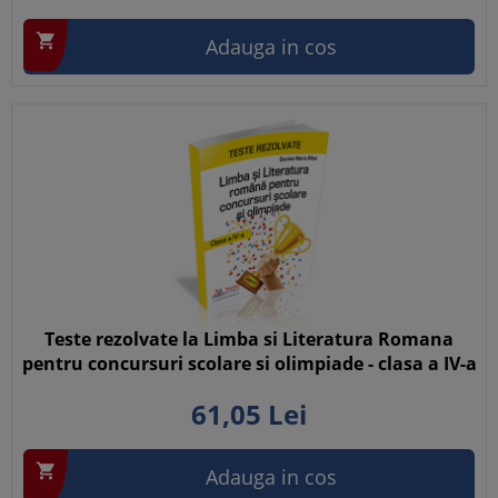

Adauga in cos
Teste rezolvate la Limba si Literatura Romana
pentru concursuri scolare si olimpiade - clasa a IV-a
61,
05
Lei

Adauga in cos