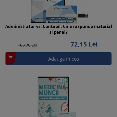
Administrator vs. Contabil. Cine raspunde material
si penal?
72,
15
Lei
188,
70
Lei

Adauga in cos