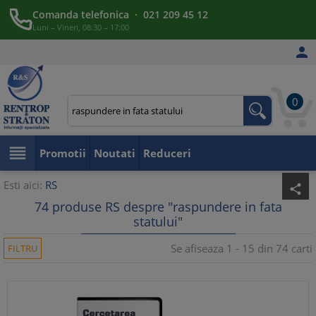
Comanda telefonica · 021 209 45 12
Luni – Vineri, 08:30 – 17:00

0

Promotii
Noutati
Reduceri
Esti aici:
RS
share
74 produse RS despre "raspundere in fata
statului"
Se afiseaza 1 - 15 din 74 carti
FILTRU