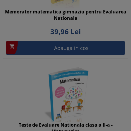
Memorator matematica gimnaziu pentru Evaluarea
Nationala
39,
96
Lei

Adauga in cos
Teste de Evaluare Nationala clasa a II-a -