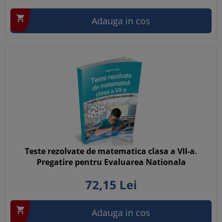

Adauga in cos
Teste rezolvate de matematica clasa a VII-a.
Pregatire pentru Evaluarea Nationala
72,
15
Lei

Adauga in cos