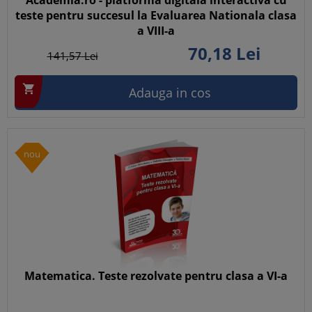
Academia.ro - platforma digitala interactiva cu
teste pentru succesul la Evaluarea Nationala clasa
a VIII-a
70,
18
Lei
141,
57
Lei

Adauga in cos
nou
Matematica. Teste rezolvate pentru clasa a VI-a