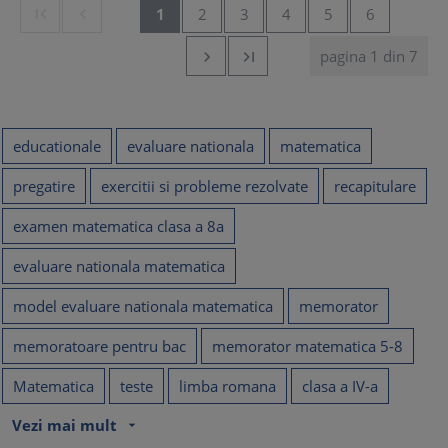


1
2
3
4
5
6
pagina 1 din 7


educationale
evaluare nationala
matematica
pregatire
exercitii si probleme rezolvate
recapitulare
examen matematica clasa a 8a
evaluare nationala matematica
model evaluare nationala matematica
memorator
memoratoare pentru bac
memorator matematica 5-8
Matematica
teste
limba romana
clasa a IV-a
Vezi mai mult
arrow_drop_down