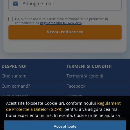

Da, sunt de acord ca datele mele personale sa fie prelucrate in
conformitate cu
Regulamentul UE 679/2016
DESPRE NOI
TERMENI SI CONDITII
Cine suntem
Termeni si conditii
Cum comand?
Facebook
Cum platesc?
Contact
Acest site foloseste Cookie-uri, conform noului
Regulament
Cum returnez
Politica de confidentialitate
de Protectie a Datelor (GDPR)
, pentru a va asigura cea mai
buna experienta online. In esenta, Cookie-urile ne ajuta sa
©
imbunatatim continutul de pe site, oferindu-va dvs.,
A.N.P.C.
2008
Accept toate
cititorul, o experienta online personalizata si mult mai