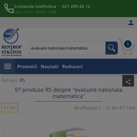
Comanda telefonica · 021 209 45 12
Luni – Vineri, 08:30 – 17:00

0

Promotii
Noutati
Reduceri
Esti aici:
RS
share
97 produse RS despre "evaluare nationala
matematica"
Se afiseaza 1 - 15 din 97 carti
FILTRU