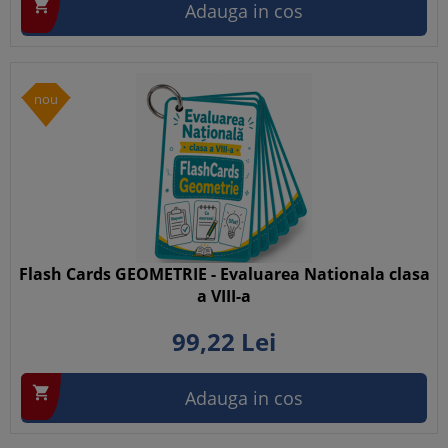

Adauga in cos
nou
Flash Cards GEOMETRIE - Evaluarea Nationala clasa
a VIII-a
99,
22
Lei

Adauga in cos