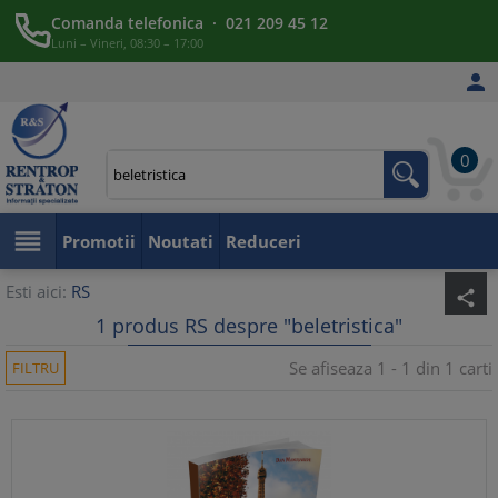
Comanda telefonica · 021 209 45 12
Luni – Vineri, 08:30 – 17:00

0

Promotii
Noutati
Reduceri
Esti aici:
RS
share
1 produs RS despre "beletristica"
Se afiseaza 1 - 1 din 1 carti
FILTRU