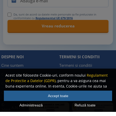

Da, sunt de acord ca datele mele personale sa fie prelucrate in
conformitate cu
Regulamentul UE 679/2016
DESPRE NOI
TERMENI SI CONDITII
Cine suntem
Termeni si conditii
Cum comand?
Facebook
Acest site foloseste Cookie-uri, conform noului
Regulament
de Protectie a Datelor (GDPR)
, pentru a va asigura cea mai
Cum platesc?
Contact
buna experienta online. In esenta, Cookie-urile ne ajuta sa
imbunatatim continutul de pe site, oferindu-va dvs.,
Cum returnez
Politica de confidentialitate
Accept toate
cititorul, o experienta online personalizata si mult mai
rapida. Ele sunt folosite doar de site-ul nostru si partenerii
©
Administrează
Refuză toate
A.N.P.C.
nostri de incredere. Click
AICI
pentru detalii despre politica
2008
de Cookie-uri.
-