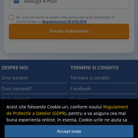

Da, sunt de acord ca datele mele personale sa fie prelucrate in
conformitate cu
Regulamentul UE 679/2016
DESPRE NOI
TERMENI SI CONDITII
Cine suntem
Termeni si conditii
Cum comand?
Facebook
Cum platesc?
Contact
Acest site foloseste Cookie-uri, conform noului
Regulament
Cum returnez
Politica de confidentialitate
de Protectie a Datelor (GDPR)
, pentru a va asigura cea mai
buna experienta online. In esenta, Cookie-urile ne ajuta sa
©
imbunatatim continutul de pe site, oferindu-va dvs.,
A.N.P.C.
2008
Accept toate
cititorul, o experienta online personalizata si mult mai
-