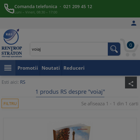
Comanda telefonica · 021 209 45 12
Luni – Vineri, 08:30 – 17:00

0

Promotii
Noutati
Reduceri
Esti aici:
RS
share
1 produs RS despre "voiaj"
Se afiseaza 1 - 1 din 1 carti
FILTRU