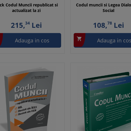
ick Codul Muncii republicat si
Codul muncii si Legea Dial
actualizat la zi
Social
215,
34
Lei
108,
78
Lei

Adauga in cos
Adauga in co