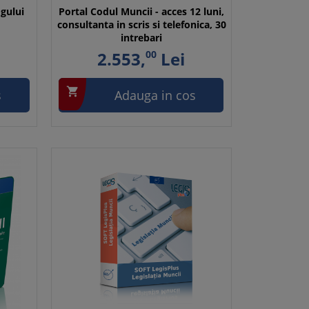
ogului
Portal Codul Muncii - acces 12 luni,
consultanta in scris si telefonica, 30
intrebari
2.553,
00
Lei

s
Adauga in cos