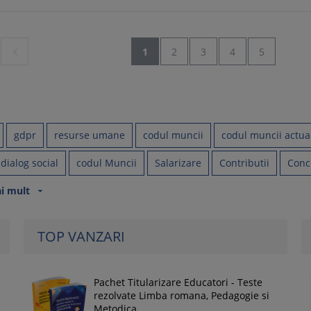

1
2
3
4
5
gdpr
resurse umane
codul muncii
codul muncii actual
dialog social
codul Muncii
Salarizare
Contributii
Conc
i mult
arrow_drop_down
TOP VANZARI
Pachet Titularizare Educatori - Teste
rezolvate Limba romana, Pedagogie si
Metodica