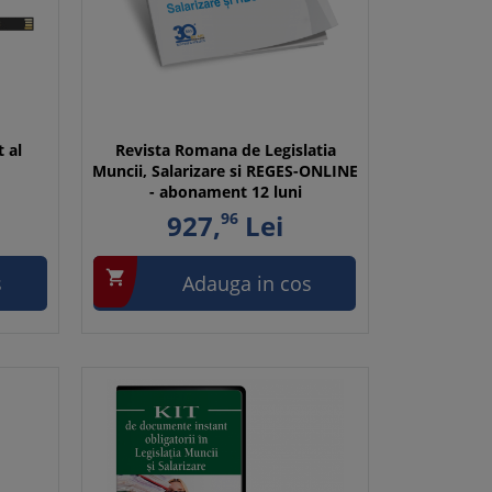
t al
Revista Romana de Legislatia
Muncii, Salarizare si REGES-ONLINE
- abonament 12 luni
927,
96
Lei

s
Adauga in cos