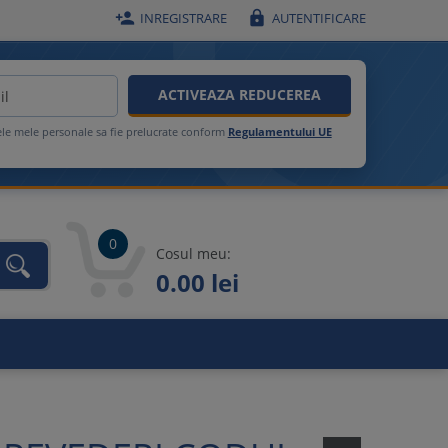


INREGISTRARE
AUTENTIFICARE
ACTIVEAZA REDUCEREA
ele mele personale sa fie prelucrate conform
Regulamentului UE
0
Cosul meu:
0.00 lei
unca