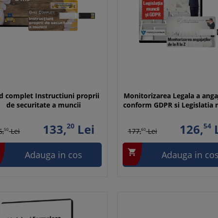
d complet Instructiuni proprii
Monitorizarea Legala a angaj
de securitate a muncii
conform GDPR si Legislatia 
133,
20
Lei
126,
54
L
6,
50
Lei
177,
60
Lei

Adauga in cos
Adauga in co