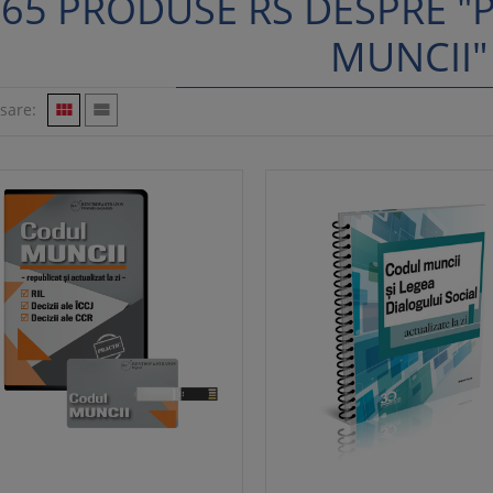
65 PRODUSE RS DESPRE "
MUNCII"
isare:

