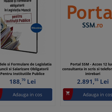
ele si Formulare de Legislatia
Portal SSM - Acces 12 lu
ncii si Salarizare Obligatorii
consultanta in scris si telefo
Pentru Institutiile Publice
intrebari
188,
70
Lei
2.891,
55
Lei

Adauga in cos
Adauga in co