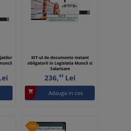
atilor
KIT-ul de documente instant
muncii
obligatorii in Legislatia Muncii si
Salarizare
ei
236,
43
Lei

s
Adauga in cos
-35%