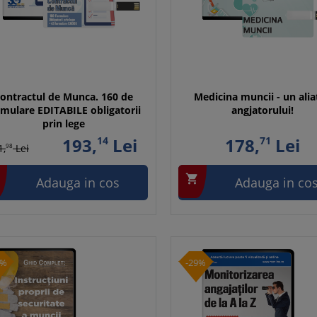
ontractul de Munca. 160 de
Medicina muncii - un alia
rmulare EDITABILE obligatorii
angjatorului!
prin lege
193,
14
Lei
178,
71
Lei
1,
98
Lei

Adauga in cos
Adauga in co
0%
-29%