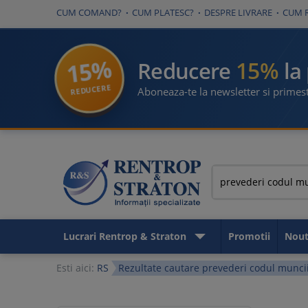
CUM COMAND?
CUM PLATESC?
DESPRE LIVRARE
CUM 
15%
15%
Reducere
la
REDUCERE
Aboneaza-te la newsletter si primest
Lucrari Rentrop & Straton
Promotii
Nout
Esti aici:
RS
Rezultate cautare prevederi codul munci