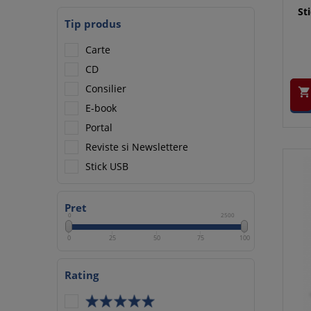
St
Tip produs
Carte
CD
Consilier

E-book
Portal
Reviste si Newslettere
Stick USB
Pret
0
2500
0
25
50
75
100
Rating