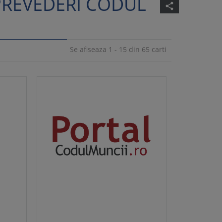
PREVEDERI CODUL
share
Se afiseaza 1 - 15 din 65 carti