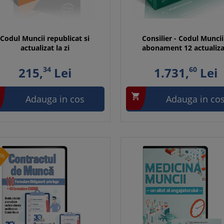
Codul Muncii republicat si
Consilier - Codul Muncii
actualizat la zi
abonament 12 actualiza
215,
34
Lei
1.731,
60
Lei

Adauga in cos
Adauga in co
0%