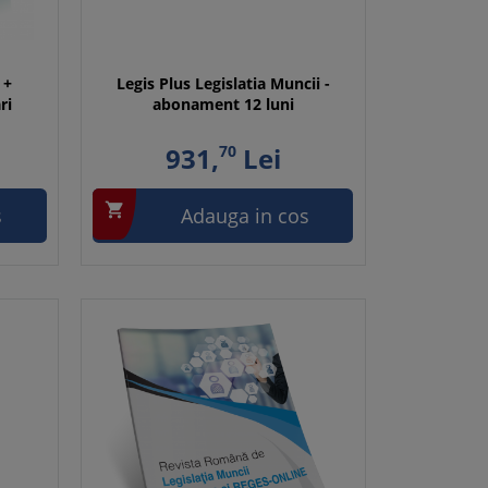
 +
Legis Plus Legislatia Muncii -
ri
abonament 12 luni
931,
70
Lei

s
Adauga in cos