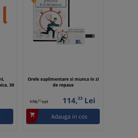
ni,
Orele suplimentare si munca in zi
nica, 30
de repaus
114,
33
Lei
176,
49
Lei

s
Adauga in cos