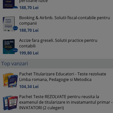
persoane fizice
188,
70
Lei
Booking & Airbnb. Solutii fiscal-contabile pentru
companii
188,
70
Lei
Accize fara greseli. Solutii practice pentru
contabili
199,
80
Lei
Top vanzari
Pachet Titularizare Educatori - Teste rezolvate
Limba romana, Pedagogie si Metodica
104,
34
Lei
Pachet Teste REZOLVATE pentru reusita la
examenul de titularizare in invatamantul primar -
INVATATORI (2 culegeri)