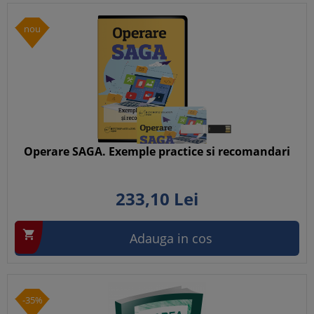
nou
Operare SAGA. Exemple practice si recomandari
233,
10
Lei

Adauga in cos
-35%