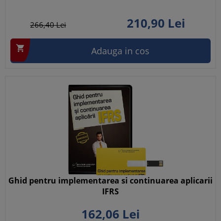
210,
90
Lei
266,
40
Lei

Adauga in cos
Ghid pentru implementarea si continuarea aplicarii
IFRS
162,
06
Lei