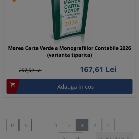
Marea Carte Verde a Monografiilor Contabile 2026
(varianta tiparita)
167,
61
Lei
257,
52
Lei

Adauga in cos


1
2
3
4
5
pagina 3 din 5

