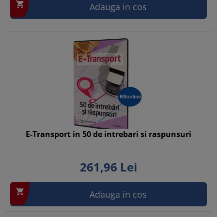

Adauga in cos
E-Transport in 50 de intrebari si raspunsuri
261,
96
Lei

Adauga in cos