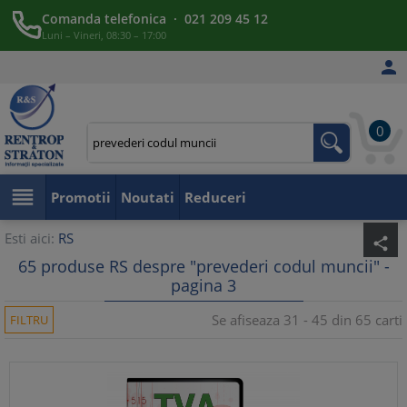
Comanda telefonica · 021 209 45 12
Luni – Vineri, 08:30 – 17:00

0

Promotii
Noutati
Reduceri
Esti aici:
RS
share
65 produse RS despre "prevederi codul muncii" -
pagina 3
Se afiseaza 31 - 45 din 65 carti
FILTRU