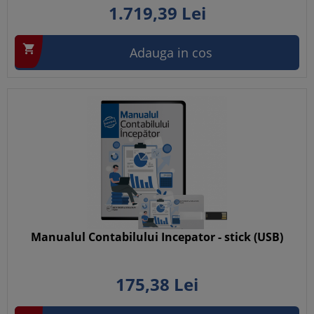
1.719,
39
Lei

Adauga in cos
Manualul Contabilului Incepator - stick (USB)
175,
38
Lei