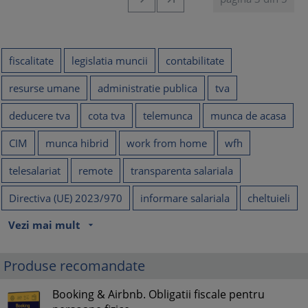
fiscalitate
legislatia muncii
contabilitate
resurse umane
administratie publica
tva
deducere tva
cota tva
telemunca
munca de acasa
CIM
munca hibrid
work from home
wfh
telesalariat
remote
transparenta salariala
Directiva (UE) 2023/970
informare salariala
cheltuieli
Vezi mai mult
arrow_drop_down
Produse recomandate
Booking & Airbnb. Obligatii fiscale pentru