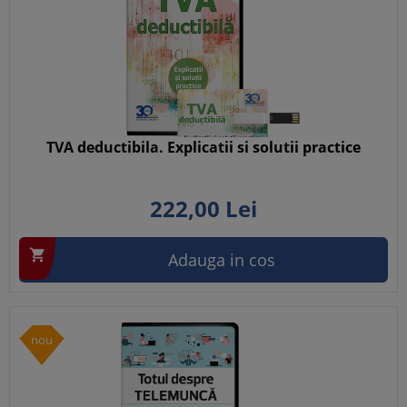
TVA deductibila. Explicatii si solutii practice
222,
00
Lei

Adauga in cos
nou