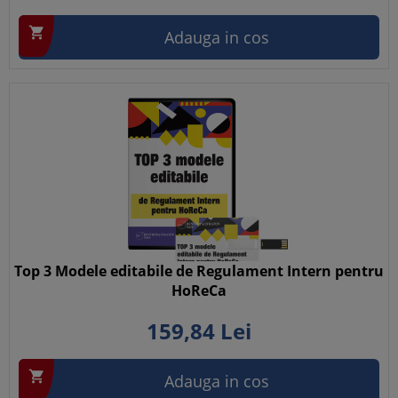

Adauga in cos
Top 3 Modele editabile de Regulament Intern pentru
HoReCa
159,
84
Lei

Adauga in cos