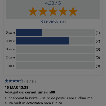
4.33
/ 5
3
review-uri
1
(1)
5 stele
2
(2)
4 stele
0
(0)
3 stele
0
(0)
2 stele
0
(0)
1 stea
(
4
/
5
)
15
MAR
13:38
Adaugat de:
corneliumarin88
sunt abonat la PortalSSM.ro de peste 3 ani si chiar ma
ajuta mult in activitatea mea zilnica.