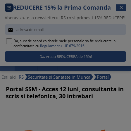
Comanda telefonica · 021 209 45 12
REDUCERE 15% la Prima Comanda
✕
Luni – Vineri, 08:30 – 17:00
Aboneaza-te la newsletterul RS.ro si primesti 15% REDUCERE!


Da, sunt de acord ca datele mele personale sa fie prelucrate in
0
conformitate cu
Regulamentul UE 679/2016

Promotii
Noutati
Reduceri
Esti aici:
RS
Securitate si Sanatate in Munca
Portal
Portal SSM - Acces 12 luni, consultanta in
scris si telefonica, 30 intrebari