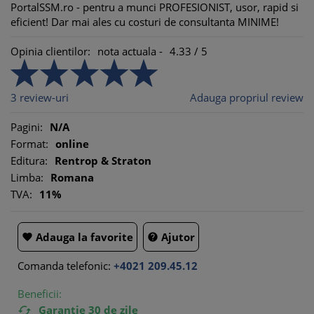
PortalSSM.ro - pentru a munci PROFESIONIST, usor, rapid si
eficient! Dar mai ales cu costuri de consultanta MINIME!
Opinia clientilor:
nota actuala -
4.33
/
5
3
review-uri
Adauga propriul review
Pagini:
N/A
Format:
online
Editura:
Rentrop & Straton
Limba:
Romana
TVA:
11%
Adauga la favorite
Ajutor


Comanda telefonic:
+4021 209.45.12
Beneficii:
Garantie 30 de zile
