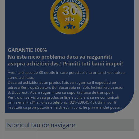
GARANTIE 100%
Nu este nicio problema daca va razganditi
asupra achizitiei dvs.! Primiti toti banii inapoi!
Aveti la dispozitie 30 de zile in care puteti solicita oricand restituirea
sumei achitate.
Daca ati achizitionat un produs fizic va rugam sa il expediati pe
adresa Rentrop&Straton, Bd. Basarabia nr. 256, Incinta Faur, sector
3, Bucuresti. Avem rugamintea sa suportati taxa de transport.
Pentru un serviciu sau produs online e suficient sa ne comunicati
prin e-mail (
rs@rs.ro
) sau telefonic (021-209.45.45). Banii vor fi
restituiti cu promptitudine fie direct in cont, fie prin mandat postal.
Istoricul tau de navigare