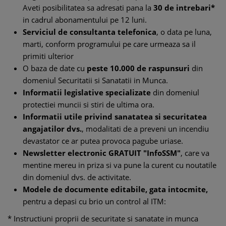
Aveti posibilitatea sa adresati pana la
30 de intrebari*
in cadrul abonamentului pe 12 luni.
Serviciul de c
onsultanta telefonica
, o data pe luna,
marti, conform programului pe care urmeaza sa il
primiti ulterior
O baza de date cu
peste 10.000 de raspunsuri
din
domeniul Securitatii si Sanatatii in Munca.
Informatii legislative specializate
din domeniul
protectiei muncii si stiri de ultima ora.
Informatii utile privind sanatatea si securitatea
angajatilor dvs.
, modalitati de a preveni un incendiu
devastator ce ar putea provoca pagube uriase.
Newsletter electronic GRATUIT "InfoSSM"
, care va
mentine mereu in priza si va pune la curent cu noutatile
din domeniul dvs. de activitate.
Modele de documente editabile, gata intocmite,
pentru a depasi cu brio un control al ITM:
* Instructiuni proprii de securitate si sanatate in munca