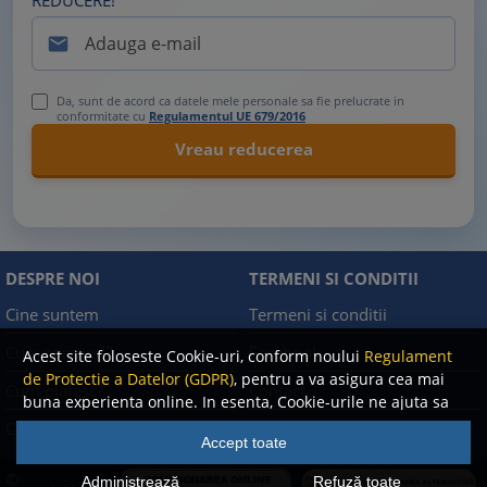
REDUCERE!

Da, sunt de acord ca datele mele personale sa fie prelucrate in
conformitate cu
Regulamentul UE 679/2016
DESPRE NOI
TERMENI SI CONDITII
Cine suntem
Termeni si conditii
Cum comand?
Facebook
Acest site foloseste Cookie-uri, conform noului
Regulament
de Protectie a Datelor (GDPR)
, pentru a va asigura cea mai
Cum platesc?
Contact
buna experienta online. In esenta, Cookie-urile ne ajuta sa
imbunatatim continutul de pe site, oferindu-va dvs.,
Cum returnez
Politica de confidentialitate
Accept toate
cititorul, o experienta online personalizata si mult mai
rapida. Ele sunt folosite doar de site-ul nostru si partenerii
©
Administrează
Refuză toate