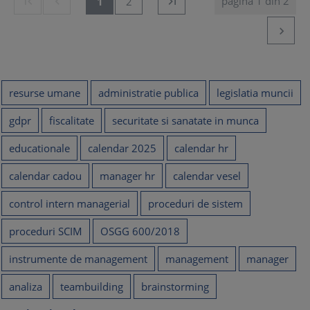
pagina 1 din 2


1
2


resurse umane
administratie publica
legislatia muncii
gdpr
fiscalitate
securitate si sanatate in munca
educationale
calendar 2025
calendar hr
calendar cadou
manager hr
calendar vesel
control intern managerial
proceduri de sistem
proceduri SCIM
OSGG 600/2018
instrumente de management
management
manager
analiza
teambuilding
brainstorming