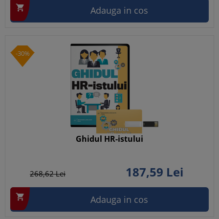

Adauga in cos
-30%
Ghidul HR-istului
187,
59
Lei
268,
62
Lei

Adauga in cos