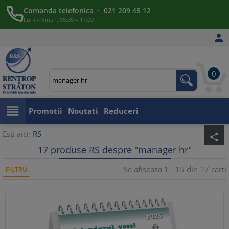
Comanda telefonica · 021 209 45 12
Luni – Vineri, 08:30 – 17:00

0

Promotii
Noutati
Reduceri
Esti aici:
RS
share
17 produse RS despre "manager hr"
Se afiseaza 1 - 15 din 17 carti
FILTRU