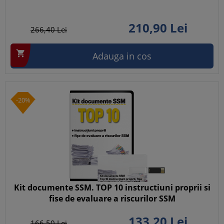
210,
90
Lei
266,
40
Lei

Adauga in cos
-20%
Kit documente SSM. TOP 10 instructiuni proprii si
fise de evaluare a riscurilor SSM
133,
20
Lei
166,
50
Lei