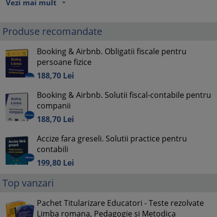
Vezi mai mult
arrow_drop_down
Produse recomandate
Booking & Airbnb. Obligatii fiscale pentru
persoane fizice
188,
70
Lei
Booking & Airbnb. Solutii fiscal-contabile pentru
companii
188,
70
Lei
Accize fara greseli. Solutii practice pentru
contabili
199,
80
Lei
Top vanzari
Pachet Titularizare Educatori - Teste rezolvate
Limba romana, Pedagogie si Metodica