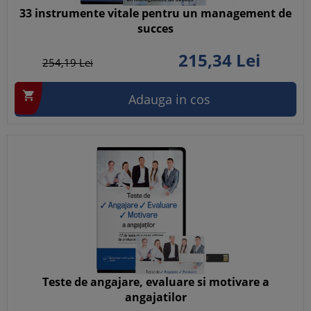
33 instrumente vitale pentru un management de
succes
215,
34
Lei
254,
19
Lei

Adauga in cos
Teste de angajare, evaluare si motivare a
angajatilor