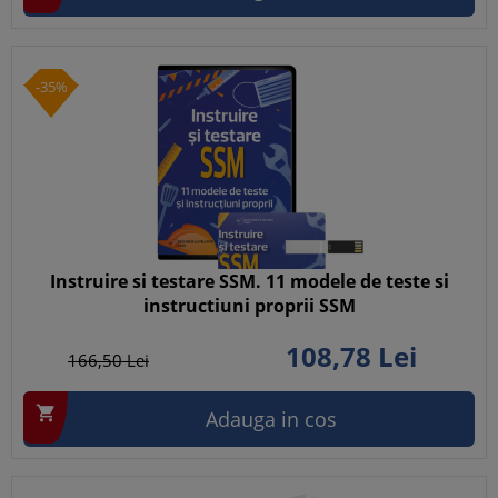
-35%
Instruire si testare SSM. 11 modele de teste si
instructiuni proprii SSM
108,
78
Lei
166,
50
Lei

Adauga in cos