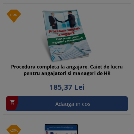
nou
Procedura completa la angajare. Caiet de lucru
pentru angajatori si manageri de HR
185,
37
Lei

Adauga in cos
-20%