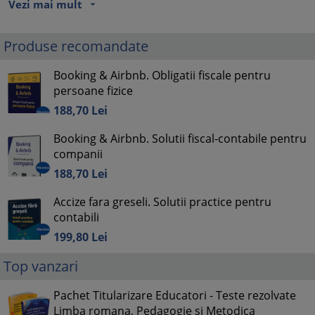
Vezi mai mult
arrow_drop_down
Produse recomandate
Booking & Airbnb. Obligatii fiscale pentru
persoane fizice
188,
70
Lei
Booking & Airbnb. Solutii fiscal-contabile pentru
companii
188,
70
Lei
Accize fara greseli. Solutii practice pentru
contabili
199,
80
Lei
Top vanzari
Pachet Titularizare Educatori - Teste rezolvate
Limba romana, Pedagogie si Metodica