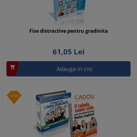
Fise distractive pentru gradinita
61,
05
Lei

Adauga in cos
-16%