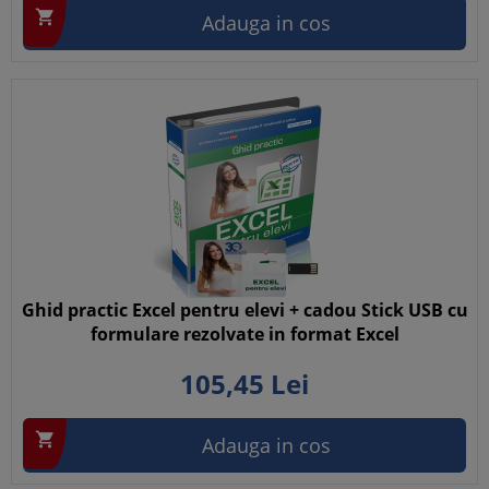

Adauga in cos
Ghid practic Excel pentru elevi + cadou Stick USB cu
formulare rezolvate in format Excel
105,
45
Lei

Adauga in cos