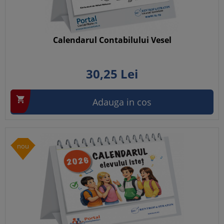
Calendarul Contabilului Vesel
30,
25
Lei

Adauga in cos
nou