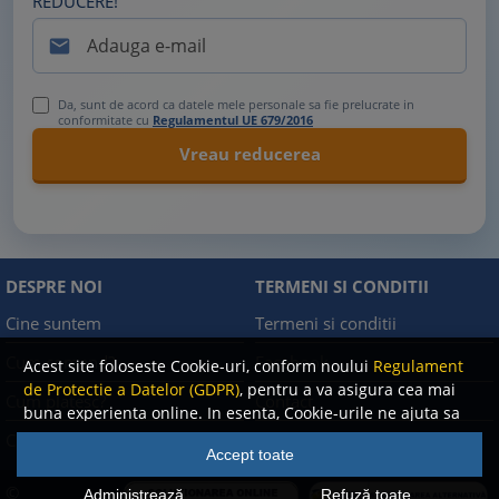
REDUCERE!

Da, sunt de acord ca datele mele personale sa fie prelucrate in
conformitate cu
Regulamentul UE 679/2016
DESPRE NOI
TERMENI SI CONDITII
Cine suntem
Termeni si conditii
Cum comand?
Facebook
Acest site foloseste Cookie-uri, conform noului
Regulament
de Protectie a Datelor (GDPR)
, pentru a va asigura cea mai
Cum platesc?
Contact
buna experienta online. In esenta, Cookie-urile ne ajuta sa
imbunatatim continutul de pe site, oferindu-va dvs.,
Cum returnez
Politica de confidentialitate
Accept toate
cititorul, o experienta online personalizata si mult mai
rapida. Ele sunt folosite doar de site-ul nostru si partenerii
©
Administrează
Refuză toate