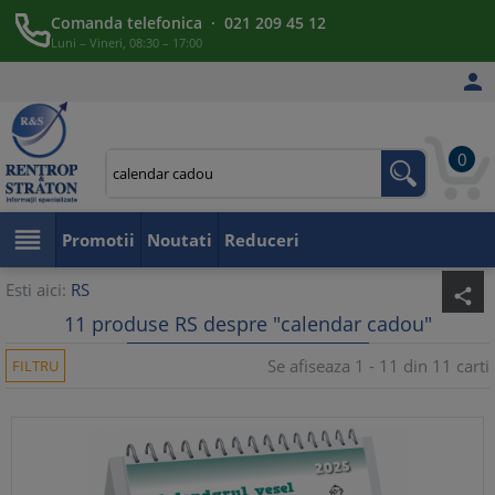
Comanda telefonica · 021 209 45 12
Luni – Vineri, 08:30 – 17:00

0

Promotii
Noutati
Reduceri
Esti aici:
RS
share
11 produse RS despre "calendar cadou"
Se afiseaza 1 - 11 din 11 carti
FILTRU