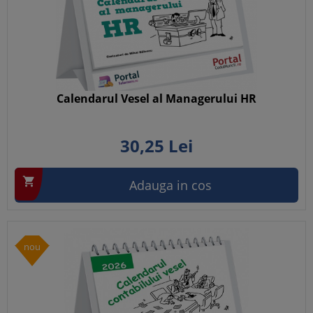
Calendarul Vesel al Managerului HR
30,
25
Lei

Adauga in cos
nou