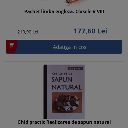
Pachet limba engleza. Clasele V-VIII
177,
60
Lei
210,
90
Lei

Adauga in cos
Ghid practic Realizarea de sapun natural