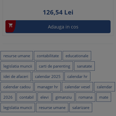
126,
54
Lei

Adauga in cos
resurse umane
contabilitate
educationale
legislatia muncii
carti de parenting
sanatate
idei de afaceri
calendar 2025
calendar hr
calendar cadou
manager hr
calendar vesel
calendar
2026
contabil
elevi
gimanziu
romana
mate
legislatia muncii
resurse umane
salarizare