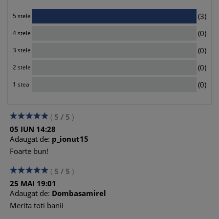
3
(3)
5 stele
0
(0)
4 stele
0
(0)
3 stele
0
(0)
2 stele
0
(0)
1 stea
(
5
/
5
)
05
IUN
14:28
Adaugat de:
p_ionut15
Foarte bun!
(
5
/
5
)
25
MAI
19:01
Adaugat de:
Dombasamirel
Merita toti banii