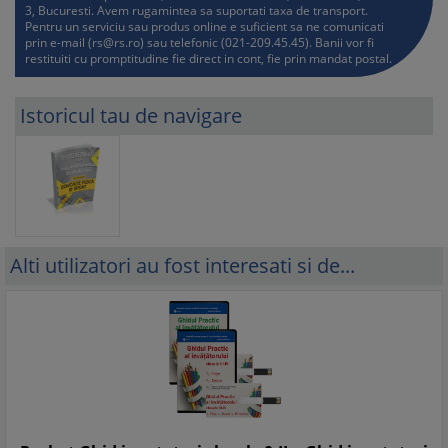
3, Bucuresti. Avem rugamintea sa suportati taxa de transport.
Pentru un serviciu sau produs online e suficient sa ne comunicati
prin e-mail (
rs@rs.ro
) sau telefonic (021-209.45.45). Banii vor fi
restituiti cu promptitudine fie direct in cont, fie prin mandat postal.
Istoricul tau de navigare
Alti utilizatori au fost interesati si de...