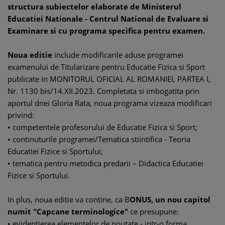
structura subiectelor elaborate de Ministerul
Educatiei Nationale - Centrul National de Evaluare si
Examinare si cu programa specifica pentru examen.
Noua editie
include modificarile aduse programei
examenului de Titularizare pentru Educatie Fizica si Sport
publicate in MONITORUL OFICIAL AL ROMANIEI, PARTEA I,
Nr. 1130 bis/14.XII.2023. Completata si imbogatita prin
aportul dnei Gloria Rata, noua programa vizeaza modificari
privind:
• competentele profesorului de Educatie Fizica si Sport;
• continuturile programei/Tematica stiintifica - Teoria
Educatiei Fizice si Sportului;
• tematica pentru metodica predarii – Didactica Educatiei
Fizice si Sportului.
In plus, noua editie va contine, ca B
ONUS, un nou capitol
numit "Capcane terminologice"
ce presupune:
• evidentierea elementelor de noutate - intr-o forma