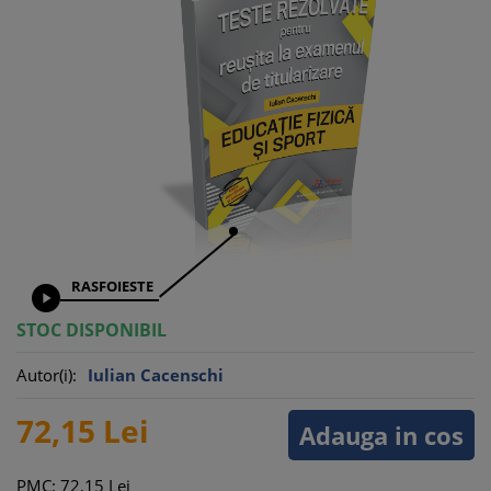
RASFOIESTE

STOC DISPONIBIL
Autor(i):
Iulian Cacenschi
72,
15
Lei
Adauga in cos
PMC: 72,
15
Lei