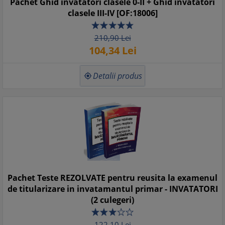
Pachet Ghid invatatori clasele 0-II + Ghid invatatori
clasele III-IV [OF:18006]
210,
90
Lei
104,
34
Lei
Detalii produs

Pachet Teste REZOLVATE pentru reusita la examenul
de titularizare in invatamantul primar - INVATATORI
(2 culegeri)
122,
10
Lei