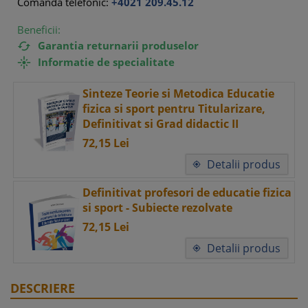
Comanda telefonic:
+4021 209.45.12
Beneficii:
Garantia returnarii produselor

Informatie de specialitate

Sinteze Teorie si Metodica Educatie
fizica si sport pentru Titularizare,
Definitivat si Grad didactic II
72,
15
Lei
Detalii produs

Definitivat profesori de educatie fizica
si sport - Subiecte rezolvate
72,
15
Lei
Detalii produs

DESCRIERE