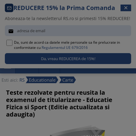
Comanda telefonica · 021 209 45 12
REDUCERE 15% la Prima Comanda
✕
Luni – Vineri, 08:30 – 17:00
Aboneaza-te la newsletterul RS.ro si primesti 15% REDUCERE!


Da, sunt de acord ca datele mele personale sa fie prelucrate in
0
conformitate cu
Regulamentul UE 679/2016

Promotii
Noutati
Reduceri
Esti aici:
RS
Educationale
Carte
Teste rezolvate pentru reusita la
examenul de titularizare - Educatie
Fizica si Sport (Editie actualizata si
adaugita)