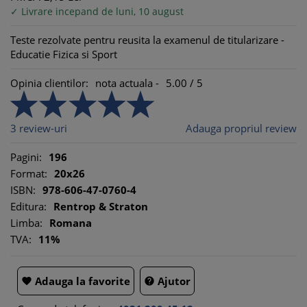
✓ Livrare incepand de luni, 10 august
Teste rezolvate pentru reusita la examenul de titularizare -
Educatie Fizica si Sport
Opinia clientilor:
nota actuala -
5.00
/
5
3
review-uri
Adauga propriul review
Pagini:
196
Format:
20x26
ISBN:
978-606-47-0760-4
Editura:
Rentrop & Straton
Limba:
Romana
TVA:
11%
Adauga la favorite
Ajutor

