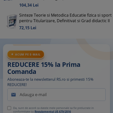
104,
34
Lei
Sinteze Teorie si Metodica Educatie fizica si sport
pentru Titularizare, Definitivat si Grad didactic II
72,
15
Lei
ACUM PE E-MAIL
REDUCERE 15% la Prima
Comanda
Aboneaza-te la newsletterul RS.ro si primesti 15%
REDUCERE!

Da, sunt de acord ca datele mele personale sa fie prelucrate in
conformitate cu
Regulamentul UE 679/2016