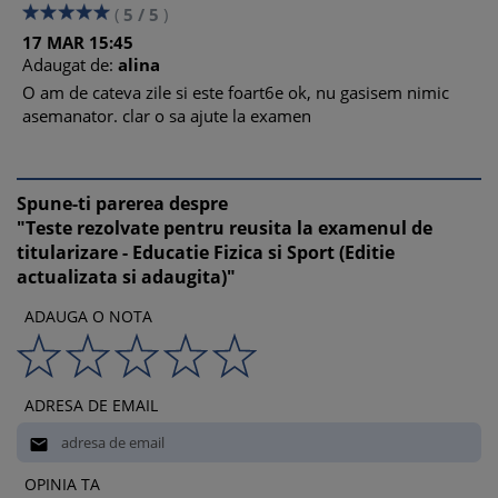
(
5
/
5
)
17
MAR
15:45
Adaugat de:
alina
O am de cateva zile si este foart6e ok, nu gasisem nimic
asemanator. clar o sa ajute la examen
Spune-ti parerea despre
"Teste rezolvate pentru reusita la examenul de
titularizare - Educatie Fizica si Sport (Editie
actualizata si adaugita)"
ADAUGA O NOTA
ADRESA DE EMAIL

OPINIA TA