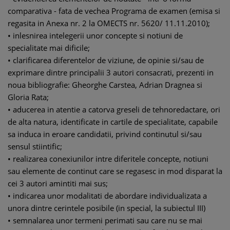
comparativa - fata de vechea Programa de examen (emisa si
regasita in Anexa nr. 2 la OMECTS nr. 5620/ 11.11.2010);
• inlesnirea intelegerii unor concepte si notiuni de
specialitate mai dificile;
• clarificarea diferentelor de viziune, de opinie si/sau de
exprimare dintre principalii 3 autori consacrati, prezenti in
noua bibliografie: Gheorghe Carstea, Adrian Dragnea si
Gloria Rata;
• aducerea in atentie a catorva greseli de tehnoredactare, ori
de alta natura, identificate in cartile de specialitate, capabile
sa induca in eroare candidatii, privind continutul si/sau
sensul stiintific;
• realizarea conexiunilor intre diferitele concepte, notiuni
sau elemente de continut care se regasesc in mod disparat la
cei 3 autori amintiti mai sus;
• indicarea unor modalitati de abordare individualizata a
unora dintre cerintele posibile (in special, la subiectul III)
• semnalarea unor termeni perimati sau care nu se mai